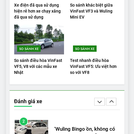
20
Xe điện đã qua sử dụng
So sánh khác biệt giữa
Đánh giá: Người đam mê xe
hiện rẻ hơn xe chạy xăng
VinFast VF3 và Wuling
đã qua sử dụng
Mini EV
điện Hyundai Ioniq 5 N 2025
cho thấy đáng để chờ đợi
ĐÁNH GIÁ XE
1
SO SÁNH XE
SO SÁNH XE
Xe tốt nhất để mua năm
2025: Green Car Reports
So sánh điều hòa VinFast
Test nhanh điều hòa
nêu tên 5 người vào chung
ĐÁNH GIÁ XE
VF5, V8 với các mẫu xe
VinFast VF5: Ưu việt hơn
kết – Mỹ
Nhật
so với VF8
2
‘Wuling Bingo ồn, không có
trạm sạc, nhưng vẫn bán
Đánh giá xe
được nếu biết cách’
ĐÁNH GIÁ XE
3
VinFast VF8 chinh phục Tây