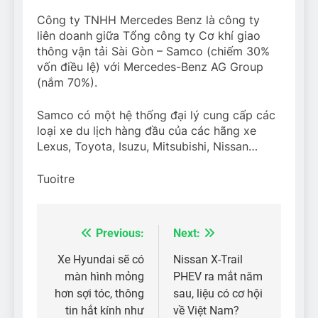
Công ty TNHH Mercedes Benz là công ty
liên doanh giữa Tổng công ty Cơ khí giao
thông vận tải Sài Gòn – Samco (chiếm 30%
vốn điều lệ) với Mercedes-Benz AG Group
(nắm 70%).
Samco có một hệ thống đại lý cung cấp các
loại xe du lịch hàng đầu của các hãng xe
Lexus, Toyota, Isuzu, Mitsubishi, Nissan…
Tuoitre
Previous:
Next:
Điều
hướng
Xe Hyundai sẽ có
Nissan X-Trail
màn hình mỏng
PHEV ra mắt năm
bài
hơn sợi tóc, thông
sau, liệu có cơ hội
viết
tin hắt kính như
về Việt Nam?