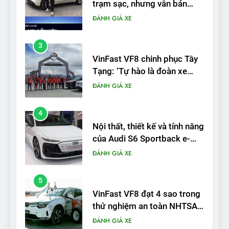
Tạng: ‘Tự hào là đoàn xe
điện Việt Nam đầu tiên lăn
ĐÁNH GIÁ XE
bánh tại Trung Quốc’
4
Nội thất, thiết kế và tính năng
của Audi S6 Sportback e-
tron
ĐÁNH GIÁ XE
5
VinFast VF8 đạt 4 sao trong
thử nghiệm an toàn NHTSA
tại Mỹ
ĐÁNH GIÁ XE
6
Hệ thống treo đa điểm –
trang bị “đáng từng xu” trên
VinFast VF 6
ĐÁNH GIÁ XE