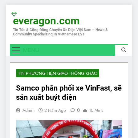
Skip
to
everagon.com
content
Tin Tức & Cộng Đồng Chuyên Xe Điện Việt Nam – News &
Community Specializing In Vietnamese EVs
MENU
TIN PHƯƠNG TIỆN GIAO THÔNG KHÁC
Samco phân phối xe VinFast, sẽ
sản xuất buýt điện
0
Admin
2 Năm Ago
10 Mins