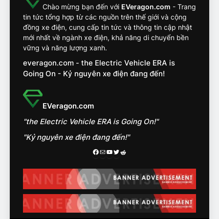
đối về an toàn trên VinFast
ĐÁNH GIÁ XE
Chào mừng bạn đến với
EVeragon.com
- Trang
VF8
tin tức tổng hợp từ các nguồn trên thế giới và cộng
đồng xe điện, cung cấp tin tức và thông tin cập nhật
14
mới nhất về ngành xe điện, khả năng di chuyển bền
VinFast VF7 đang bỏ xa
vững và năng lượng xanh.
nhóm SUV hạng C chạy xăng
everagon.com - the Electric Vehicle ERA is
như thế nào?
ĐÁNH GIÁ XE
Going On - Kỷ nguyên xe điện đang đến!
15
Chủ xe điện kể chuyện về
EVeragon.com
‘cảnh vệ’ ADAS, ‘trợ lý’ ViVi
"the Electric Vehicle ERA is Going On!"
trên ngàn dặm đường
CÔNG NGHỆ AI, TỰ LÁI, ADAS,
ROBOTAXI
"Kỷ nguyên xe điện đang đến!"
ĐÁNH GIÁ XE
Facebook
Mail
Youtube
Twitter
Reddit
16
Chọn VinFast VF8 hay Santa
Fe, Fortuner ?
ĐÁNH GIÁ XE