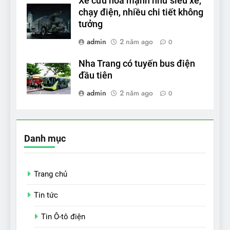
Xe cứu hỏa mạnh như siêu xe,
chạy điện, nhiều chi tiết không
tưởng
admin
2 năm ago
0
Nha Trang có tuyến bus điện
đầu tiên
admin
2 năm ago
0
Danh mục
Trang chủ
Tin tức
Tin Ô-tô điện