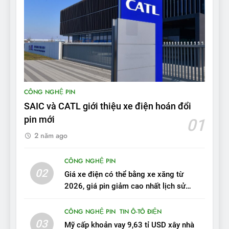
8
Bài kiểm tra của Mỹ về đối
thủ Tesla Model 3 của BYD:
‘Nó sang trọng hơn nhiều’
ĐÁNH GIÁ XE
9
BYD Seal 06 DM-i PHEV có
CÔNG NGHỆ PIN
tầm hoạt động 2.100 km với
SAIC và CATL giới thiệu xe điện hoán đổi
chất lượng tương xứng
ĐÁNH GIÁ XE
pin mới
01
2 năm ago
10
Sau 3 tháng nhận xe, chủ xe
CÔNG NGHỆ PIN
VinFast VF 7 tấm tắc: “Hơn
02
Giá xe điện có thể bằng xe xăng từ
hẳn xe xăng”
ĐÁNH GIÁ XE
2026, giá pin giảm cao nhất lịch sử
trong năm qua
11
CÔNG NGHỆ PIN
TIN Ô-TÔ ĐIỆN
Người dùng nhận xét về
03
Mỹ cấp khoản vay 9,63 tỉ USD xây nhà