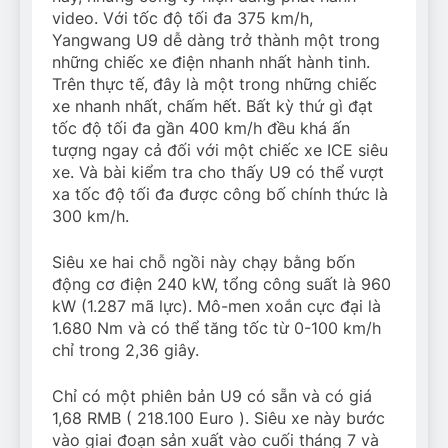
video. Với tốc độ tối đa 375 km/h,
Yangwang U9 dễ dàng trở thành một trong
những chiếc xe điện nhanh nhất hành tinh.
Trên thực tế, đây là một trong những chiếc
xe nhanh nhất, chấm hết. Bất kỳ thứ gì đạt
tốc độ tối đa gần 400 km/h đều khá ấn
tượng ngay cả đối với một chiếc xe ICE siêu
xe. Và bài kiểm tra cho thấy U9 có thể vượt
xa tốc độ tối đa được công bố chính thức là
300 km/h.
Siêu xe hai chỗ ngồi này chạy bằng bốn
động cơ điện 240 kW, tổng công suất là 960
kW (1.287 mã lực). Mô-men xoắn cực đại là
1.680 Nm và có thể tăng tốc từ 0-100 km/h
chỉ trong 2,36 giây.
Chỉ có một phiên bản U9 có sẵn và có giá
1,68 RMB (
218.100 Euro
). Siêu xe này bước
vào giai đoạn sản xuất vào cuối tháng 7 và