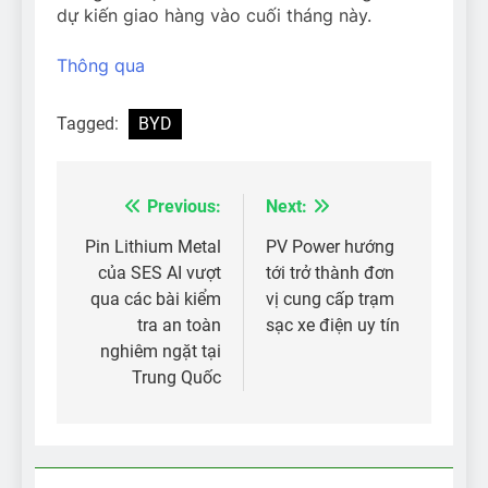
dự kiến ​​giao hàng vào cuối tháng này.
Thông qua
Tagged:
BYD
Previous:
Next:
Điều
hướng
Pin Lithium Metal
PV Power hướng
của SES AI vượt
tới trở thành đơn
bài
qua các bài kiểm
vị cung cấp trạm
viết
tra an toàn
sạc xe điện uy tín
nghiêm ngặt tại
Trung Quốc