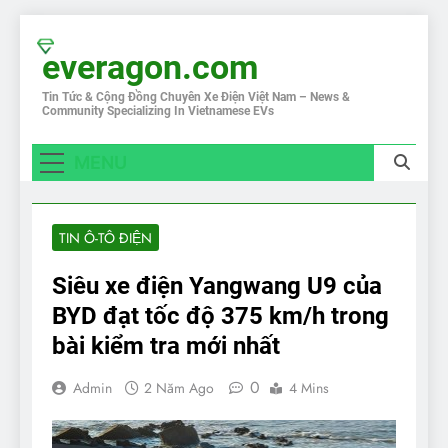
Skip
to
everagon.com
content
Tin Tức & Cộng Đồng Chuyên Xe Điện Việt Nam – News &
Community Specializing In Vietnamese EVs
MENU
TIN Ô-TÔ ĐIỆN
Siêu xe điện Yangwang U9 của
BYD đạt tốc độ 375 km/h trong
bài kiểm tra mới nhất
0
Admin
2 Năm Ago
4 Mins