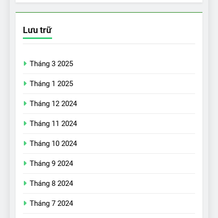
Lưu trữ
Tháng 3 2025
Tháng 1 2025
Tháng 12 2024
Tháng 11 2024
Tháng 10 2024
Tháng 9 2024
17
Đánh giá nhanh Vinfast VF5
Tháng 8 2024
vừa ra mắt tại Việt Nam – có
Tháng 7 2024
gì đấu với đối thủ?
ĐÁNH GIÁ XE