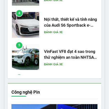
tron
ĐÁNH GIÁ XE
5
VinFast VF8 đạt 4 sao trong
thử nghiệm an toàn NHTSA
tại Mỹ
ĐÁNH GIÁ XE
6
Hệ thống treo đa điểm –
trang bị “đáng từng xu” trên
VinFast VF 6
ĐÁNH GIÁ XE
7
Lái thử VF6: Khách hàng
phấn khích, muốn đổi ngay
Công nghệ Pin
từ xe xăng sang xe điện
ĐÁNH GIÁ XE