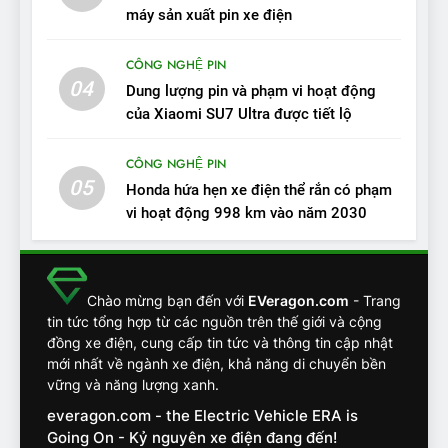
VinFast VF7: Độ hoàn thiện
máy sản xuất pin xe điện
tốt, lái hay nhất tầm giá 1 tỷ
ĐÁNH GIÁ XE
đồng
CÔNG NGHỆ PIN
04
12
Dung lượng pin và phạm vi hoạt động
VinFast VF7 – Mẫu xe cá
của Xiaomi SU7 Ultra được tiết lộ
tính, ‘tốt gỗ tốt cả nước sơn’
CÔNG NGHỆ PIN
ĐÁNH GIÁ XE
05
Honda hứa hẹn xe điện thể rắn có phạm
vi hoạt động 998 km vào năm 2030
13
Chuyên gia tiết lộ bài test
khắc nghiệt và điểm tuyệt
đối về an toàn trên VinFast
ĐÁNH GIÁ XE
Chào mừng bạn đến với
EVeragon.com
- Trang
VF8
tin tức tổng hợp từ các nguồn trên thế giới và cộng
đồng xe điện, cung cấp tin tức và thông tin cập nhật
14
mới nhất về ngành xe điện, khả năng di chuyển bền
VinFast VF7 đang bỏ xa
vững và năng lượng xanh.
nhóm SUV hạng C chạy xăng
everagon.com - the Electric Vehicle ERA is
như thế nào?
ĐÁNH GIÁ XE
Going On - Kỷ nguyên xe điện đang đến!