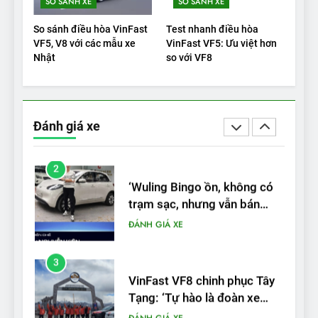
SO SÁNH XE
SO SÁNH XE
Xe tốt nhất để mua năm
2025: Green Car Reports
So sánh điều hòa VinFast
Test nhanh điều hòa
nêu tên 5 người vào chung
ĐÁNH GIÁ XE
VF5, V8 với các mẫu xe
VinFast VF5: Ưu việt hơn
kết – Mỹ
Nhật
so với VF8
2
‘Wuling Bingo ồn, không có
trạm sạc, nhưng vẫn bán
Đánh giá xe
được nếu biết cách’
ĐÁNH GIÁ XE
3
VinFast VF8 chinh phục Tây
Tạng: ‘Tự hào là đoàn xe
điện Việt Nam đầu tiên lăn
ĐÁNH GIÁ XE
bánh tại Trung Quốc’
4
Nội thất, thiết kế và tính năng
của Audi S6 Sportback e-