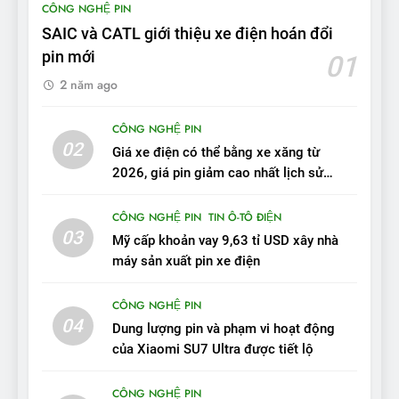
CÔNG NGHỆ PIN
tầm hoạt động 2.100 km với
SAIC và CATL giới thiệu xe điện hoán đổi
chất lượng tương xứng
ĐÁNH GIÁ XE
pin mới
01
2 năm ago
10
Sau 3 tháng nhận xe, chủ xe
CÔNG NGHỆ PIN
VinFast VF 7 tấm tắc: “Hơn
02
Giá xe điện có thể bằng xe xăng từ
hẳn xe xăng”
ĐÁNH GIÁ XE
2026, giá pin giảm cao nhất lịch sử
trong năm qua
11
CÔNG NGHỆ PIN
TIN Ô-TÔ ĐIỆN
Người dùng nhận xét về
03
Mỹ cấp khoản vay 9,63 tỉ USD xây nhà
VinFast VF7: Độ hoàn thiện
máy sản xuất pin xe điện
tốt, lái hay nhất tầm giá 1 tỷ
ĐÁNH GIÁ XE
đồng
CÔNG NGHỆ PIN
04
12
Dung lượng pin và phạm vi hoạt động
VinFast VF7 – Mẫu xe cá
của Xiaomi SU7 Ultra được tiết lộ
tính, ‘tốt gỗ tốt cả nước sơn’
CÔNG NGHỆ PIN
ĐÁNH GIÁ XE