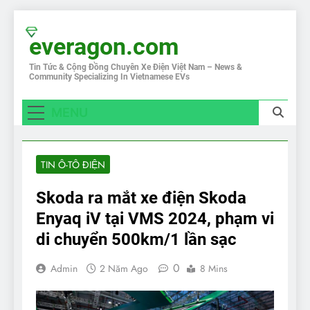
Skip
to
everagon.com
content
Tin Tức & Cộng Đồng Chuyên Xe Điện Việt Nam – News &
Community Specializing In Vietnamese EVs
MENU
TIN Ô-TÔ ĐIỆN
Skoda ra mắt xe điện Skoda
Enyaq iV tại VMS 2024, phạm vi
di chuyển 500km/1 lần sạc
0
Admin
2 Năm Ago
8 Mins