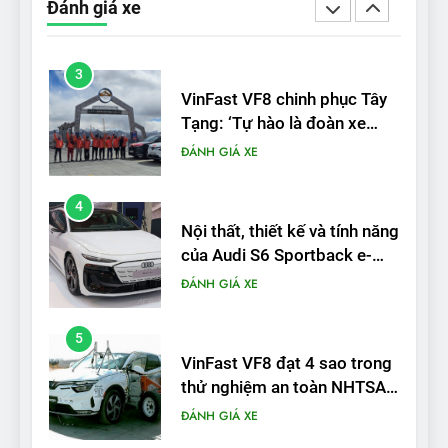
Đánh giá xe
được nếu biết cách’
ĐÁNH GIÁ XE
3
VinFast VF8 chinh phục Tây
Tạng: ‘Tự hào là đoàn xe
điện Việt Nam đầu tiên lăn
ĐÁNH GIÁ XE
bánh tại Trung Quốc’
4
Nội thất, thiết kế và tính năng
của Audi S6 Sportback e-
tron
ĐÁNH GIÁ XE
5
VinFast VF8 đạt 4 sao trong
thử nghiệm an toàn NHTSA
tại Mỹ
ĐÁNH GIÁ XE