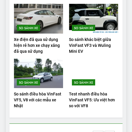
VinFast VF9 có gì để cạnh
tranh với các xe xăng cùng
tầm giá?
ĐÁNH GIÁ XE
SO SÁNH XE
SO SÁNH XE
20
Xe điện đã qua sử dụng
So sánh khác biệt giữa
Đánh giá: Người đam mê xe
hiện rẻ hơn xe chạy xăng
VinFast VF3 và Wuling
đã qua sử dụng
Mini EV
điện Hyundai Ioniq 5 N 2025
cho thấy đáng để chờ đợi
ĐÁNH GIÁ XE
1
SO SÁNH XE
SO SÁNH XE
Xe tốt nhất để mua năm
2025: Green Car Reports
So sánh điều hòa VinFast
Test nhanh điều hòa
nêu tên 5 người vào chung
ĐÁNH GIÁ XE
VF5, V8 với các mẫu xe
VinFast VF5: Ưu việt hơn
kết – Mỹ
Nhật
so với VF8
2
‘Wuling Bingo ồn, không có
trạm sạc, nhưng vẫn bán