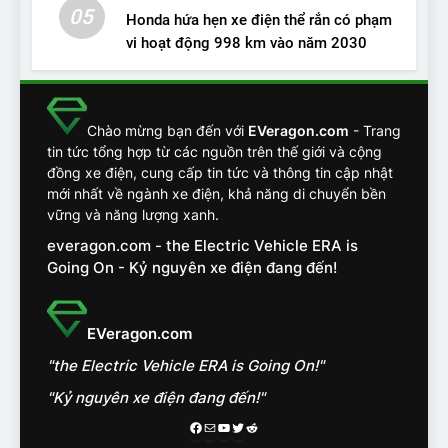
05
Honda hứa hẹn xe điện thể rắn có phạm
vi hoạt động 998 km vào năm 2030
13
Chuyên gia tiết lộ bài test
khắc nghiệt và điểm tuyệt
đối về an toàn trên VinFast
ĐÁNH GIÁ XE
Chào mừng bạn đến với
EVeragon.com
- Trang
VF8
tin tức tổng hợp từ các nguồn trên thế giới và cộng
đồng xe điện, cung cấp tin tức và thông tin cập nhật
14
mới nhất về ngành xe điện, khả năng di chuyển bền
VinFast VF7 đang bỏ xa
vững và năng lượng xanh.
nhóm SUV hạng C chạy xăng
everagon.com - the Electric Vehicle ERA is
như thế nào?
ĐÁNH GIÁ XE
Going On - Kỷ nguyên xe điện đang đến!
15
Chủ xe điện kể chuyện về
EVeragon.com
‘cảnh vệ’ ADAS, ‘trợ lý’ ViVi
"the Electric Vehicle ERA is Going On!"
trên ngàn dặm đường
CÔNG NGHỆ AI, TỰ LÁI, ADAS,
ROBOTAXI
"Kỷ nguyên xe điện đang đến!"
ĐÁNH GIÁ XE
Facebook
Mail
Youtube
Twitter
Reddit
16