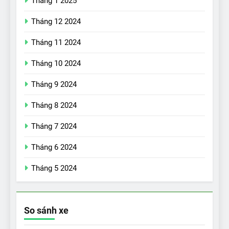
Tháng 1 2025
Tháng 12 2024
Tháng 11 2024
Tháng 10 2024
Tháng 9 2024
17
Đánh giá nhanh Vinfast VF5
Tháng 8 2024
vừa ra mắt tại Việt Nam – có
Tháng 7 2024
gì đấu với đối thủ?
ĐÁNH GIÁ XE
Tháng 6 2024
18
Tháng 5 2024
Những trải nghiệm đỉnh cao
chỉ có trên VinFast VF8
ĐÁNH GIÁ XE
So sánh xe
19