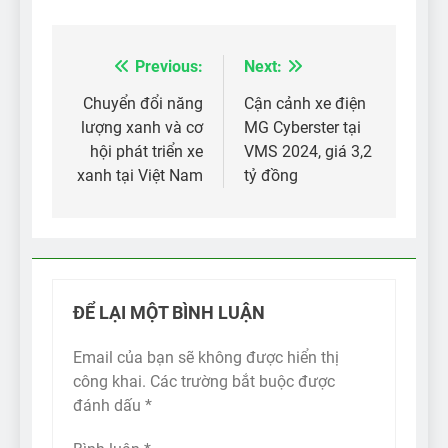
Previous:
Next:
Điều
hướng
Chuyển đổi năng
Cận cảnh xe điện
lượng xanh và cơ
MG Cyberster tại
bài
hội phát triển xe
VMS 2024, giá 3,2
viết
xanh tại Việt Nam
tỷ đồng
ĐỂ LẠI MỘT BÌNH LUẬN
Email của bạn sẽ không được hiển thị
công khai.
Các trường bắt buộc được
đánh dấu
*