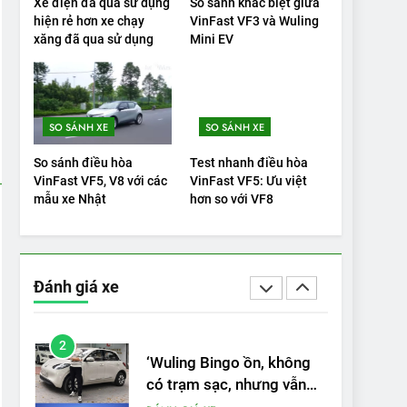
Xe điện đã qua sử dụng
So sánh khác biệt giữa
VinFast VF9 có gì để cạnh
hiện rẻ hơn xe chạy
VinFast VF3 và Wuling
tranh với các xe xăng
xăng đã qua sử dụng
Mini EV
cùng tầm giá?
ĐÁNH GIÁ XE
20
Đánh giá: Người đam mê
SO SÁNH XE
SO SÁNH XE
xe điện Hyundai Ioniq 5 N
2025 cho thấy đáng để
ĐÁNH GIÁ XE
So sánh điều hòa
Test nhanh điều hòa
chờ đợi
VinFast VF5, V8 với các
VinFast VF5: Ưu việt
1
mẫu xe Nhật
hơn so với VF8
Xe tốt nhất để mua năm
2025: Green Car Reports
nêu tên 5 người vào
ĐÁNH GIÁ XE
chung kết – Mỹ
Đánh giá xe
2
‘Wuling Bingo ồn, không
có trạm sạc, nhưng vẫn
bán được nếu biết cách’
ĐÁNH GIÁ XE
3