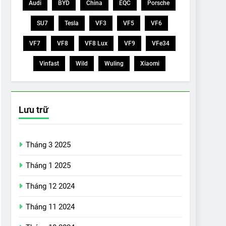
Audi
BYD
China
EQC
Porsche
SU7
Tesla
VF3
VF5
VF6
VF7
VF8
VF8 Lux
VF9
VFe34
Vinfast
Wild
Wuling
Xiaomi
Lưu trữ
Tháng 3 2025
Tháng 1 2025
Tháng 12 2024
Tháng 11 2024