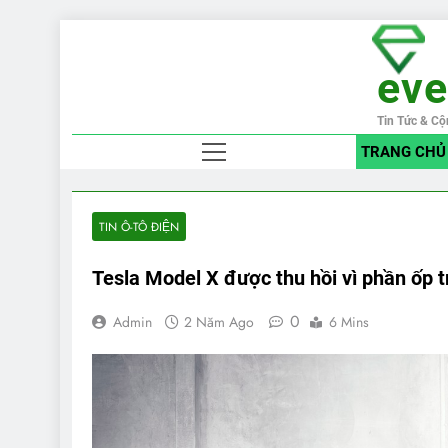
Skip
to
ev
content
Tin Tức & Cộ
TRANG CHỦ
TIN Ô-TÔ ĐIỆN
Tesla Model X được thu hồi vì phần ốp tr
0
Admin
2 Năm Ago
6 Mins