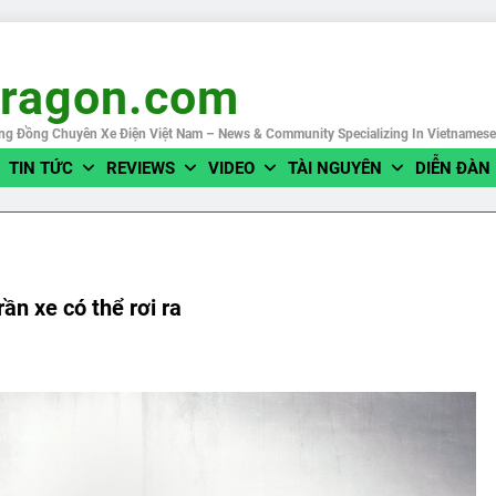
eragon.com
ng Đồng Chuyên Xe Điện Việt Nam – News & Community Specializing In Vietnames
TIN TỨC
REVIEWS
VIDEO
TÀI NGUYÊN
DIỄN ĐÀN
ần xe có thể rơi ra