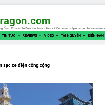
eragon.com
ng Đồng Chuyên Xe Điện Việt Nam – News & Community Specializing In Vietnames
TIN TỨC
REVIEWS
VIDEO
TÀI NGUYÊN
DIỄN ĐÀN
m sạc xe điện công cộng