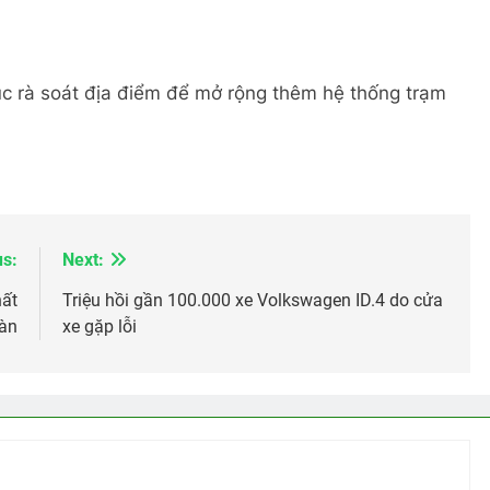
tục rà soát địa điểm để mở rộng thêm hệ thống trạm
us:
Next:
hất
Triệu hồi gần 100.000 xe Volkswagen ID.4 do cửa
oàn
xe gặp lỗi