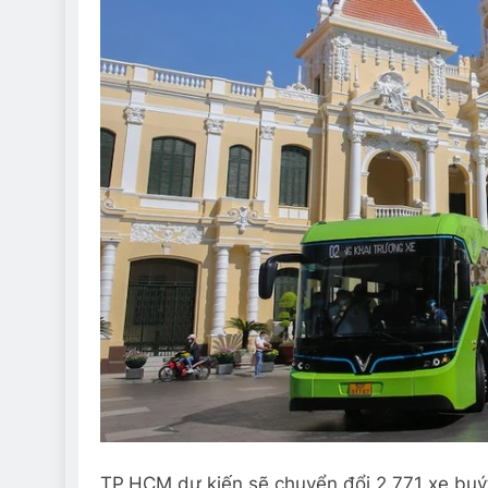
TP.HCM dự kiến sẽ chuyển đổi 2.771 xe buýt