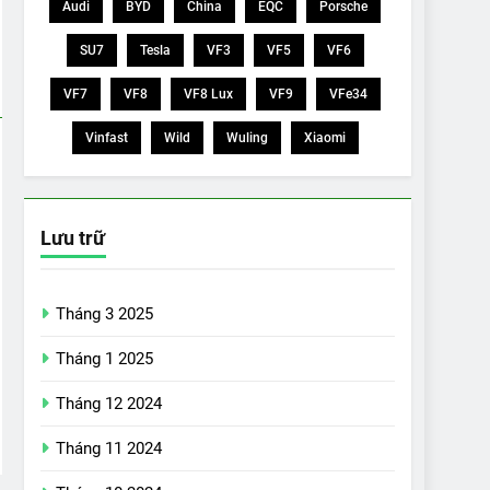
Audi
BYD
China
EQC
Porsche
SU7
Tesla
VF3
VF5
VF6
VF7
VF8
VF8 Lux
VF9
VFe34
Vinfast
Wild
Wuling
Xiaomi
Lưu trữ
Tháng 3 2025
Tháng 1 2025
Tháng 12 2024
Tháng 11 2024