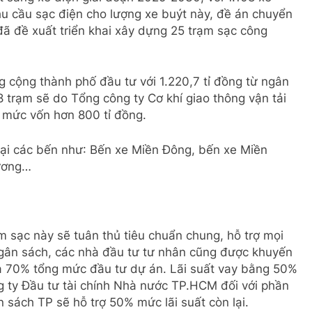
u cầu sạc điện cho lượng xe buýt này, đề án chuyển
đã đề xuất triển khai xây dựng 25 trạm sạc công
g cộng thành phố đầu tư với 1.220,7 tỉ đồng từ ngân
8 trạm sẽ do Tổng công ty Cơ khí giao thông vận tải
 mức vốn hơn 800 tỉ đồng.
tại các bến như: Bến xe Miền Đông, bến xe Miền
Sương…
 sạc này sẽ tuân thủ tiêu chuẩn chung, hỗ trợ mọi
ngân sách, các nhà đầu tư tư nhân cũng được khuyến
 đa 70% tổng mức đầu tư dự án. Lãi suất vay bằng 50%
 ty Đầu tư tài chính Nhà nước TP.HCM đối với phần
n sách TP sẽ hỗ trợ 50% mức lãi suất còn lại.