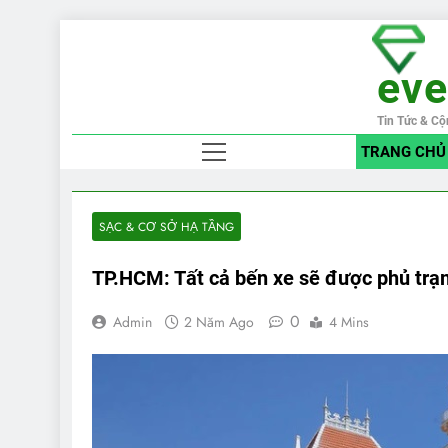
Skip
to
ev
content
Tin Tức & Cộ
TRANG CHỦ
SẠC & CƠ SỞ HẠ TẦNG
TP.HCM: Tất cả bến xe sẽ được phủ trạ
0
Admin
2 Năm Ago
4 Mins