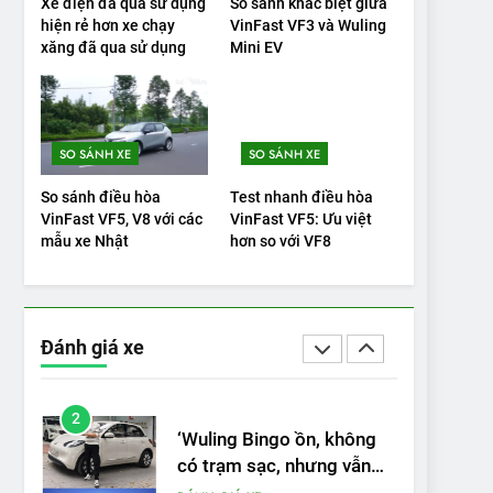
Xe điện đã qua sử dụng
So sánh khác biệt giữa
VinFast VF9 có gì để cạnh
hiện rẻ hơn xe chạy
VinFast VF3 và Wuling
tranh với các xe xăng
xăng đã qua sử dụng
Mini EV
cùng tầm giá?
ĐÁNH GIÁ XE
20
Đánh giá: Người đam mê
SO SÁNH XE
SO SÁNH XE
xe điện Hyundai Ioniq 5 N
2025 cho thấy đáng để
ĐÁNH GIÁ XE
So sánh điều hòa
Test nhanh điều hòa
chờ đợi
VinFast VF5, V8 với các
VinFast VF5: Ưu việt
1
mẫu xe Nhật
hơn so với VF8
Xe tốt nhất để mua năm
2025: Green Car Reports
nêu tên 5 người vào
ĐÁNH GIÁ XE
chung kết – Mỹ
Đánh giá xe
2
‘Wuling Bingo ồn, không
có trạm sạc, nhưng vẫn
bán được nếu biết cách’
ĐÁNH GIÁ XE
3