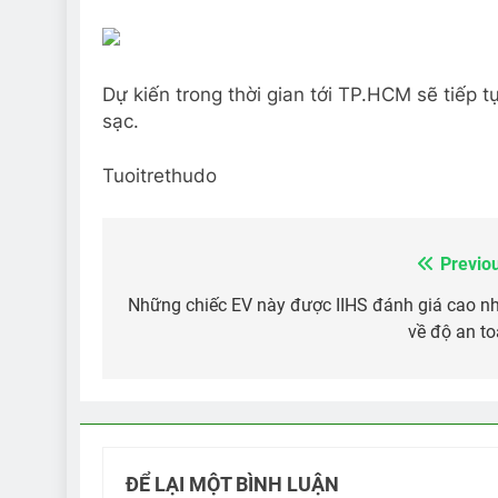
Dự kiến trong thời gian tới TP.HCM sẽ tiếp 
sạc.
Tuoitrethudo
Previo
Điều
hướng
Những chiếc EV này được IIHS đánh giá cao n
về độ an t
bài
viết
ĐỂ LẠI MỘT BÌNH LUẬN