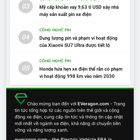
VinFast VF9 có gì để cạnh
03
Mỹ cấp khoản vay 9,63 tỉ USD xây nhà
tranh với các xe xăng cùng
máy sản xuất pin xe điện
tầm giá?
ĐÁNH GIÁ XE
CÔNG NGHỆ PIN
04
20
Dung lượng pin và phạm vi hoạt động
Đánh giá: Người đam mê xe
của Xiaomi SU7 Ultra được tiết lộ
điện Hyundai Ioniq 5 N 2025
cho thấy đáng để chờ đợi
CÔNG NGHỆ PIN
ĐÁNH GIÁ XE
05
Honda hứa hẹn xe điện thể rắn có phạm
vi hoạt động 998 km vào năm 2030
1
Xe tốt nhất để mua năm
2025: Green Car Reports
nêu tên 5 người vào chung
ĐÁNH GIÁ XE
Chào mừng bạn đến với
EVeragon.com
- Trang
kết – Mỹ
tin tức tổng hợp từ các nguồn trên thế giới và cộng
đồng xe điện, cung cấp tin tức và thông tin cập nhật
2
mới nhất về ngành xe điện, khả năng di chuyển bền
‘Wuling Bingo ồn, không có
vững và năng lượng xanh.
trạm sạc, nhưng vẫn bán
everagon.com - the Electric Vehicle ERA is