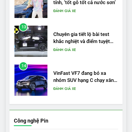
tính, ‘tốt gỗ tốt cả nước sơn’
ĐÁNH GIÁ XE
13
Chuyên gia tiết lộ bài test
khắc nghiệt và điểm tuyệt
đối về an toàn trên VinFast
ĐÁNH GIÁ XE
VF8
14
VinFast VF7 đang bỏ xa
nhóm SUV hạng C chạy xăng
như thế nào?
ĐÁNH GIÁ XE
15
Chủ xe điện kể chuyện về
‘cảnh vệ’ ADAS, ‘trợ lý’ ViVi
Công nghệ Pin
trên ngàn dặm đường
CÔNG NGHỆ AI, TỰ LÁI, ADAS,
ROBOTAXI