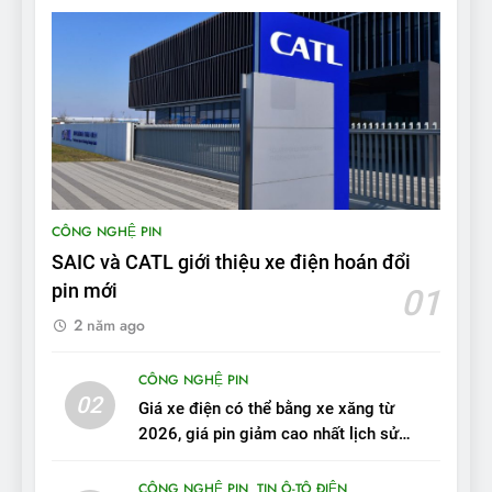
ĐÁNH GIÁ XE
16
Chọn VinFast VF8 hay Santa
Fe, Fortuner ?
ĐÁNH GIÁ XE
17
Đánh giá nhanh Vinfast VF5
CÔNG NGHỆ PIN
vừa ra mắt tại Việt Nam – có
SAIC và CATL giới thiệu xe điện hoán đổi
gì đấu với đối thủ?
ĐÁNH GIÁ XE
pin mới
01
2 năm ago
18
Những trải nghiệm đỉnh cao
CÔNG NGHỆ PIN
chỉ có trên VinFast VF8
02
Giá xe điện có thể bằng xe xăng từ
ĐÁNH GIÁ XE
2026, giá pin giảm cao nhất lịch sử
trong năm qua
19
CÔNG NGHỆ PIN
TIN Ô-TÔ ĐIỆN