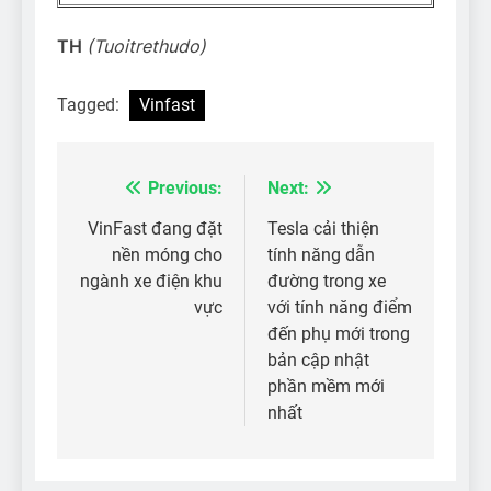
TH
(Tuoitrethudo)
Tagged:
Vinfast
Previous:
Next:
Điều
hướng
VinFast đang đặt
Tesla cải thiện
nền móng cho
tính năng dẫn
bài
ngành xe điện khu
đường trong xe
viết
vực
với tính năng điểm
đến phụ mới trong
bản cập nhật
phần mềm mới
nhất