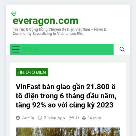
Skip
to
everagon.com
content
Tin Tức & Cộng Đồng Chuyên Xe Điện Việt Nam – News &
Community Specializing In Vietnamese EVs
MENU
TIN Ô-TÔ ĐIỆN
VinFast bàn giao gần 21.800 ô
tô điện trong 6 tháng đầu năm,
tăng 92% so với cùng kỳ 2023
0
Admin
2 Năm Ago
14 Mins