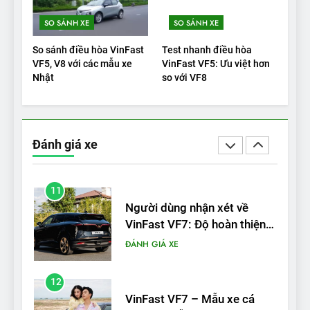
9
SO SÁNH XE
SO SÁNH XE
BYD Seal 06 DM-i PHEV có
tầm hoạt động 2.100 km với
So sánh điều hòa VinFast
Test nhanh điều hòa
chất lượng tương xứng
ĐÁNH GIÁ XE
VF5, V8 với các mẫu xe
VinFast VF5: Ưu việt hơn
Nhật
so với VF8
10
Sau 3 tháng nhận xe, chủ xe
VinFast VF 7 tấm tắc: “Hơn
Đánh giá xe
hẳn xe xăng”
ĐÁNH GIÁ XE
11
Người dùng nhận xét về
VinFast VF7: Độ hoàn thiện
tốt, lái hay nhất tầm giá 1 tỷ
ĐÁNH GIÁ XE
đồng
12
VinFast VF7 – Mẫu xe cá