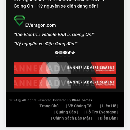
được nếu biết cách’
ĐÁNH GIÁ XE
Going On - Kỷ nguyên xe điện đang đến!
3
EVeragon.com
VinFast VF8 chinh phục Tây
Tạng: ‘Tự hào là đoàn xe
"the Electric Vehicle ERA is Going On!"
điện Việt Nam đầu tiên lăn
ĐÁNH GIÁ XE
"Kỷ nguyên xe điện đang đến!"
bánh tại Trung Quốc’
Facebook
Mail
Youtube
Twitter
Reddit
4
Nội thất, thiết kế và tính năng
của Audi S6 Sportback e-
tron
ĐÁNH GIÁ XE
5
2024 @ All Rights Reserved. Powered By
BlazeThemes
.
VinFast VF8 đạt 4 sao trong
| Trang Chủ |
| Về Chúng Tôi |
| Liên Hệ |
thử nghiệm an toàn NHTSA
| Quảng Cáo |
| Hỗ Trợ Everagon |
tại Mỹ
| Chính Sách Bảo Mật |
| Diễn Đàn |
ĐÁNH GIÁ XE