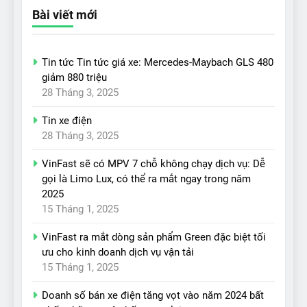
Bài viết mới
Tin tức Tin tức giá xe: Mercedes-Maybach GLS 480
giảm 880 triệu
28 Tháng 3, 2025
Tin xe điện
28 Tháng 3, 2025
17
VinFast sẽ có MPV 7 chỗ không chạy dịch vụ: Dễ
Đánh giá nhanh Vinfast VF5
gọi là Limo Lux, có thể ra mắt ngay trong năm
vừa ra mắt tại Việt Nam – có
2025
gì đấu với đối thủ?
ĐÁNH GIÁ XE
15 Tháng 1, 2025
VinFast ra mắt dòng sản phẩm Green đặc biệt tối
18
ưu cho kinh doanh dịch vụ vận tải
Những trải nghiệm đỉnh cao
15 Tháng 1, 2025
chỉ có trên VinFast VF8
ĐÁNH GIÁ XE
Doanh số bán xe điện tăng vọt vào năm 2024 bất