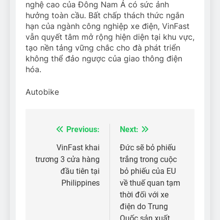
nghệ cao của Đông Nam Á có sức ảnh
hưởng toàn cầu. Bất chấp thách thức ngắn
hạn của ngành công nghiệp xe điện, VinFast
vẫn quyết tâm mở rộng hiện diện tại khu vực,
tạo nền tảng vững chắc cho đà phát triển
không thể đảo ngược của giao thông điện
hóa.
Autobike
Previous:
Next:
Điều
hướng
VinFast khai
Đức sẽ bỏ phiếu
trương 3 cửa hàng
trắng trong cuộc
bài
đầu tiên tại
bỏ phiếu của EU
viết
Philippines
về thuế quan tạm
thời đối với xe
điện do Trung
Quốc sản xuất