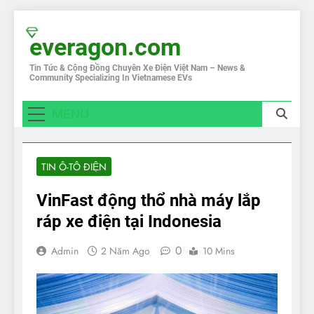
Skip
to
everagon.com
content
Tin Tức & Cộng Đồng Chuyên Xe Điện Việt Nam – News &
Community Specializing In Vietnamese EVs
MENU
TIN Ô-TÔ ĐIỆN
VinFast động thổ nhà máy lắp
ráp xe điện tại Indonesia
0
Admin
2 Năm Ago
10 Mins