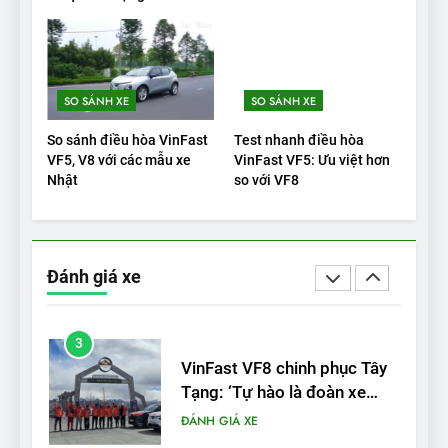
cho thấy đáng để chờ đợi
ĐÁNH GIÁ XE
1
SO SÁNH XE
SO SÁNH XE
Xe tốt nhất để mua năm
2025: Green Car Reports
So sánh điều hòa VinFast
Test nhanh điều hòa
nêu tên 5 người vào chung
ĐÁNH GIÁ XE
VF5, V8 với các mẫu xe
VinFast VF5: Ưu việt hơn
kết – Mỹ
Nhật
so với VF8
2
‘Wuling Bingo ồn, không có
trạm sạc, nhưng vẫn bán
Đánh giá xe
được nếu biết cách’
ĐÁNH GIÁ XE
3
VinFast VF8 chinh phục Tây
Tạng: ‘Tự hào là đoàn xe
điện Việt Nam đầu tiên lăn
ĐÁNH GIÁ XE
bánh tại Trung Quốc’