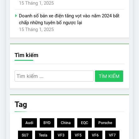
15 Tháng 1, 2025
Doanh số bán xe điện tăng vọt vào năm 2024 bất
chấp những tuyên bố ngược lại
15 Tháng 1, 2025
Tìm kiếm
Tìm
kiếm
cho:
Tag
Audi
BYD
China
EQC
Porsche
SU7
Tesla
VF3
VF5
VF6
VF7