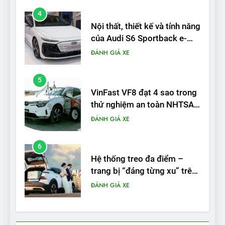
4
Nội thất, thiết kế và tính năng
của Audi S6 Sportback e-
tron
ĐÁNH GIÁ XE
5
VinFast VF8 đạt 4 sao trong
thử nghiệm an toàn NHTSA
tại Mỹ
ĐÁNH GIÁ XE
6
Hệ thống treo đa điểm –
trang bị “đáng từng xu” trên
VinFast VF 6
ĐÁNH GIÁ XE
7