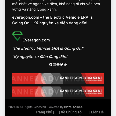
14
mới nhất về ngành xe điện, khả năng di chuyển bền
VinFast VF7 đang bỏ xa
vững và năng lượng xanh.
nhóm SUV hạng C chạy xăng
everagon.com - the Electric Vehicle ERA is
như thế nào?
ĐÁNH GIÁ XE
Going On - Kỷ nguyên xe điện đang đến!
15
Chủ xe điện kể chuyện về
EVeragon.com
‘cảnh vệ’ ADAS, ‘trợ lý’ ViVi
"the Electric Vehicle ERA is Going On!"
trên ngàn dặm đường
CÔNG NGHỆ AI, TỰ LÁI, ADAS,
ROBOTAXI
"Kỷ nguyên xe điện đang đến!"
ĐÁNH GIÁ XE
Facebook
Mail
Youtube
Twitter
Reddit
16
Chọn VinFast VF8 hay Santa
Fe, Fortuner ?
ĐÁNH GIÁ XE
17
2024 @ All Rights Reserved. Powered By
BlazeThemes
.
Đánh giá nhanh Vinfast VF5
| Trang Chủ |
| Về Chúng Tôi |
| Liên Hệ |