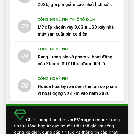
ĐÁNH GIÁ XE
2026, giá pin giảm cao nhất lịch sử
trong năm qua
11
CÔNG NGHỆ PIN
TIN Ô-TÔ ĐIỆN
Người dùng nhận xét về
03
Mỹ cấp khoản vay 9,63 tỉ USD xây nhà
VinFast VF7: Độ hoàn thiện
máy sản xuất pin xe điện
tốt, lái hay nhất tầm giá 1 tỷ
ĐÁNH GIÁ XE
đồng
CÔNG NGHỆ PIN
04
12
Dung lượng pin và phạm vi hoạt động
VinFast VF7 – Mẫu xe cá
của Xiaomi SU7 Ultra được tiết lộ
tính, ‘tốt gỗ tốt cả nước sơn’
CÔNG NGHỆ PIN
ĐÁNH GIÁ XE
05
Honda hứa hẹn xe điện thể rắn có phạm
vi hoạt động 998 km vào năm 2030
13
Chuyên gia tiết lộ bài test
khắc nghiệt và điểm tuyệt
đối về an toàn trên VinFast
ĐÁNH GIÁ XE
Chào mừng bạn đến với
EVeragon.com
- Trang
VF8
tin tức tổng hợp từ các nguồn trên thế giới và cộng
đồng xe điện, cung cấp tin tức và thông tin cập nhật