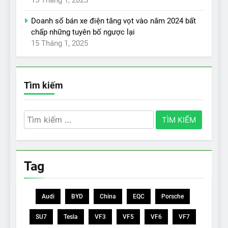
Doanh số bán xe điện tăng vọt vào năm 2024 bất
chấp những tuyên bố ngược lại
15 Tháng 1, 2025
Tìm kiếm
Tìm
kiếm
cho:
Tag
Audi
BYD
China
EQC
Porsche
SU7
Tesla
VF3
VF5
VF6
VF7