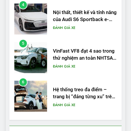
4
Nội thất, thiết kế và tính năng
của Audi S6 Sportback e-
tron
ĐÁNH GIÁ XE
5
VinFast VF8 đạt 4 sao trong
thử nghiệm an toàn NHTSA
tại Mỹ
ĐÁNH GIÁ XE
6
Hệ thống treo đa điểm –
trang bị “đáng từng xu” trên
VinFast VF 6
ĐÁNH GIÁ XE
7
Lái thử VF6: Khách hàng