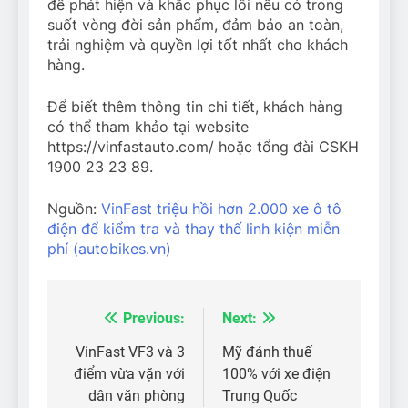
để phát hiện và khắc phục lỗi nếu có trong
suốt vòng đời sản phẩm, đảm bảo an toàn,
trải nghiệm và quyền lợi tốt nhất cho khách
hàng.
Để biết thêm thông tin chi tiết, khách hàng
có thể tham khảo tại website
https://vinfastauto.com/ hoặc tổng đài CSKH
1900 23 23 89.
Nguồn:
VinFast triệu hồi hơn 2.000 xe ô tô
điện để kiểm tra và thay thế linh kiện miễn
phí (autobikes.vn)
Previous:
Next:
Điều
hướng
VinFast VF3 và 3
Mỹ đánh thuế
điểm vừa vặn với
100% với xe điện
bài
dân văn phòng
Trung Quốc