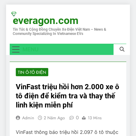
Skip
to
everagon.com
content
Tin Tức & Cộng Đồng Chuyên Xe Điện Việt Nam – News &
Community Specializing In Vietnamese EVs
MENU
TIN Ô-TÔ ĐIỆN
VinFast triệu hồi hơn 2.000 xe ô
tô điện để kiểm tra và thay thế
linh kiện miễn phí
0
Admin
2 Năm Ago
13 Mins
VinFast thông báo triệu hồi 2.097 ô tô thuộc