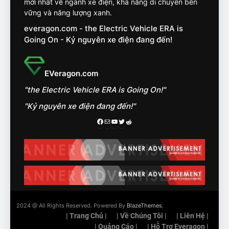
mới nhất về ngành xe điện, khả năng di chuyển bền
VinFast VF7 đang bỏ xa
vững và năng lượng xanh.
nhóm SUV hạng C chạy xăng
everagon.com - the Electric Vehicle ERA is
như thế nào?
ĐÁNH GIÁ XE
Going On - Kỷ nguyên xe điện đang đến!
15
Chủ xe điện kể chuyện về
EVeragon.com
‘cảnh vệ’ ADAS, ‘trợ lý’ ViVi
"the Electric Vehicle ERA is Going On!"
trên ngàn dặm đường
CÔNG NGHỆ AI, TỰ LÁI, ADAS,
ROBOTAXI
"Kỷ nguyên xe điện đang đến!"
ĐÁNH GIÁ XE
Facebook
Mail
Youtube
Twitter
Reddit
16
Chọn VinFast VF8 hay Santa
Fe, Fortuner ?
ĐÁNH GIÁ XE
17
2024 @ All Rights Reserved. Powered By
BlazeThemes
.
Đánh giá nhanh Vinfast VF5
| Trang Chủ |
| Về Chúng Tôi |
| Liên Hệ |
vừa ra mắt tại Việt Nam – có
| Quảng Cáo |
| Hỗ Trợ Everagon |