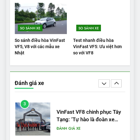
cho thấy đáng để chờ đợi
ĐÁNH GIÁ XE
1
SO SÁNH XE
SO SÁNH XE
Xe tốt nhất để mua năm
2025: Green Car Reports
So sánh điều hòa VinFast
Test nhanh điều hòa
nêu tên 5 người vào chung
ĐÁNH GIÁ XE
VF5, V8 với các mẫu xe
VinFast VF5: Ưu việt hơn
kết – Mỹ
Nhật
so với VF8
2
‘Wuling Bingo ồn, không có
trạm sạc, nhưng vẫn bán
Đánh giá xe
được nếu biết cách’
ĐÁNH GIÁ XE
3
VinFast VF8 chinh phục Tây
Tạng: ‘Tự hào là đoàn xe
điện Việt Nam đầu tiên lăn
ĐÁNH GIÁ XE
bánh tại Trung Quốc’