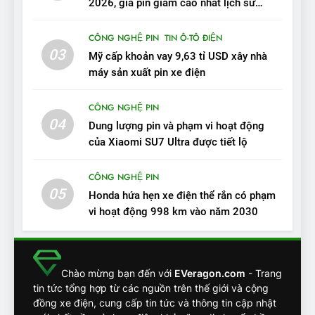
2026, giá pin giảm cao nhất lịch sử
trong năm qua
11
CÔNG NGHỆ PIN
TIN Ô-TÔ ĐIỆN
Người dùng nhận xét về
03
Mỹ cấp khoản vay 9,63 tỉ USD xây nhà
VinFast VF7: Độ hoàn thiện
máy sản xuất pin xe điện
tốt, lái hay nhất tầm giá 1 tỷ
ĐÁNH GIÁ XE
đồng
CÔNG NGHỆ PIN
04
12
Dung lượng pin và phạm vi hoạt động
VinFast VF7 – Mẫu xe cá
của Xiaomi SU7 Ultra được tiết lộ
tính, ‘tốt gỗ tốt cả nước sơn’
CÔNG NGHỆ PIN
ĐÁNH GIÁ XE
05
Honda hứa hẹn xe điện thể rắn có phạm
vi hoạt động 998 km vào năm 2030
13
Chuyên gia tiết lộ bài test
khắc nghiệt và điểm tuyệt
đối về an toàn trên VinFast
ĐÁNH GIÁ XE
Chào mừng bạn đến với
EVeragon.com
- Trang
VF8
tin tức tổng hợp từ các nguồn trên thế giới và cộng
đồng xe điện, cung cấp tin tức và thông tin cập nhật
14