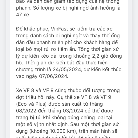
báo và dẫn đến giảm tác dụng của hệ thống
phanh. Số lượng xe bị nghi ngờ ảnh hưởng là
47 xe.
Để khắc phục, VinFast sẽ kiểm tra các xe
trong danh sách bị nghi ngờ và thay thế ống
dẫn dầu phanh miễn phí cho khách hàng để
loại bỏ mọi rủi ro tiềm ẩn. Tổng thời gian xử
lý dự kiến kéo dài trong khoảng 2,2 giờ đồng
hồ. Thời gian dự kiến bắt đầu thực hiện
chương trình là 24/05/2024, dự kiến kết thúc
vào ngày 07/06/2024.
Xe VF 8 và VF 9 cũng thuộc đối tượng trong
đợt triệu hồi này. Cụ thể xe VF 8 và VF 9
(Eco và Plus) được sản xuất từ tháng
08/2022 đến tháng 03/2024 có thể được
trang bị túi khí không đúng chủng loại tại
một số vị trí nhất định. Sau một thời gian sử
dụng (khoảng 10.000 km), trên màn hình sẽ
xuất hiện cảnh báo lỗi túi khí và yêu cầu