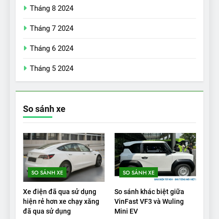
Đánh giá nhanh Vinfast VF5
Tháng 8 2024
vừa ra mắt tại Việt Nam – có
Tháng 7 2024
gì đấu với đối thủ?
ĐÁNH GIÁ XE
Tháng 6 2024
18
Tháng 5 2024
Những trải nghiệm đỉnh cao
chỉ có trên VinFast VF8
ĐÁNH GIÁ XE
So sánh xe
19
VinFast VF9 có gì để cạnh
tranh với các xe xăng cùng
tầm giá?
ĐÁNH GIÁ XE
SO SÁNH XE
SO SÁNH XE
20
Xe điện đã qua sử dụng
So sánh khác biệt giữa
Đánh giá: Người đam mê xe
hiện rẻ hơn xe chạy xăng
VinFast VF3 và Wuling
đã qua sử dụng
Mini EV
điện Hyundai Ioniq 5 N 2025