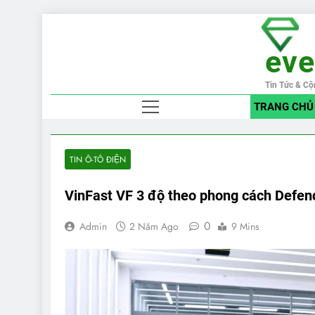
Skip
to
ev
content
Tin Tức & Cộ
TRANG CHỦ
TIN Ô-TÔ ĐIỆN
VinFast VF 3 độ theo phong cách Defend
0
Admin
2 Năm Ago
9 Mins