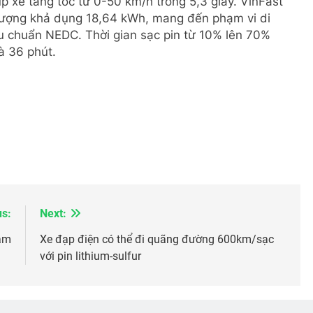
 xe tăng tốc từ 0-50 km/h trong 5,3 giây. VinFast
g lượng khả dụng 18,64 kWh, mang đến phạm vi di
u chuẩn NEDC. Thời gian sạc pin từ 10% lên 70%
à 36 phút.
us:
Next:
Nam
Xe đạp điện có thể đi quãng đường 600km/sạc
với pin lithium-sulfur