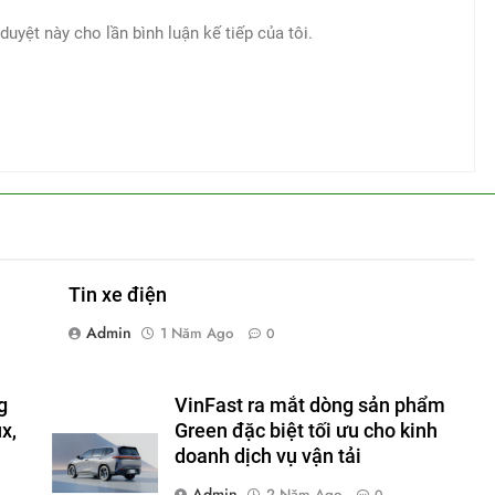
 duyệt này cho lần bình luận kế tiếp của tôi.
Tin xe điện
Admin
1 Năm Ago
0
g
VinFast ra mắt dòng sản phẩm
x,
Green đặc biệt tối ưu cho kinh
doanh dịch vụ vận tải
Admin
2 Năm Ago
0