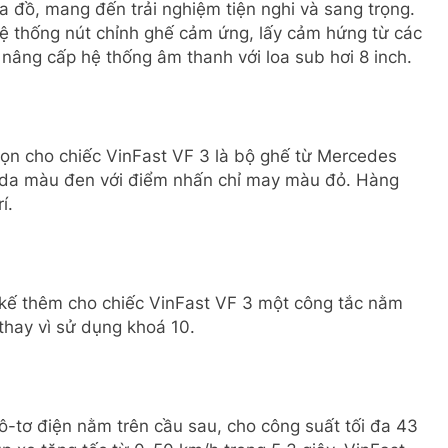
 đồ, mang đến trải nghiệm tiện nghi và sang trọng.
hệ thống nút chỉnh ghế cảm ứng, lấy cảm hứng từ các
âng cấp hệ thống âm thanh với loa sub hơi 8 inch.
ọn cho chiếc VinFast VF 3 là bộ ghế từ Mercedes
c da màu đen với điểm nhấn chỉ may màu đỏ. Hàng
í.
 kế thêm cho chiếc VinFast VF 3 một công tắc nằm
thay vì sử dụng khoá 10.
ô-tơ điện nằm trên cầu sau, cho công suất tối đa 43