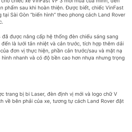
 cho chiếc xe VinFast VF 3 mới mua của mình, đến
n phẩm sau khi hoàn thiện. Được biết, chiếc VinFast
 tại Sài Gòn “biến hình” theo phong cách Land Rover
c.
 3 đã được nâng cấp hệ thống đèn chiếu sáng sang
 đến là lưới tản nhiệt và cản trước, tích hợp thêm dải
của đơn vị thực hiện, phần cản trước/sau và mặt nạ
o hình nhanh và có độ bền cao hơn nhựa nhưng trọng
 trang bị bi Laser, đèn định vị mới và logo chữ V
ch về bên phải của xe, tương tự cách Land Rover đặt