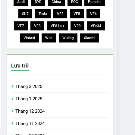
Audi
BYD
China
EQC
Porsche
SU7
Tesla
VF3
VF5
VF6
VF7
VF8
VF8 Lux
VF9
VFe34
Vinfast
Wild
Wuling
Xiaomi
Lưu trữ
Tháng 3 2025
Tháng 1 2025
Tháng 12 2024
Tháng 11 2024