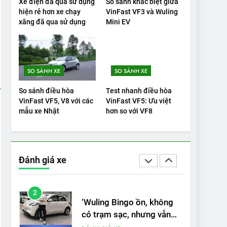
Xe điện đã qua sử dụng
So sánh khác biệt giữa
hiện rẻ hơn xe chạy
VinFast VF3 và Wuling
19
xăng đã qua sử dụng
Mini EV
VinFast VF9 có gì để cạnh
tranh với các xe xăng
cùng tầm giá?
ĐÁNH GIÁ XE
SO SÁNH XE
SO SÁNH XE
20
Đánh giá: Người đam mê
So sánh điều hòa
Test nhanh điều hòa
xe điện Hyundai Ioniq 5 N
VinFast VF5, V8 với các
VinFast VF5: Ưu việt
2025 cho thấy đáng để
mẫu xe Nhật
hơn so với VF8
ĐÁNH GIÁ XE
chờ đợi
1
Xe tốt nhất để mua năm
2025: Green Car Reports
Đánh giá xe
nêu tên 5 người vào
ĐÁNH GIÁ XE
chung kết – Mỹ
2
‘Wuling Bingo ồn, không
có trạm sạc, nhưng vẫn
bán được nếu biết cách’