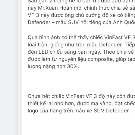
Sau gần 2 tháng hé lộ bản độ độc đáo dành
nay Mr.Xuân Hoàn mới chính thức chia sẻ sả
VF 3 này được ông chủ xưởng độ xe có tiếng
Defender – mẫu SUV nổi tiếng của Anh Quố
Qua hình ảnh có thể thấy chiếc VinFast VF
loại tròn, giống như trên mẫu Defender. Tiếp
đèn LED chiếu sáng ban ngày. Theo chia sẻ 
được làm từ nguyên liệu composite, giúp tạ
lượng nặng hơn 30%.
Chưa hết chiếc VinFast VF 3 độ này còn được
thiết kế lại nhỏ hơn, được mạ vàng, đặt chế
logo của hãng trên mẫu xe SUV Defender.