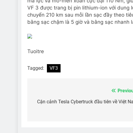
mã lực và mô-men xoắn cực đại 110 Nm, giúp
VF 3 được trang bị pin lithium-ion với dun
chuyển 210 km sau mỗi lần sạc đầy theo tiê
bằng sạc chậm là 5 giờ và bằng sạc nhanh l
Tuoitre
Tagged:
VF3
Previo
Điều
hướng
Cận cảnh Tesla Cybertruck đầu tiên về Việt 
bài
viết