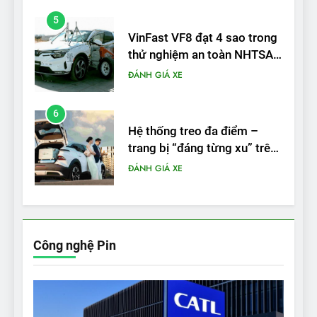
6
Hệ thống treo đa điểm –
trang bị “đáng từng xu” trên
VinFast VF 6
ĐÁNH GIÁ XE
7
Lái thử VF6: Khách hàng
phấn khích, muốn đổi ngay
từ xe xăng sang xe điện
ĐÁNH GIÁ XE
8
Bài kiểm tra của Mỹ về đối
Công nghệ Pin
thủ Tesla Model 3 của BYD:
‘Nó sang trọng hơn nhiều’
ĐÁNH GIÁ XE
9