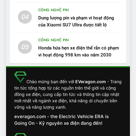
ĐÁNH GIÁ XE
CÔNG NGHỆ PIN
04
Dung lượng pin và phạm vi hoạt động
13
của Xiaomi SU7 Ultra được tiết lộ
Chuyên gia tiết lộ bài test
khắc nghiệt và điểm tuyệt
CÔNG NGHỆ PIN
đối về an toàn trên VinFast
ĐÁNH GIÁ XE
05
Honda hứa hẹn xe điện thể rắn có phạm
VF8
vi hoạt động 998 km vào năm 2030
14
VinFast VF7 đang bỏ xa
nhóm SUV hạng C chạy xăng
Chào mừng bạn đến với
EVeragon.com
- Trang
như thế nào?
ĐÁNH GIÁ XE
tin tức tổng hợp từ các nguồn trên thế giới và cộng
đồng xe điện, cung cấp tin tức và thông tin cập nhật
mới nhất về ngành xe điện, khả năng di chuyển bền
15
Chủ xe điện kể chuyện về
vững và năng lượng xanh.
‘cảnh vệ’ ADAS, ‘trợ lý’ ViVi
everagon.com - the Electric Vehicle ERA is
trên ngàn dặm đường
CÔNG NGHỆ AI, TỰ LÁI, ADAS,
Going On - Kỷ nguyên xe điện đang đến!
ROBOTAXI
ĐÁNH GIÁ XE