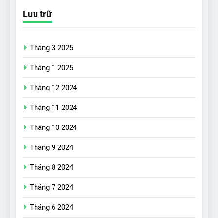
Lưu trữ
Tháng 3 2025
Tháng 1 2025
Tháng 12 2024
17
Tháng 11 2024
Đánh giá nhanh Vinfast VF5
vừa ra mắt tại Việt Nam – có
Tháng 10 2024
gì đấu với đối thủ?
ĐÁNH GIÁ XE
Tháng 9 2024
18
Tháng 8 2024
Những trải nghiệm đỉnh cao
chỉ có trên VinFast VF8
Tháng 7 2024
ĐÁNH GIÁ XE
Tháng 6 2024