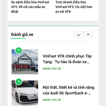
So sánh điều hòa VinFast
Test nhanh điều hòa
trạm sạc, nhưng vẫn bán
VF5, V8 với các mẫu xe
VinFast VF5: Ưu việt hơn
được nếu biết cách’
ĐÁNH GIÁ XE
Nhật
so với VF8
3
VinFast VF8 chinh phục Tây
Đánh giá xe
Tạng: ‘Tự hào là đoàn xe
điện Việt Nam đầu tiên lăn
ĐÁNH GIÁ XE
bánh tại Trung Quốc’
4
Nội thất, thiết kế và tính năng
của Audi S6 Sportback e-
tron
ĐÁNH GIÁ XE
5
VinFast VF8 đạt 4 sao trong
thử nghiệm an toàn NHTSA
tại Mỹ
ĐÁNH GIÁ XE