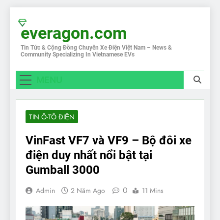
Skip
to
everagon.com
content
Tin Tức & Cộng Đồng Chuyên Xe Điện Việt Nam – News &
Community Specializing In Vietnamese EVs
MENU
TIN Ô-TÔ ĐIỆN
VinFast VF7 và VF9 – Bộ đôi xe
điện duy nhất nổi bật tại
Gumball 3000
0
Admin
2 Năm Ago
11 Mins