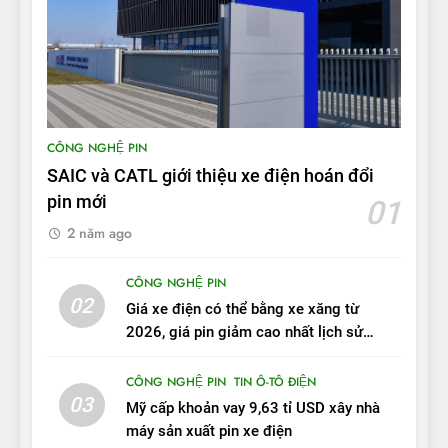
BYD Seal 06 DM-i PHEV có
tầm hoạt động 2.100 km với
chất lượng tương xứng
ĐÁNH GIÁ XE
10
CÔNG NGHỆ PIN
Sau 3 tháng nhận xe, chủ xe
VinFast VF 7 tấm tắc: “Hơn
SAIC và CATL giới thiệu xe điện hoán đổi
hẳn xe xăng”
pin mới
ĐÁNH GIÁ XE
01
2 năm ago
11
Người dùng nhận xét về
CÔNG NGHỆ PIN
02
VinFast VF7: Độ hoàn thiện
Giá xe điện có thể bằng xe xăng từ
tốt, lái hay nhất tầm giá 1 tỷ
2026, giá pin giảm cao nhất lịch sử
ĐÁNH GIÁ XE
đồng
trong năm qua
CÔNG NGHỆ PIN
TIN Ô-TÔ ĐIỆN
12
03
Mỹ cấp khoản vay 9,63 tỉ USD xây nhà
VinFast VF7 – Mẫu xe cá
máy sản xuất pin xe điện
tính, ‘tốt gỗ tốt cả nước sơn’