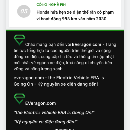
CÔNG NGHỆ PIN
tính, ‘tốt gỗ tốt cả nước sơn’
05
Honda hứa hẹn xe điện thể rắn có phạm
ĐÁNH GIÁ XE
vi hoạt động 998 km vào năm 2030
13
Chuyên gia tiết lộ bài test
khắc nghiệt và điểm tuyệt
Chào mừng bạn đến với
EVeragon.com
- Trang
tin tức tổng hợp từ các nguồn trên thế giới và cộng
đối về an toàn trên VinFast
ĐÁNH GIÁ XE
đồng xe điện, cung cấp tin tức và thông tin cập nhật
VF8
mới nhất về ngành xe điện, khả năng di chuyển bền
14
vững và năng lượng xanh.
VinFast VF7 đang bỏ xa
everagon.com - the Electric Vehicle ERA is
nhóm SUV hạng C chạy xăng
Going On - Kỷ nguyên xe điện đang đến!
như thế nào?
ĐÁNH GIÁ XE
EVeragon.com
15
Chủ xe điện kể chuyện về
"the Electric Vehicle ERA is Going On!"
‘cảnh vệ’ ADAS, ‘trợ lý’ ViVi
"Kỷ nguyên xe điện đang đến!"
trên ngàn dặm đường
CÔNG NGHỆ AI, TỰ LÁI, ADAS,
ROBOTAXI
Facebook
Mail
Youtube
Twitter