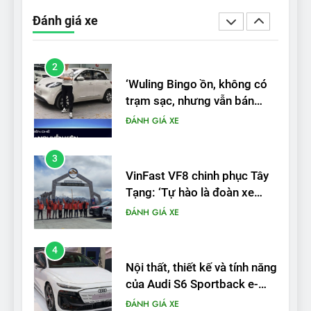
‘Wuling Bingo ồn, không có
Đánh giá xe
trạm sạc, nhưng vẫn bán
được nếu biết cách’
ĐÁNH GIÁ XE
3
VinFast VF8 chinh phục Tây
Tạng: ‘Tự hào là đoàn xe
điện Việt Nam đầu tiên lăn
ĐÁNH GIÁ XE
bánh tại Trung Quốc’
4
Nội thất, thiết kế và tính năng
của Audi S6 Sportback e-
tron
ĐÁNH GIÁ XE
5
VinFast VF8 đạt 4 sao trong
thử nghiệm an toàn NHTSA