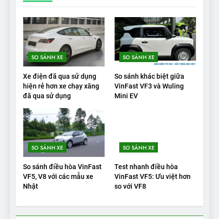
19
VinFast VF9 có gì để cạnh
tranh với các xe xăng cùng
SO SÁNH XE
SO SÁNH XE
tầm giá?
ĐÁNH GIÁ XE
Xe điện đã qua sử dụng
So sánh khác biệt giữa
hiện rẻ hơn xe chạy xăng
VinFast VF3 và Wuling
20
đã qua sử dụng
Mini EV
Đánh giá: Người đam mê xe
điện Hyundai Ioniq 5 N 2025
cho thấy đáng để chờ đợi
ĐÁNH GIÁ XE
SO SÁNH XE
SO SÁNH XE
1
Xe tốt nhất để mua năm
So sánh điều hòa VinFast
Test nhanh điều hòa
2025: Green Car Reports
VF5, V8 với các mẫu xe
VinFast VF5: Ưu việt hơn
Nhật
so với VF8
nêu tên 5 người vào chung
ĐÁNH GIÁ XE
kết – Mỹ
2