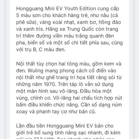
Hongguang Mini EV Youth Edition cung cấp
5 màu sơn cho khách hàng trẻ, như nâu (cà
phê sữa), vàng xoài nhạt, xanh bơ, hồng đào
và xanh Iris. Hãng xe Trung Quốc còn trang
trí thêm đường viền màu trắng quanh đèn
pha, biển số và một số chi tiết phía sau, cùng
với trụ B, C màu đen.
Nội thất tùy chọn hai tông màu, gồm kem và
đen. Wuling mang phong cách cổ điển vào
nội thất như ghế trang trí họa tiết răng sói từ
những năm 1970. Trên táp lô vẫn sử dụng
một màn hình sau vô-lăng. Điều hòa một
vùng, chỉnh cơ. Vô-lăng hai chấu tích hợp nút
bấm điều khiển chức năng. Cần số dạng núm
xoay và phanh tay cơ như bản cũ.
Lần đầu tiên Hongguang Mini EV bản cho
giới trẻ bổ sung tính năng sạc nhanh, đi kèm