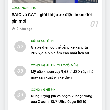
9
CÔNG NGHỆ PIN
BYD Seal 06 DM-i PHEV có
SAIC và CATL giới thiệu xe điện hoán đổi
tầm hoạt động 2.100 km với
pin mới
01
chất lượng tương xứng
ĐÁNH GIÁ XE
2 năm ago
10
CÔNG NGHỆ PIN
Sau 3 tháng nhận xe, chủ xe
02
Giá xe điện có thể bằng xe xăng từ
VinFast VF 7 tấm tắc: “Hơn
2026, giá pin giảm cao nhất lịch sử
hẳn xe xăng”
ĐÁNH GIÁ XE
trong năm qua
CÔNG NGHỆ PIN
TIN Ô-TÔ ĐIỆN
03
11
Mỹ cấp khoản vay 9,63 tỉ USD xây nhà
Người dùng nhận xét về
máy sản xuất pin xe điện
VinFast VF7: Độ hoàn thiện
tốt, lái hay nhất tầm giá 1 tỷ
CÔNG NGHỆ PIN
ĐÁNH GIÁ XE
đồng
04
Dung lượng pin và phạm vi hoạt động
của Xiaomi SU7 Ultra được tiết lộ
12
VinFast VF7 – Mẫu xe cá