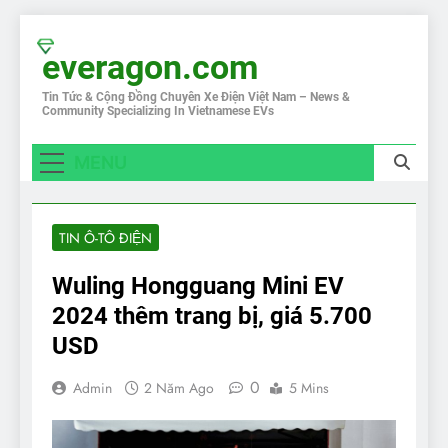
Skip
to
everagon.com
content
Tin Tức & Cộng Đồng Chuyên Xe Điện Việt Nam – News &
Community Specializing In Vietnamese EVs
MENU
TIN Ô-TÔ ĐIỆN
Wuling Hongguang Mini EV
2024 thêm trang bị, giá 5.700
USD
0
Admin
2 Năm Ago
5 Mins