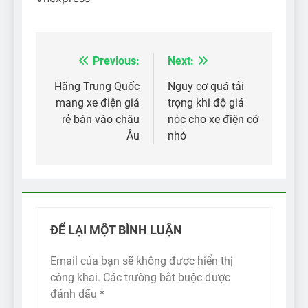
Previous:
Next:
Điều
hướng
Hãng Trung Quốc
Nguy cơ quá tải
mang xe điện giá
trọng khi độ giá
bài
rẻ bán vào châu
nóc cho xe điện cỡ
viết
Âu
nhỏ
ĐỂ LẠI MỘT BÌNH LUẬN
Email của bạn sẽ không được hiển thị
công khai.
Các trường bắt buộc được
đánh dấu
*