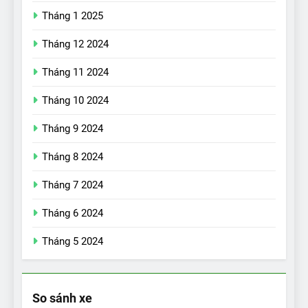
Tháng 1 2025
Tháng 12 2024
Tháng 11 2024
Tháng 10 2024
Tháng 9 2024
Tháng 8 2024
17
Đánh giá nhanh Vinfast VF5
Tháng 7 2024
vừa ra mắt tại Việt Nam – có
gì đấu với đối thủ?
ĐÁNH GIÁ XE
Tháng 6 2024
Tháng 5 2024
18
Những trải nghiệm đỉnh cao
chỉ có trên VinFast VF8
So sánh xe
ĐÁNH GIÁ XE