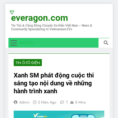
Skip
to
everagon.com
content
Tin Tức & Cộng Đồng Chuyên Xe Điện Việt Nam – News &
Community Specializing In Vietnamese EVs
MENU
TIN Ô-TÔ ĐIỆN
Xanh SM phát động cuộc thi
sáng tạo nội dung về những
hành trình xanh
1
Admin
2 Năm Ago
8 Mins