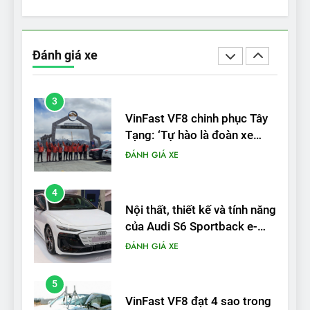
2
‘Wuling Bingo ồn, không có
trạm sạc, nhưng vẫn bán
Đánh giá xe
được nếu biết cách’
ĐÁNH GIÁ XE
3
VinFast VF8 chinh phục Tây
Tạng: ‘Tự hào là đoàn xe
điện Việt Nam đầu tiên lăn
ĐÁNH GIÁ XE
bánh tại Trung Quốc’
4
Nội thất, thiết kế và tính năng
của Audi S6 Sportback e-
tron
ĐÁNH GIÁ XE
5
VinFast VF8 đạt 4 sao trong