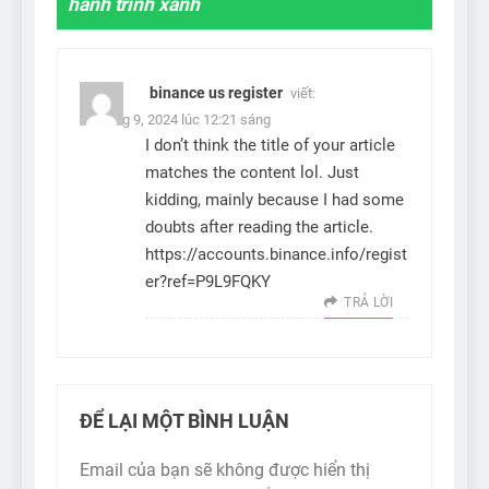
hành trình xanh
”
binance us register
viết:
3 Tháng 9, 2024 lúc 12:21 sáng
I don’t think the title of your article
matches the content lol. Just
kidding, mainly because I had some
doubts after reading the article.
https://accounts.binance.info/regist
er?ref=P9L9FQKY
TRẢ LỜI
ĐỂ LẠI MỘT BÌNH LUẬN
Email của bạn sẽ không được hiển thị