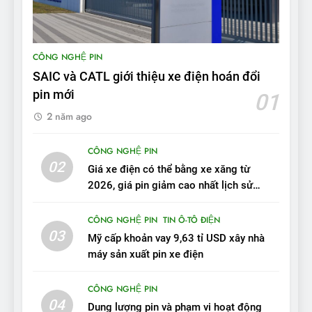
9
BYD Seal 06 DM-i PHEV có
CÔNG NGHỆ PIN
tầm hoạt động 2.100 km với
SAIC và CATL giới thiệu xe điện hoán đổi
chất lượng tương xứng
ĐÁNH GIÁ XE
pin mới
01
2 năm ago
10
Sau 3 tháng nhận xe, chủ xe
CÔNG NGHỆ PIN
VinFast VF 7 tấm tắc: “Hơn
02
Giá xe điện có thể bằng xe xăng từ
hẳn xe xăng”
ĐÁNH GIÁ XE
2026, giá pin giảm cao nhất lịch sử
trong năm qua
11
CÔNG NGHỆ PIN
TIN Ô-TÔ ĐIỆN
Người dùng nhận xét về
03
Mỹ cấp khoản vay 9,63 tỉ USD xây nhà
VinFast VF7: Độ hoàn thiện
máy sản xuất pin xe điện
tốt, lái hay nhất tầm giá 1 tỷ
ĐÁNH GIÁ XE
đồng
CÔNG NGHỆ PIN
04
12
Dung lượng pin và phạm vi hoạt động