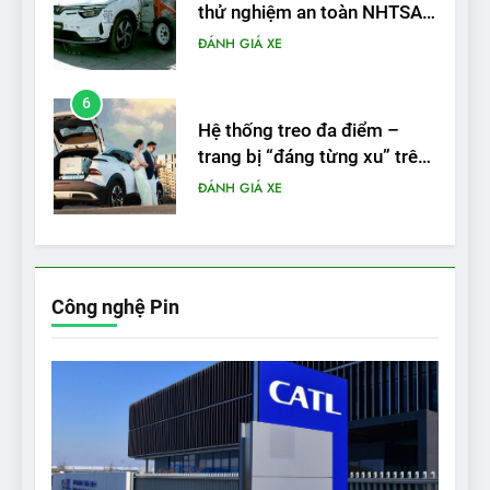
thử nghiệm an toàn NHTSA
tại Mỹ
ĐÁNH GIÁ XE
6
Hệ thống treo đa điểm –
trang bị “đáng từng xu” trên
VinFast VF 6
ĐÁNH GIÁ XE
7
Lái thử VF6: Khách hàng
phấn khích, muốn đổi ngay
Công nghệ Pin
từ xe xăng sang xe điện
ĐÁNH GIÁ XE
8
Bài kiểm tra của Mỹ về đối
thủ Tesla Model 3 của BYD:
‘Nó sang trọng hơn nhiều’
ĐÁNH GIÁ XE