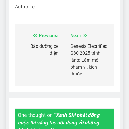
Autobike
Previous:
Next:
Điều
hướng
Bảo dưỡng xe
Genesis Electrified
điện
G80 2025 trình
bài
làng: Làm mới
viết
phạm vi, kích
thước
One thought on “
Xanh SM phát động
cuộc thi sáng tạo nội dung về những