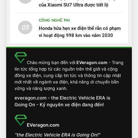
VinFast VF7 – Mẫu xe cá
của Xiaomi SU7 Ultra được tiết lộ
tính, ‘tốt gỗ tốt cả nước sơn’
CÔNG NGHỆ PIN
ĐÁNH GIÁ XE
05
Honda hứa hẹn xe điện thể rắn có phạm
vi hoạt động 998 km vào năm 2030
13
Chuyên gia tiết lộ bài test
khắc nghiệt và điểm tuyệt
đối về an toàn trên VinFast
ĐÁNH GIÁ XE
Chào mừng bạn đến với
EVeragon.com
- Trang
VF8
tin tức tổng hợp từ các nguồn trên thế giới và cộng
đồng xe điện, cung cấp tin tức và thông tin cập nhật
14
mới nhất về ngành xe điện, khả năng di chuyển bền
VinFast VF7 đang bỏ xa
vững và năng lượng xanh.
nhóm SUV hạng C chạy xăng
everagon.com - the Electric Vehicle ERA is
như thế nào?
ĐÁNH GIÁ XE
Going On - Kỷ nguyên xe điện đang đến!
15
Chủ xe điện kể chuyện về
EVeragon.com
‘cảnh vệ’ ADAS, ‘trợ lý’ ViVi
"the Electric Vehicle ERA is Going On!"
trên ngàn dặm đường
CÔNG NGHỆ AI, TỰ LÁI, ADAS,