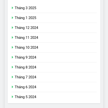
Tháng 3 2025
Tháng 1 2025
Tháng 12 2024
Tháng 11 2024
Tháng 10 2024
Tháng 9 2024
17
Đánh giá nhanh Vinfast VF5
Tháng 8 2024
vừa ra mắt tại Việt Nam – có
Tháng 7 2024
gì đấu với đối thủ?
ĐÁNH GIÁ XE
Tháng 6 2024
18
Tháng 5 2024
Những trải nghiệm đỉnh cao
chỉ có trên VinFast VF8