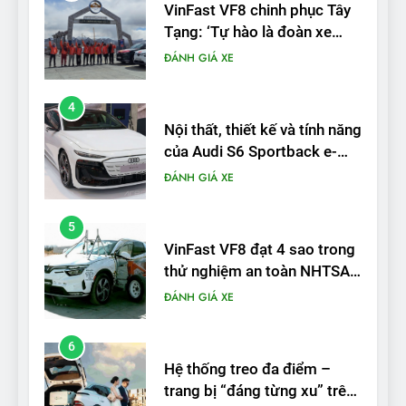
VinFast VF8 chinh phục Tây
Tạng: ‘Tự hào là đoàn xe
điện Việt Nam đầu tiên lăn
ĐÁNH GIÁ XE
bánh tại Trung Quốc’
4
Nội thất, thiết kế và tính năng
của Audi S6 Sportback e-
tron
ĐÁNH GIÁ XE
5
VinFast VF8 đạt 4 sao trong
thử nghiệm an toàn NHTSA
tại Mỹ
ĐÁNH GIÁ XE
6
Hệ thống treo đa điểm –
trang bị “đáng từng xu” trên