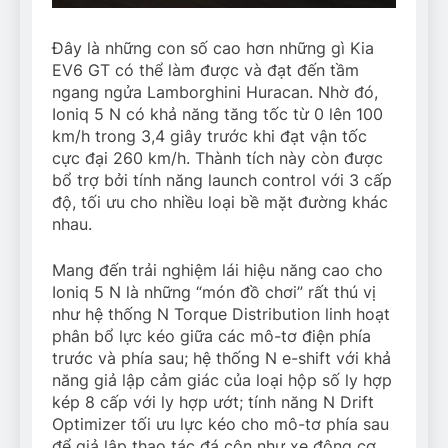
Đây là những con số cao hơn những gì Kia
EV6 GT có thể làm được và đạt đến tầm
ngang ngửa Lamborghini Huracan. Nhờ đó,
Ioniq 5 N có khả năng tăng tốc từ 0 lên 100
km/h trong 3,4 giây trước khi đạt vận tốc
cực đại 260 km/h. Thành tích này còn được
bổ trợ bởi tính năng launch control với 3 cấp
độ, tối ưu cho nhiều loại bề mặt đường khác
nhau.
Mang đến trải nghiệm lái hiệu năng cao cho
Ioniq 5 N là những “món đồ chơi” rất thú vị
như hệ thống N Torque Distribution linh hoạt
phân bổ lực kéo giữa các mô-tơ điện phía
trước và phía sau; hệ thống N e-shift với khả
năng giả lập cảm giác của loại hộp số ly hợp
kép 8 cấp với ly hợp ướt; tính năng N Drift
Optimizer tối ưu lực kéo cho mô-tơ phía sau
để giả lập thao tác đá côn như xe động cơ