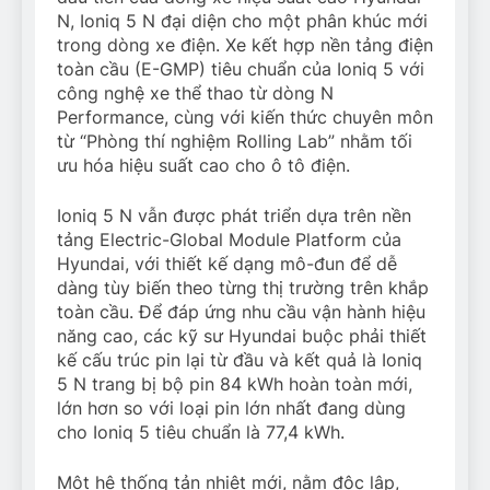
N, Ioniq 5 N đại diện cho một phân khúc mới
trong dòng xe điện. Xe kết hợp nền tảng điện
toàn cầu (E-GMP) tiêu chuẩn của Ioniq 5 với
công nghệ xe thể thao từ dòng N
Performance, cùng với kiến thức chuyên môn
từ “Phòng thí nghiệm Rolling Lab” nhằm tối
ưu hóa hiệu suất cao cho ô tô điện.
Ioniq 5 N vẫn được phát triển dựa trên nền
tảng Electric-Global Module Platform của
Hyundai, với thiết kế dạng mô-đun để dễ
dàng tùy biến theo từng thị trường trên khắp
toàn cầu. Để đáp ứng nhu cầu vận hành hiệu
năng cao, các kỹ sư Hyundai buộc phải thiết
kế cấu trúc pin lại từ đầu và kết quả là Ioniq
5 N trang bị bộ pin 84 kWh hoàn toàn mới,
lớn hơn so với loại pin lớn nhất đang dùng
cho Ioniq 5 tiêu chuẩn là 77,4 kWh.
Một hệ thống tản nhiệt mới, nằm độc lập,