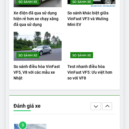
SO SÁNH XE
SO SÁNH XE
20
Xe điện đã qua sử dụng
So sánh khác biệt giữa
Đánh giá: Người đam mê xe
hiện rẻ hơn xe chạy xăng
VinFast VF3 và Wuling
đã qua sử dụng
Mini EV
điện Hyundai Ioniq 5 N 2025
cho thấy đáng để chờ đợi
ĐÁNH GIÁ XE
1
SO SÁNH XE
SO SÁNH XE
Xe tốt nhất để mua năm
2025: Green Car Reports
So sánh điều hòa VinFast
Test nhanh điều hòa
nêu tên 5 người vào chung
ĐÁNH GIÁ XE
VF5, V8 với các mẫu xe
VinFast VF5: Ưu việt hơn
kết – Mỹ
Nhật
so với VF8
2
‘Wuling Bingo ồn, không có
trạm sạc, nhưng vẫn bán
Đánh giá xe
được nếu biết cách’
ĐÁNH GIÁ XE
3