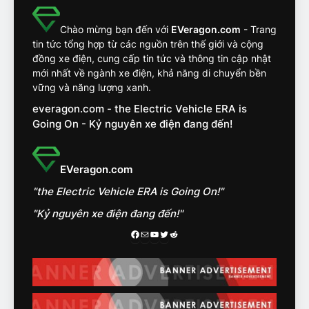
khắc nghiệt và điểm tuyệt
đối về an toàn trên VinFast
ĐÁNH GIÁ XE
Chào mừng bạn đến với
EVeragon.com
- Trang
VF8
tin tức tổng hợp từ các nguồn trên thế giới và cộng
đồng xe điện, cung cấp tin tức và thông tin cập nhật
14
mới nhất về ngành xe điện, khả năng di chuyển bền
VinFast VF7 đang bỏ xa
vững và năng lượng xanh.
nhóm SUV hạng C chạy xăng
everagon.com - the Electric Vehicle ERA is
như thế nào?
ĐÁNH GIÁ XE
Going On - Kỷ nguyên xe điện đang đến!
15
Chủ xe điện kể chuyện về
EVeragon.com
‘cảnh vệ’ ADAS, ‘trợ lý’ ViVi
"the Electric Vehicle ERA is Going On!"
trên ngàn dặm đường
CÔNG NGHỆ AI, TỰ LÁI, ADAS,
ROBOTAXI
"Kỷ nguyên xe điện đang đến!"
ĐÁNH GIÁ XE
Facebook
Mail
Youtube
Twitter
Reddit
16
Chọn VinFast VF8 hay Santa
Fe, Fortuner ?
ĐÁNH GIÁ XE