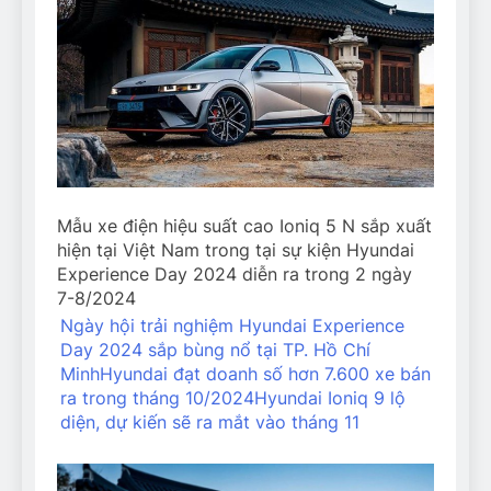
Mẫu xe điện hiệu suất cao Ioniq 5 N sắp xuất
hiện tại Việt Nam trong tại sự kiện Hyundai
Experience Day 2024 diễn ra trong 2 ngày
7-8/2024
Ngày hội trải nghiệm Hyundai Experience
Day 2024 sắp bùng nổ tại TP. Hồ Chí
Minh
Hyundai đạt doanh số hơn 7.600 xe bán
ra trong tháng 10/2024
Hyundai Ioniq 9 lộ
diện, dự kiến sẽ ra mắt vào tháng 11