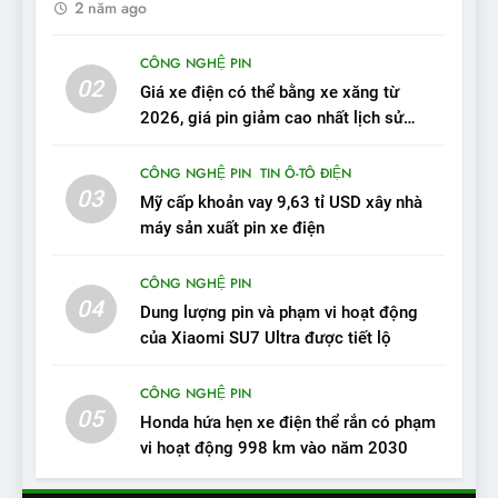
2 năm ago
10
Sau 3 tháng nhận xe, chủ xe
CÔNG NGHỆ PIN
VinFast VF 7 tấm tắc: “Hơn
02
Giá xe điện có thể bằng xe xăng từ
hẳn xe xăng”
ĐÁNH GIÁ XE
2026, giá pin giảm cao nhất lịch sử
trong năm qua
11
CÔNG NGHỆ PIN
TIN Ô-TÔ ĐIỆN
Người dùng nhận xét về
03
Mỹ cấp khoản vay 9,63 tỉ USD xây nhà
VinFast VF7: Độ hoàn thiện
máy sản xuất pin xe điện
tốt, lái hay nhất tầm giá 1 tỷ
ĐÁNH GIÁ XE
đồng
CÔNG NGHỆ PIN
04
12
Dung lượng pin và phạm vi hoạt động
VinFast VF7 – Mẫu xe cá
của Xiaomi SU7 Ultra được tiết lộ
tính, ‘tốt gỗ tốt cả nước sơn’
CÔNG NGHỆ PIN
ĐÁNH GIÁ XE
05
Honda hứa hẹn xe điện thể rắn có phạm
vi hoạt động 998 km vào năm 2030
13
Chuyên gia tiết lộ bài test