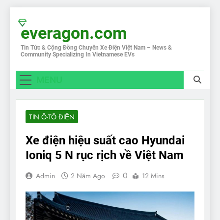
Skip
to
everagon.com
content
Tin Tức & Cộng Đồng Chuyên Xe Điện Việt Nam – News &
Community Specializing In Vietnamese EVs
MENU
TIN Ô-TÔ ĐIỆN
Xe điện hiệu suất cao Hyundai
Ioniq 5 N rục rịch về Việt Nam
0
Admin
2 Năm Ago
12 Mins