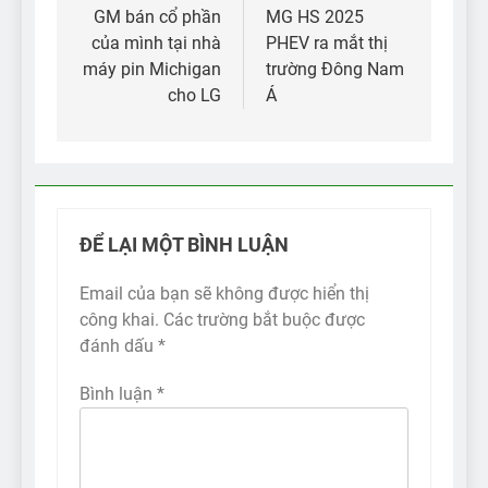
hướng
GM bán cổ phần
MG HS 2025
của mình tại nhà
PHEV ra mắt thị
bài
máy pin Michigan
trường Đông Nam
viết
cho LG
Á
ĐỂ LẠI MỘT BÌNH LUẬN
Email của bạn sẽ không được hiển thị
công khai.
Các trường bắt buộc được
đánh dấu
*
Bình luận
*