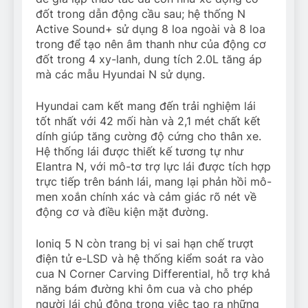
đốt trong dẫn động cầu sau; hệ thống N
Active Sound+ sử dụng 8 loa ngoài và 8 loa
trong để tạo nên âm thanh như của động cơ
đốt trong 4 xy-lanh, dung tích 2.0L tăng áp
mà các mẫu Hyundai N sử dụng.
Hyundai cam kết mang đến trải nghiệm lái
tốt nhất với 42 mối hàn và 2,1 mét chất kết
dính giúp tăng cường độ cứng cho thân xe.
Hệ thống lái được thiết kế tương tự như
Elantra N, với mô-tơ trợ lực lái được tích hợp
trực tiếp trên bánh lái, mang lại phản hồi mô-
men xoắn chính xác và cảm giác rõ nét về
động cơ và điều kiện mặt đường.
Ioniq 5 N còn trang bị vi sai hạn chế trượt
điện tử e-LSD và hệ thống kiểm soát ra vào
cua N Corner Carving Differential, hỗ trợ khả
năng bám đường khi ôm cua và cho phép
người lái chủ động trong việc tạo ra những