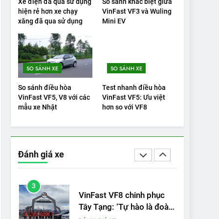
Xe điện đã qua sử dụng
So sánh khác biệt giữa
hiện rẻ hơn xe chạy
VinFast VF3 và Wuling
20
xăng đã qua sử dụng
Mini EV
Đánh giá: Người đam mê
xe điện Hyundai Ioniq 5 N
2025 cho thấy đáng để
ĐÁNH GIÁ XE
chờ đợi
SO SÁNH XE
SO SÁNH XE
1
Xe tốt nhất để mua năm
So sánh điều hòa
Test nhanh điều hòa
2025: Green Car Reports
VinFast VF5, V8 với các
VinFast VF5: Ưu việt
nêu tên 5 người vào
mẫu xe Nhật
hơn so với VF8
ĐÁNH GIÁ XE
chung kết – Mỹ
2
‘Wuling Bingo ồn, không
có trạm sạc, nhưng vẫn
Đánh giá xe
bán được nếu biết cách’
ĐÁNH GIÁ XE
3
VinFast VF8 chinh phục
Tây Tạng: ‘Tự hào là đoàn
xe điện Việt Nam đầu tiên