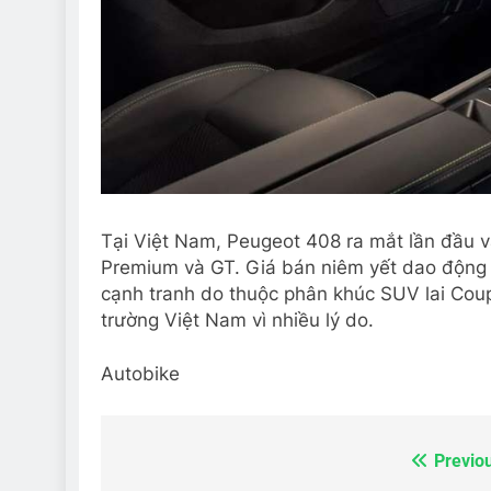
Tại Việt Nam, Peugeot 408 ra mắt lần đầu và
Premium và GT. Giá bán niêm yết dao động t
cạnh tranh do thuộc phân khúc SUV lai Coup
trường Việt Nam vì nhiều lý do.
Autobike
Previo
Điều