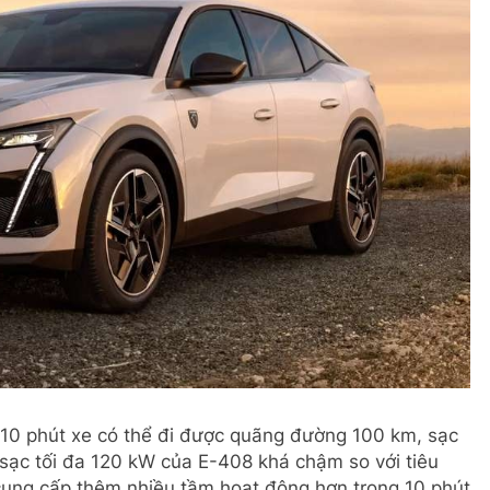
 10 phút xe có thể đi được quãng đường 100 km, sạc
 sạc tối đa 120 kW của E-408 khá chậm so với tiêu
cung cấp thêm nhiều tầm hoạt động hơn trong 10 phút