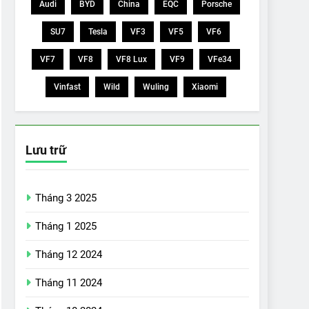
Audi
BYD
China
EQC
Porsche
SU7
Tesla
VF3
VF5
VF6
VF7
VF8
VF8 Lux
VF9
VFe34
Vinfast
Wild
Wuling
Xiaomi
Lưu trữ
Tháng 3 2025
Tháng 1 2025
Tháng 12 2024
Tháng 11 2024