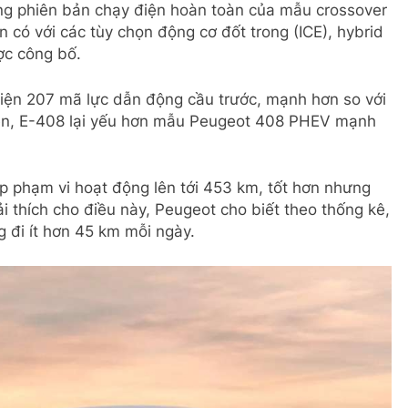
àng phiên bản chạy điện hoàn toàn của mẫu crossover
có với các tùy chọn động cơ đốt trong (ICE), hybrid
ợc công bố.
iện 207 mã lực dẫn động cầu trước, mạnh hơn so với
iên, E-408 lại yếu hơn mẫu Peugeot 408 PHEV mạnh
p phạm vi hoạt động lên tới 453 km, tốt hơn nhưng
iải thích cho điều này, Peugeot cho biết theo thống kê,
 đi ít hơn 45 km mỗi ngày.