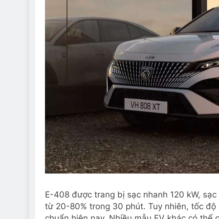
E-408 được trang bị sạc nhanh 120 kW, sạc
từ 20-80% trong 30 phút. Tuy nhiên, tốc độ
chuẩn hiện nay. Nhiều mẫu EV khác có thể 