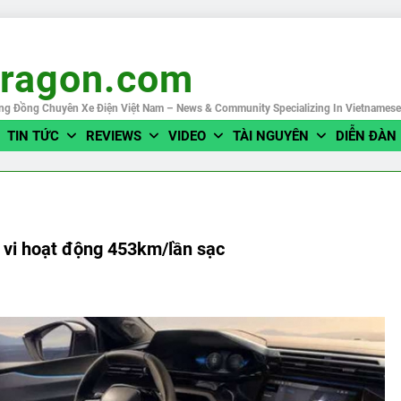
eragon.com
ng Đồng Chuyên Xe Điện Việt Nam – News & Community Specializing In Vietnames
TIN TỨC
REVIEWS
VIDEO
TÀI NGUYÊN
DIỄN ĐÀN
 vi hoạt động 453km/lần sạc