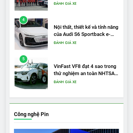
tron
ĐÁNH GIÁ XE
5
VinFast VF8 đạt 4 sao trong
thử nghiệm an toàn NHTSA
tại Mỹ
ĐÁNH GIÁ XE
6
Hệ thống treo đa điểm –
trang bị “đáng từng xu” trên
VinFast VF 6
ĐÁNH GIÁ XE
7
Lái thử VF6: Khách hàng
phấn khích, muốn đổi ngay
Công nghệ Pin
từ xe xăng sang xe điện
ĐÁNH GIÁ XE