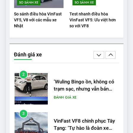
SO SÁNH XE
SO SÁNH XE
Xe tốt nhất để mua năm
2025: Green Car Reports
So sánh điều hòa VinFast
Test nhanh điều hòa
nêu tên 5 người vào chung
ĐÁNH GIÁ XE
VF5, V8 với các mẫu xe
VinFast VF5: Ưu việt hơn
kết – Mỹ
Nhật
so với VF8
2
‘Wuling Bingo ồn, không có
trạm sạc, nhưng vẫn bán
Đánh giá xe
được nếu biết cách’
ĐÁNH GIÁ XE
3
VinFast VF8 chinh phục Tây
Tạng: ‘Tự hào là đoàn xe
điện Việt Nam đầu tiên lăn
ĐÁNH GIÁ XE
bánh tại Trung Quốc’
4
Nội thất, thiết kế và tính năng
của Audi S6 Sportback e-