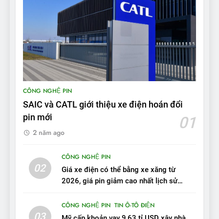
8
Bài kiểm tra của Mỹ về đối
thủ Tesla Model 3 của BYD:
‘Nó sang trọng hơn nhiều’
ĐÁNH GIÁ XE
9
BYD Seal 06 DM-i PHEV có
CÔNG NGHỆ PIN
tầm hoạt động 2.100 km với
SAIC và CATL giới thiệu xe điện hoán đổi
chất lượng tương xứng
ĐÁNH GIÁ XE
pin mới
01
2 năm ago
10
Sau 3 tháng nhận xe, chủ xe
CÔNG NGHỆ PIN
VinFast VF 7 tấm tắc: “Hơn
02
Giá xe điện có thể bằng xe xăng từ
hẳn xe xăng”
ĐÁNH GIÁ XE
2026, giá pin giảm cao nhất lịch sử
trong năm qua
11
CÔNG NGHỆ PIN
TIN Ô-TÔ ĐIỆN
Người dùng nhận xét về
03
Mỹ cấp khoản vay 9,63 tỉ USD xây nhà