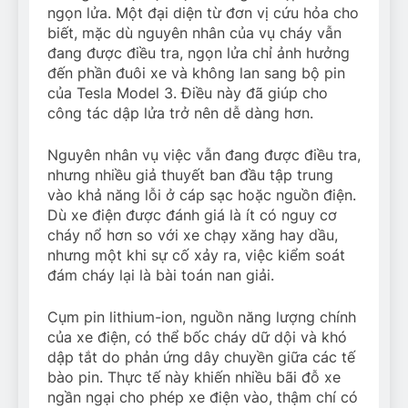
ngọn lửa. Một đại diện từ đơn vị cứu hỏa cho
biết, mặc dù nguyên nhân của vụ cháy vẫn
đang được điều tra, ngọn lửa chỉ ảnh hưởng
đến phần đuôi xe và không lan sang bộ pin
của Tesla Model 3. Điều này đã giúp cho
công tác dập lửa trở nên dễ dàng hơn.
Nguyên nhân vụ việc vẫn đang được điều tra,
nhưng nhiều giả thuyết ban đầu tập trung
vào khả năng lỗi ở cáp sạc hoặc nguồn điện.
Dù xe điện được đánh giá là ít có nguy cơ
cháy nổ hơn so với xe chạy xăng hay dầu,
nhưng một khi sự cố xảy ra, việc kiểm soát
đám cháy lại là bài toán nan giải.
Cụm pin lithium-ion, nguồn năng lượng chính
của xe điện, có thể bốc cháy dữ dội và khó
dập tắt do phản ứng dây chuyền giữa các tế
bào pin. Thực tế này khiến nhiều bãi đỗ xe
ngần ngại cho phép xe điện vào, thậm chí có