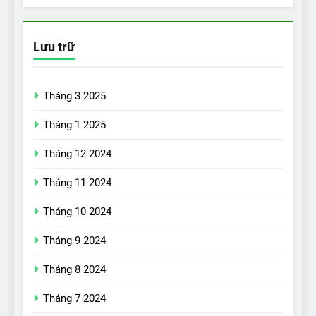
Lưu trữ
Tháng 3 2025
Tháng 1 2025
Tháng 12 2024
Tháng 11 2024
Tháng 10 2024
Tháng 9 2024
17
Đánh giá nhanh Vinfast VF5
Tháng 8 2024
vừa ra mắt tại Việt Nam – có
Tháng 7 2024
gì đấu với đối thủ?
ĐÁNH GIÁ XE