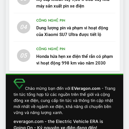
VinFast VF7: Độ hoàn thiện
máy sản xuất pin xe điện
tốt, lái hay nhất tầm giá 1 tỷ
ĐÁNH GIÁ XE
đồng
CÔNG NGHỆ PIN
04
12
Dung lượng pin và phạm vi hoạt động
VinFast VF7 – Mẫu xe cá
của Xiaomi SU7 Ultra được tiết lộ
tính, ‘tốt gỗ tốt cả nước sơn’
CÔNG NGHỆ PIN
ĐÁNH GIÁ XE
05
Honda hứa hẹn xe điện thể rắn có phạm
vi hoạt động 998 km vào năm 2030
13
Chuyên gia tiết lộ bài test
khắc nghiệt và điểm tuyệt
đối về an toàn trên VinFast
ĐÁNH GIÁ XE
Chào mừng bạn đến với
EVeragon.com
- Trang
VF8
tin tức tổng hợp từ các nguồn trên thế giới và cộng
đồng xe điện, cung cấp tin tức và thông tin cập nhật
14
mới nhất về ngành xe điện, khả năng di chuyển bền
VinFast VF7 đang bỏ xa
vững và năng lượng xanh.
nhóm SUV hạng C chạy xăng
everagon.com - the Electric Vehicle ERA is
như thế nào?
ĐÁNH GIÁ XE
Going On - Kỷ nguyên xe điện đang đến!