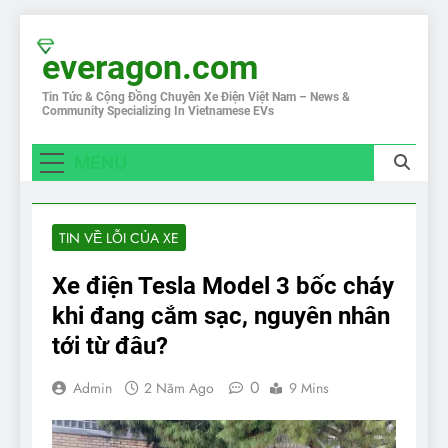
Skip
to
everagon.com
content
Tin Tức & Cộng Đồng Chuyên Xe Điện Việt Nam – News &
Community Specializing In Vietnamese EVs
MENU
TIN VỀ LỖI CỦA XE
Xe điện Tesla Model 3 bốc cháy
khi đang cắm sạc, nguyên nhân
tới từ đâu?
0
Admin
2 Năm Ago
9 Mins