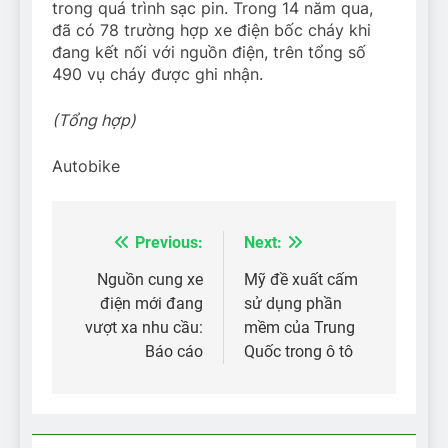
trong quá trình sạc pin. Trong 14 năm qua,
đã có 78 trường hợp xe điện bốc cháy khi
đang kết nối với nguồn điện, trên tổng số
490 vụ cháy được ghi nhận.
(Tổng hợp)
Autobike
Previous:
Next:
Điều
hướng
Nguồn cung xe
Mỹ đề xuất cấm
điện mới đang
sử dụng phần
bài
vượt xa nhu cầu:
mềm của Trung
viết
Báo cáo
Quốc trong ô tô