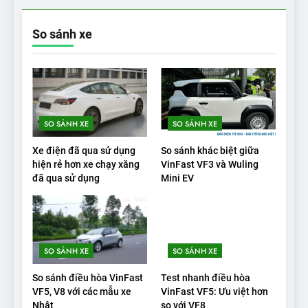
ĐÁNH GIÁ XE
So sánh xe
19
VinFast VF9 có gì để cạnh
tranh với các xe xăng cùng
tầm giá?
ĐÁNH GIÁ XE
SO SÁNH XE
SO SÁNH XE
20
Xe điện đã qua sử dụng
So sánh khác biệt giữa
Đánh giá: Người đam mê xe
hiện rẻ hơn xe chạy xăng
VinFast VF3 và Wuling
đã qua sử dụng
Mini EV
điện Hyundai Ioniq 5 N 2025
cho thấy đáng để chờ đợi
ĐÁNH GIÁ XE
1
SO SÁNH XE
SO SÁNH XE
Xe tốt nhất để mua năm
2025: Green Car Reports
So sánh điều hòa VinFast
Test nhanh điều hòa
nêu tên 5 người vào chung
ĐÁNH GIÁ XE
VF5, V8 với các mẫu xe
VinFast VF5: Ưu việt hơn
kết – Mỹ
Nhật
so với VF8