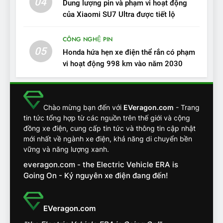
04
12
Dung lượng pin và phạm vi hoạt động
VinFast VF7 – Mẫu xe cá
của Xiaomi SU7 Ultra được tiết lộ
tính, ‘tốt gỗ tốt cả nước sơn’
CÔNG NGHỆ PIN
ĐÁNH GIÁ XE
05
Honda hứa hẹn xe điện thể rắn có phạm
vi hoạt động 998 km vào năm 2030
13
Chuyên gia tiết lộ bài test
khắc nghiệt và điểm tuyệt
đối về an toàn trên VinFast
ĐÁNH GIÁ XE
Chào mừng bạn đến với
EVeragon.com
- Trang
VF8
tin tức tổng hợp từ các nguồn trên thế giới và cộng
đồng xe điện, cung cấp tin tức và thông tin cập nhật
14
mới nhất về ngành xe điện, khả năng di chuyển bền
VinFast VF7 đang bỏ xa
vững và năng lượng xanh.
nhóm SUV hạng C chạy xăng
everagon.com - the Electric Vehicle ERA is
như thế nào?
ĐÁNH GIÁ XE
Going On - Kỷ nguyên xe điện đang đến!
15
Chủ xe điện kể chuyện về
EVeragon.com
‘cảnh vệ’ ADAS, ‘trợ lý’ ViVi