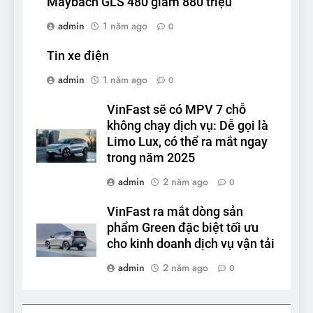
Maybach GLS 480 giảm 880 triệu
admin
1 năm ago
0
Tin xe điện
admin
1 năm ago
0
VinFast sẽ có MPV 7 chỗ
không chạy dịch vụ: Dễ gọi là
Limo Lux, có thể ra mắt ngay
trong năm 2025
admin
2 năm ago
0
VinFast ra mắt dòng sản
phẩm Green đặc biệt tối ưu
cho kinh doanh dịch vụ vận tải
admin
2 năm ago
0