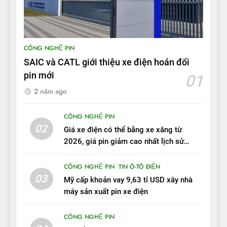
ĐÁNH GIÁ XE
9
BYD Seal 06 DM-i PHEV có
CÔNG NGHỆ PIN
tầm hoạt động 2.100 km với
SAIC và CATL giới thiệu xe điện hoán đổi
chất lượng tương xứng
ĐÁNH GIÁ XE
pin mới
01
2 năm ago
10
Sau 3 tháng nhận xe, chủ xe
CÔNG NGHỆ PIN
VinFast VF 7 tấm tắc: “Hơn
02
Giá xe điện có thể bằng xe xăng từ
hẳn xe xăng”
ĐÁNH GIÁ XE
2026, giá pin giảm cao nhất lịch sử
trong năm qua
11
CÔNG NGHỆ PIN
TIN Ô-TÔ ĐIỆN
Người dùng nhận xét về
03
Mỹ cấp khoản vay 9,63 tỉ USD xây nhà
VinFast VF7: Độ hoàn thiện
máy sản xuất pin xe điện
tốt, lái hay nhất tầm giá 1 tỷ
ĐÁNH GIÁ XE
đồng
CÔNG NGHỆ PIN