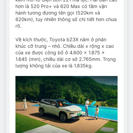
hơn là 520 Pro+ và 620 Max có tầm vận
hành tương đương tên gọi (520km và
620km), tuy nhiên thông số chi tiết hơn chưa
rõ.
Về kích thước, Toyota bZ3X nằm ở phân
khúc cỡ trung – nhỏ. Chiều dài x rộng x cao
của xe được công bố ở 4.600 x 1.875 x
1.645 (mm), chiều dài cơ sở 2.765mm. Trọng
lượng không tải của xe là 1.835kg.