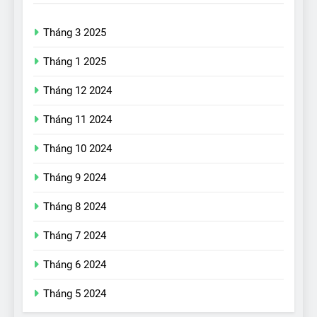
Tháng 3 2025
Tháng 1 2025
Tháng 12 2024
Tháng 11 2024
Tháng 10 2024
Tháng 9 2024
17
Đánh giá nhanh Vinfast VF5
Tháng 8 2024
vừa ra mắt tại Việt Nam – có
Tháng 7 2024
gì đấu với đối thủ?
ĐÁNH GIÁ XE
Tháng 6 2024
18
Tháng 5 2024
Những trải nghiệm đỉnh cao
chỉ có trên VinFast VF8