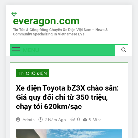
Skip
to
everagon.com
content
Tin Tức & Cộng Đồng Chuyên Xe Điện Việt Nam – News &
Community Specializing In Vietnamese EVs
MENU
TIN Ô-TÔ ĐIỆN
Xe điện Toyota bZ3X chào sân:
Giá quy đổi chỉ từ 350 triệu,
chạy tới 620km/sạc
0
Admin
2 Năm Ago
9 Mins