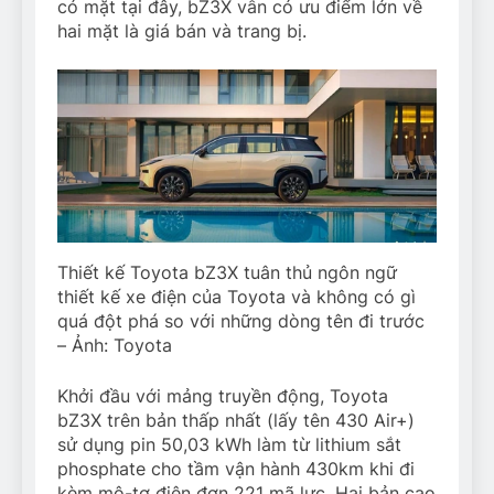
có mặt tại đây, bZ3X vẫn có ưu điểm lớn về
hai mặt là giá bán và trang bị.
Thiết kế Toyota bZ3X tuân thủ ngôn ngữ
thiết kế xe điện của Toyota và không có gì
quá đột phá so với những dòng tên đi trước
– Ảnh: Toyota
Khởi đầu với mảng truyền động, Toyota
bZ3X trên bản thấp nhất (lấy tên 430 Air+)
sử dụng pin 50,03 kWh làm từ lithium sắt
phosphate cho tầm vận hành 430km khi đi
kèm mô-tơ điện đơn 221 mã lực. Hai bản cao