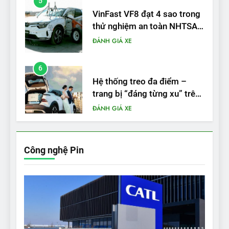
VinFast VF8 đạt 4 sao trong
thử nghiệm an toàn NHTSA
tại Mỹ
ĐÁNH GIÁ XE
6
Hệ thống treo đa điểm –
trang bị “đáng từng xu” trên
VinFast VF 6
ĐÁNH GIÁ XE
7
Lái thử VF6: Khách hàng
phấn khích, muốn đổi ngay
Công nghệ Pin
từ xe xăng sang xe điện
ĐÁNH GIÁ XE
8
Bài kiểm tra của Mỹ về đối
thủ Tesla Model 3 của BYD:
‘Nó sang trọng hơn nhiều’