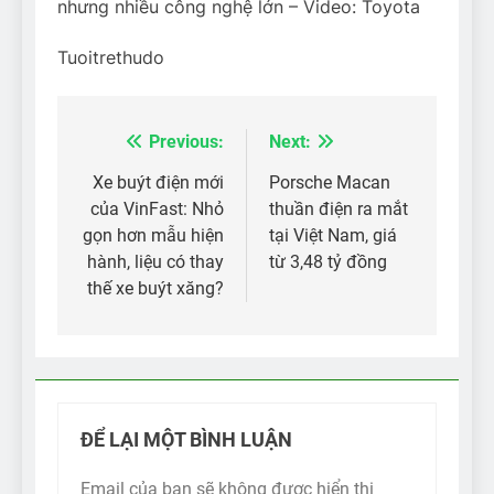
nhưng nhiều công nghệ lớn – Video: Toyota
Tuoitrethudo
Previous:
Next:
Điều
hướng
Xe buýt điện mới
Porsche Macan
của VinFast: Nhỏ
thuần điện ra mắt
bài
gọn hơn mẫu hiện
tại Việt Nam, giá
viết
hành, liệu có thay
từ 3,48 tỷ đồng
thế xe buýt xăng?
ĐỂ LẠI MỘT BÌNH LUẬN
Email của bạn sẽ không được hiển thị