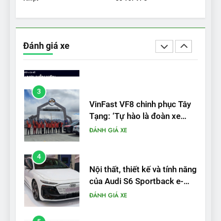
2
‘Wuling Bingo ồn, không có
trạm sạc, nhưng vẫn bán
Đánh giá xe
được nếu biết cách’
ĐÁNH GIÁ XE
3
VinFast VF8 chinh phục Tây
Tạng: ‘Tự hào là đoàn xe
điện Việt Nam đầu tiên lăn
ĐÁNH GIÁ XE
bánh tại Trung Quốc’
4
Nội thất, thiết kế và tính năng
của Audi S6 Sportback e-
tron
ĐÁNH GIÁ XE
5