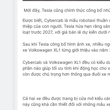
Mới đây, Tesla cũng chính thức công bố nh
Được biết, Cybercab là mẫu robotaxi thuần 
thiệp của con người. Tesla hứa hẹn rằng sả
loạt trước 2027, với giá bán lẻ dự kiến dướ
Sau khi Tesla công bố hình ảnh xe, nhiều ng
xe Volkswagen XL1 từng giới thiệu vào năm 
Cybercab và Volkswagen XL1 đều có kiểu dán
phần nào giúp tối ưu tính khí động học cho 
còn được chú trọng hơn thông qua đuôi xe m
Cả hai xe đều được trang bị cửa mở kiểu c
này cũng khá cần thiết đối với những mẫu x