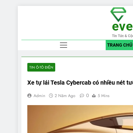
Skip
to
ev
content
Tin Tức & Cộ
TRANG CHỦ
TIN Ô-TÔ ĐIỆN
Xe tự lái Tesla Cybercab có nhiều nét 
0
Admin
2 Năm Ago
5 Mins