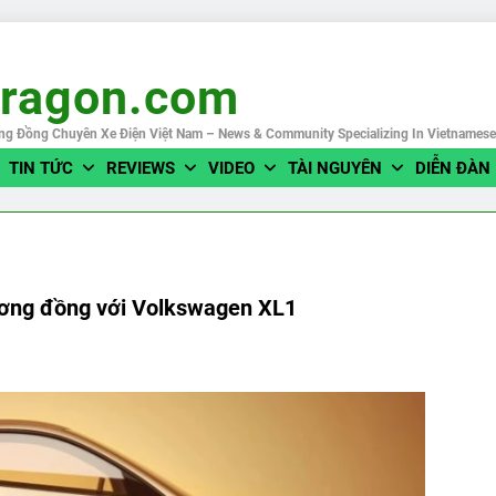
eragon.com
ng Đồng Chuyên Xe Điện Việt Nam – News & Community Specializing In Vietnames
TIN TỨC
REVIEWS
VIDEO
TÀI NGUYÊN
DIỄN ĐÀN
tương đồng với Volkswagen XL1