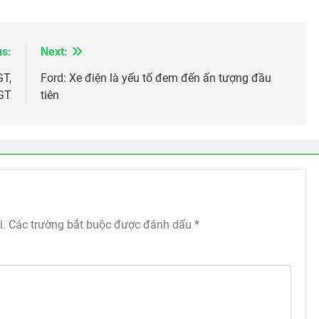
us:
Next:
GT,
Ford: Xe điện là yếu tố đem đến ấn tượng đầu
 GT
tiên
i.
Các trường bắt buộc được đánh dấu
*