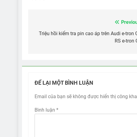
Previo
Điều
hướng
Triệu hồi kiểm tra pin cao áp trên Audi e-tron 
RS e-tron
bài
viết
ĐỂ LẠI MỘT BÌNH LUẬN
Email của bạn sẽ không được hiển thị công kha
Bình luận
*