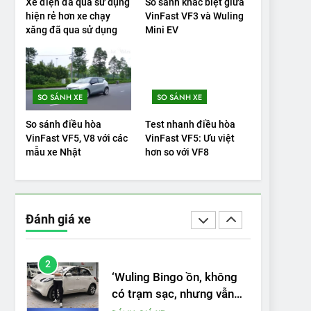
Xe điện đã qua sử dụng
So sánh khác biệt giữa
hiện rẻ hơn xe chạy
VinFast VF3 và Wuling
19
xăng đã qua sử dụng
Mini EV
VinFast VF9 có gì để cạnh
tranh với các xe xăng
cùng tầm giá?
ĐÁNH GIÁ XE
SO SÁNH XE
SO SÁNH XE
20
Đánh giá: Người đam mê
So sánh điều hòa
Test nhanh điều hòa
xe điện Hyundai Ioniq 5 N
VinFast VF5, V8 với các
VinFast VF5: Ưu việt
2025 cho thấy đáng để
mẫu xe Nhật
hơn so với VF8
ĐÁNH GIÁ XE
chờ đợi
1
Xe tốt nhất để mua năm
2025: Green Car Reports
Đánh giá xe
nêu tên 5 người vào
ĐÁNH GIÁ XE
chung kết – Mỹ
2
‘Wuling Bingo ồn, không
có trạm sạc, nhưng vẫn
bán được nếu biết cách’