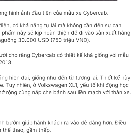
ững hình ảnh đầu tiên của mẫu xe Cybercab.
điện, có khả năng tự lái mà không cần đến sự can
n phẩm này sẽ kịp hoàn thiện để đi vào sản xuất hàng
i ngưỡng 30.000 USD (750 triệu VNĐ).
ười cho rằng Cybercab có thiết kế khá giống với mẫu
2013.
g hiện đại, giống như đến từ tương lai. Thiết kế này
xe. Tuy nhiên, ở Volkswagen XL1, yếu tố khí động học
ở rộng cùng nắp che bánh sau liền mạch với thân xe.
ánh bướm giúp hành khách ra vào dễ dàng hơn. Điều
e thể thao, gầm thấp.