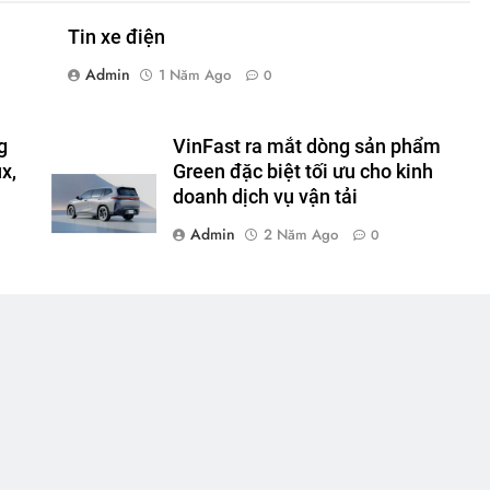
Tin xe điện
Admin
1 Năm Ago
0
g
VinFast ra mắt dòng sản phẩm
x,
Green đặc biệt tối ưu cho kinh
doanh dịch vụ vận tải
Admin
2 Năm Ago
0