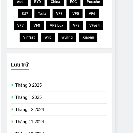
Audi
BYD
China
EQC
Porsche
SU7
Tesla
VF3
VF5
VF6
VF7
VF8
VF8 Lux
VF9
VFe34
Vinfast
Wild
Wuling
Xiaomi
Lưu trữ
Tháng 3 2025
Tháng 1 2025
Tháng 12 2024
Tháng 11 2024