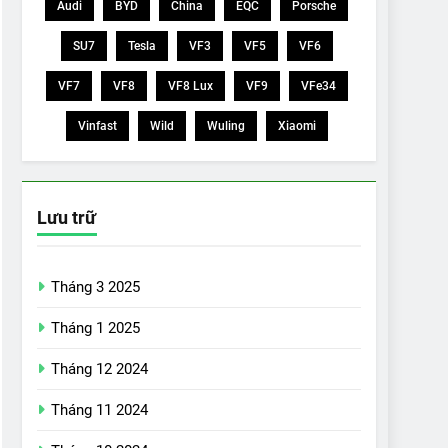
Audi
BYD
China
EQC
Porsche
SU7
Tesla
VF3
VF5
VF6
VF7
VF8
VF8 Lux
VF9
VFe34
Vinfast
Wild
Wuling
Xiaomi
Lưu trữ
Tháng 3 2025
Tháng 1 2025
Tháng 12 2024
Tháng 11 2024