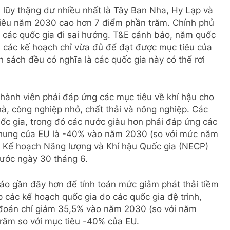
h lũy thặng dư nhiều nhất là Tây Ban Nha, Hy Lạp và
tiêu năm 2030 cao hơn 7 điểm phần trăm. Chính phủ
 các quốc gia đi sai hướng. T&E cảnh báo, năm quốc
h các kế hoạch chỉ vừa đủ để đạt được mục tiêu của
 sách đều có nghĩa là các quốc gia này có thể rơi
thành viên phải đáp ứng các mục tiêu về khí hậu cho
hà, công nghiệp nhỏ, chất thải và nông nghiệp. Các
ốc gia, trong đó các nước giàu hơn phải đáp ứng các
 chung của EU là -40% vào năm 2030 (so với mức năm
ộp Kế hoạch Năng lượng và Khí hậu Quốc gia (NECP)
rước ngày 30 tháng 6.
áo gần đây hơn để tính toán mức giảm phát thải tiềm
p các kế hoạch quốc gia do các quốc gia đệ trình,
ự đoán chỉ giảm 35,5% vào năm 2030 (so với năm
răm so với mục tiêu -40% của EU.