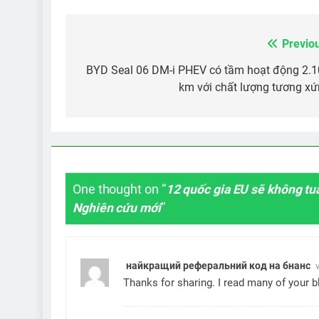
Previo
Điều
hướng
BYD Seal 06 DM-i PHEV có tầm hoạt động 2.
km với chất lượng tương x
bài
viết
One thought on “
12 quốc gia EU sẽ không tu
Nghiên cứu mới
”
найкращий реферальний код на бнанс
v
Thanks for sharing. I read many of your b