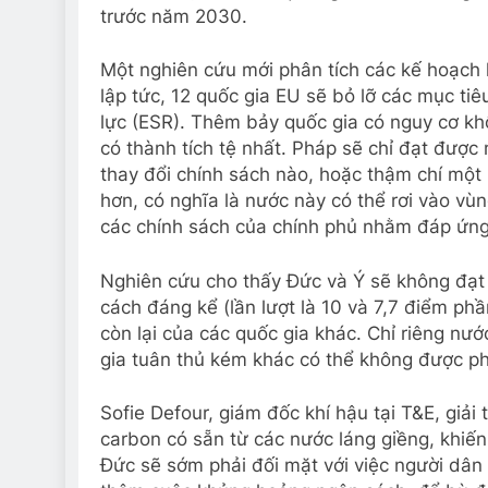
trước năm 2030.
Một nghiên cứu mới phân tích các kế hoạch
lập tức, 12 quốc gia EU sẽ bỏ lỡ các mục tiê
lực (ESR). Thêm bảy quốc gia có nguy cơ khô
có thành tích tệ nhất. Pháp sẽ chỉ đạt được 
thay đổi chính sách nào, hoặc thậm chí một
hơn, có nghĩa là nước này có thể rơi vào vùn
các chính sách của chính phủ nhằm đáp ứn
Nghiên cứu cho thấy Đức và Ý sẽ không đạt 
cách đáng kể (lần lượt là 10 và 7,7 điểm phầ
còn lại của các quốc gia khác. Chỉ riêng nướ
gia tuân thủ kém khác có thể không được phé
Sofie Defour, giám đốc khí hậu tại T&E, giải 
carbon có sẵn từ các nước láng giềng, khiến
Đức sẽ sớm phải đối mặt với việc người dân