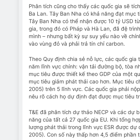
Phân tích cũng cho thấy các quốc gia sẽ tíc
Ba Lan. Tây Ban Nha có khả năng đạt mục 
Tây Ban Nha có thể nhận được 10 tỷ USD từ
gia, trong đó có Pháp và Hà Lan, đã đệ trìn
mình – nhưng bất kỳ sự suy yếu nào về chính
vào vùng đỏ và phải trả tín chỉ carbon.
Theo Quy định chia sẻ nỗ lực, các quốc gia 
năm lĩnh vực chính: vận tải đường bộ, tòa n
mục tiêu được thiết kế theo GDP của một qu
mục tiêu giảm phát thải cao hơn. Mục tiêu
2005) trên 5 lĩnh vực. Các quốc gia phải n
nêu rõ cách họ dự định đạt được mục tiêu t
T&E đã phân tích dự thảo NECP và các dự b
năng của tất cả 27 quốc gia EU. Khi tổng hợ
lượng phát thải trong lĩnh vực ESR được d
2005). Con số này thấp hơn 4,5 điểm phần t