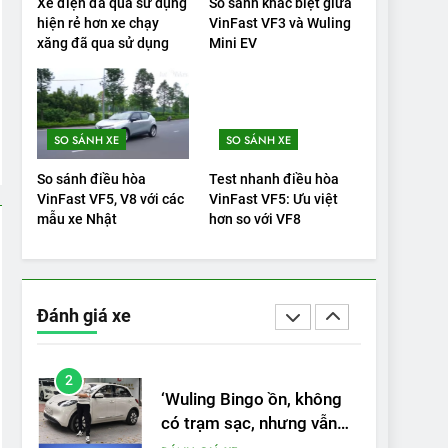
Xe điện đã qua sử dụng
So sánh khác biệt giữa
19
VinFast VF9 có gì để cạnh
hiện rẻ hơn xe chạy
VinFast VF3 và Wuling
xăng đã qua sử dụng
Mini EV
tranh với các xe xăng
cùng tầm giá?
ĐÁNH GIÁ XE
20
Đánh giá: Người đam mê
SO SÁNH XE
SO SÁNH XE
xe điện Hyundai Ioniq 5 N
So sánh điều hòa
Test nhanh điều hòa
2025 cho thấy đáng để
ĐÁNH GIÁ XE
VinFast VF5, V8 với các
VinFast VF5: Ưu việt
chờ đợi
mẫu xe Nhật
hơn so với VF8
1
Xe tốt nhất để mua năm
2025: Green Car Reports
nêu tên 5 người vào
ĐÁNH GIÁ XE
Đánh giá xe
chung kết – Mỹ
2
‘Wuling Bingo ồn, không
có trạm sạc, nhưng vẫn
bán được nếu biết cách’
ĐÁNH GIÁ XE