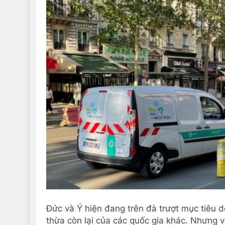
Đức và Ý hiện đang trên đà trượt mục tiêu 
thừa còn lại của các quốc gia khác. Nhưng v