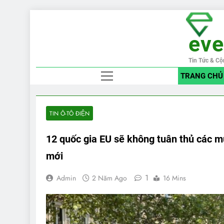
Skip
to
ev
content
Tin Tức & Cộ
TRANG CHỦ
TIN Ô-TÔ ĐIỆN
12 quốc gia EU sẽ không tuân thủ các m
mới
1
Admin
2 Năm Ago
16 Mins