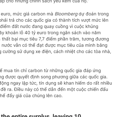
ắp cho những chính sách yếu kém của họ.”
9 euro, mức giá carbon mà
Bloomberg
dự đoán trong
hải trả cho các quốc gia có thành tích vượt mức lên
ời điểm đất nước đang quay cuồng vì cuộc khủng
ầy khoản lỗ 40 tỷ euro trong ngân sách vào năm
à thất bại mục tiêu 7,7 điểm phần trăm, tương đương
i nước vẫn có thể đạt được mục tiêu của mình bằng
 cường sử dụng xe điện, cách nhiệt cho các tòa nhà,
ể mua tín chỉ carbon từ những quốc gia đáp ứng
ng được quyết định song phương giữa các quốc gia.
ng ngay lập tức, tín dụng sẽ khan hiếm do rất nhiều
 đề ra. Điều này có thể dẫn đến một cuộc chiến đấu
hể đẩy giá của chúng lên cao.