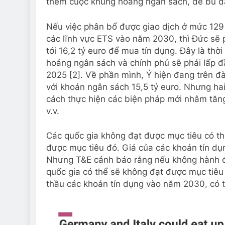
thêm cuộc khủng hoảng ngân sách, để bù đ
Nếu việc phân bổ được giao dịch ở mức 12
các lĩnh vực ETS vào năm 2030, thì Đức sẽ p
tới 16,2 tỷ euro để mua tín dụng. Đây là th
hoảng ngân sách và chính phủ sẽ phải lấp đ
2025 [2]. Về phần mình, Ý hiện đang trên đ
với khoản ngân sách 15,5 tỷ euro. Nhưng ha
cách thực hiện các biện pháp mới nhằm tăng
v.v.
Các quốc gia không đạt được mục tiêu có th
được mục tiêu đó. Giá của các khoản tín dụ
Nhưng T&E cảnh báo rằng nếu không hành độ
quốc gia có thể sẽ không đạt được mục tiêu
thầu các khoản tín dụng vào năm 2030, có t