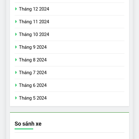
Tháng 12 2024
Tháng 11 2024
Tháng 10 2024
Tháng 9 2024
17
Đánh giá nhanh Vinfast VF5
Tháng 8 2024
vừa ra mắt tại Việt Nam – có
Tháng 7 2024
gì đấu với đối thủ?
ĐÁNH GIÁ XE
Tháng 6 2024
18
Tháng 5 2024
Những trải nghiệm đỉnh cao
chỉ có trên VinFast VF8
ĐÁNH GIÁ XE
So sánh xe
19