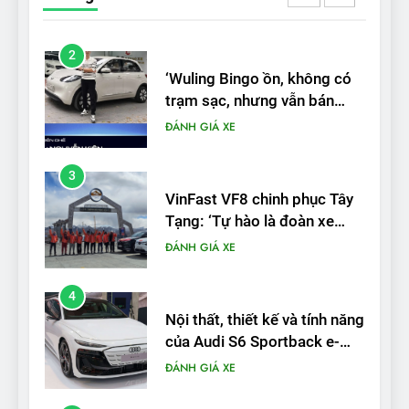
được nếu biết cách’
ĐÁNH GIÁ XE
3
VinFast VF8 chinh phục Tây
Tạng: ‘Tự hào là đoàn xe
điện Việt Nam đầu tiên lăn
ĐÁNH GIÁ XE
bánh tại Trung Quốc’
4
Nội thất, thiết kế và tính năng
của Audi S6 Sportback e-
tron
ĐÁNH GIÁ XE
5
VinFast VF8 đạt 4 sao trong
thử nghiệm an toàn NHTSA
tại Mỹ
ĐÁNH GIÁ XE