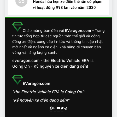
05
Honda hứa hẹn xe điện thể rắn có phạm
vi hoạt động 998 km vào năm 2030
13
Chuyên gia tiết lộ bài test
khắc nghiệt và điểm tuyệt
đối về an toàn trên VinFast
ĐÁNH GIÁ XE
Chào mừng bạn đến với
EVeragon.com
- Trang
VF8
tin tức tổng hợp từ các nguồn trên thế giới và cộng
đồng xe điện, cung cấp tin tức và thông tin cập nhật
14
mới nhất về ngành xe điện, khả năng di chuyển bền
VinFast VF7 đang bỏ xa
vững và năng lượng xanh.
nhóm SUV hạng C chạy xăng
everagon.com - the Electric Vehicle ERA is
như thế nào?
ĐÁNH GIÁ XE
Going On - Kỷ nguyên xe điện đang đến!
15
Chủ xe điện kể chuyện về
EVeragon.com
‘cảnh vệ’ ADAS, ‘trợ lý’ ViVi
"the Electric Vehicle ERA is Going On!"
trên ngàn dặm đường
CÔNG NGHỆ AI, TỰ LÁI, ADAS,
ROBOTAXI
"Kỷ nguyên xe điện đang đến!"
ĐÁNH GIÁ XE
Facebook
Mail
Youtube
Twitter
Reddit
16