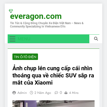
Skip
to
everagon.com
content
Tin Tức & Cộng Đồng Chuyên Xe Điện Việt Nam – News &
Community Specializing In Vietnamese EVs
MENU
TIN Ô-TÔ ĐIỆN
Ảnh chụp lén cung cấp cái nhìn
thoáng qua về chiếc SUV sắp ra
mắt của Xiaomi
0
Admin
2 Năm Ago
4 Mins