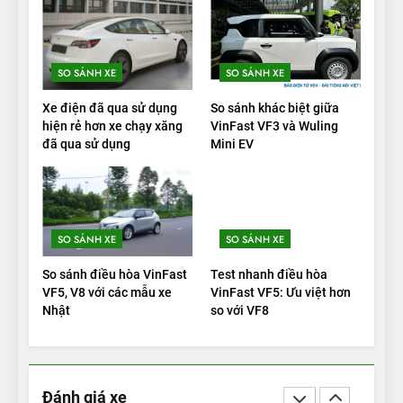
VinFast VF9 có gì để cạnh
tranh với các xe xăng cùng
tầm giá?
ĐÁNH GIÁ XE
SO SÁNH XE
SO SÁNH XE
20
Xe điện đã qua sử dụng
So sánh khác biệt giữa
Đánh giá: Người đam mê xe
hiện rẻ hơn xe chạy xăng
VinFast VF3 và Wuling
đã qua sử dụng
Mini EV
điện Hyundai Ioniq 5 N 2025
cho thấy đáng để chờ đợi
ĐÁNH GIÁ XE
1
SO SÁNH XE
SO SÁNH XE
Xe tốt nhất để mua năm
2025: Green Car Reports
So sánh điều hòa VinFast
Test nhanh điều hòa
nêu tên 5 người vào chung
ĐÁNH GIÁ XE
VF5, V8 với các mẫu xe
VinFast VF5: Ưu việt hơn
kết – Mỹ
Nhật
so với VF8
2
‘Wuling Bingo ồn, không có
trạm sạc, nhưng vẫn bán
Đánh giá xe