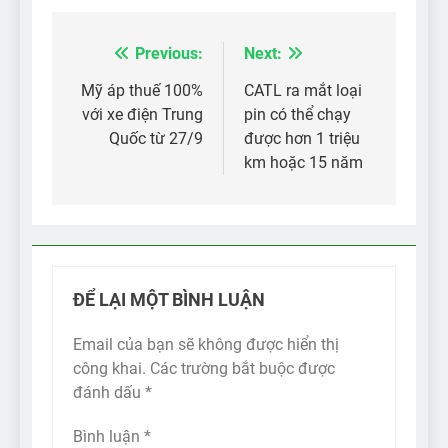
Previous:
Next:
Điều
hướng
Mỹ áp thuế 100%
CATL ra mắt loại
với xe điện Trung
pin có thể chạy
bài
Quốc từ 27/9
được hơn 1 triệu
viết
km hoặc 15 năm
ĐỂ LẠI MỘT BÌNH LUẬN
Email của bạn sẽ không được hiển thị
công khai.
Các trường bắt buộc được
đánh dấu
*
Bình luận
*