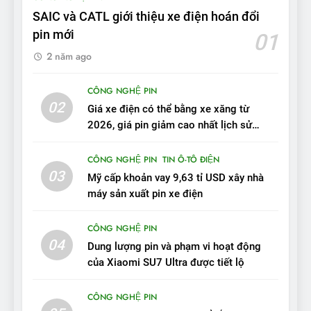
tầm hoạt động 2.100 km với
SAIC và CATL giới thiệu xe điện hoán đổi
chất lượng tương xứng
ĐÁNH GIÁ XE
pin mới
01
2 năm ago
10
Sau 3 tháng nhận xe, chủ xe
CÔNG NGHỆ PIN
VinFast VF 7 tấm tắc: “Hơn
02
Giá xe điện có thể bằng xe xăng từ
hẳn xe xăng”
ĐÁNH GIÁ XE
2026, giá pin giảm cao nhất lịch sử
trong năm qua
11
CÔNG NGHỆ PIN
TIN Ô-TÔ ĐIỆN
Người dùng nhận xét về
03
Mỹ cấp khoản vay 9,63 tỉ USD xây nhà
VinFast VF7: Độ hoàn thiện
máy sản xuất pin xe điện
tốt, lái hay nhất tầm giá 1 tỷ
ĐÁNH GIÁ XE
đồng
CÔNG NGHỆ PIN
04
12
Dung lượng pin và phạm vi hoạt động
VinFast VF7 – Mẫu xe cá
của Xiaomi SU7 Ultra được tiết lộ
tính, ‘tốt gỗ tốt cả nước sơn’
CÔNG NGHỆ PIN
ĐÁNH GIÁ XE