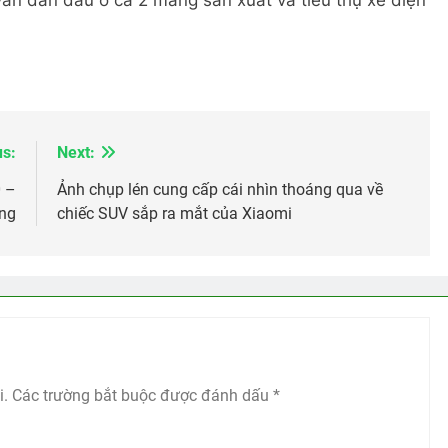
us:
Next:
0 –
Ảnh chụp lén cung cấp cái nhìn thoáng qua về
ồng
chiếc SUV sắp ra mắt của Xiaomi
i.
Các trường bắt buộc được đánh dấu
*