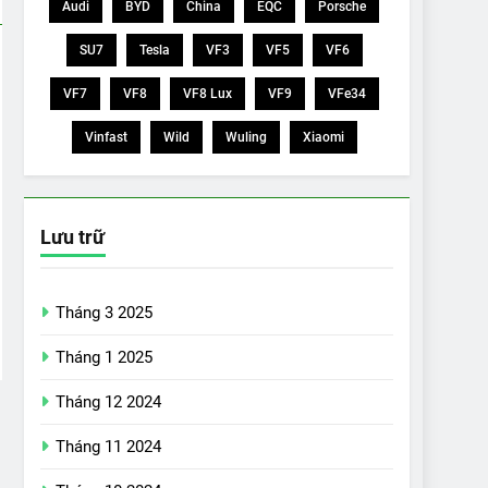
Audi
BYD
China
EQC
Porsche
SU7
Tesla
VF3
VF5
VF6
VF7
VF8
VF8 Lux
VF9
VFe34
Vinfast
Wild
Wuling
Xiaomi
Lưu trữ
Tháng 3 2025
Tháng 1 2025
Tháng 12 2024
Tháng 11 2024