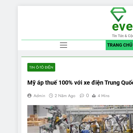
Skip
to
ev
content
Tin Tức & Cộ
TRANG CHỦ
TIN Ô-TÔ ĐIỆN
Mỹ áp thuế 100% với xe điện Trung Quố
0
Admin
2 Năm Ago
4 Mins