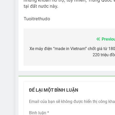
tại đất nước này.
Tuoitrethudo
Previo
Điều
hướng
Xe máy điện “made in Vietnam” chốt giá từ 18
220 triệu đ
bài
viết
ĐỂ LẠI MỘT BÌNH LUẬN
Email của bạn sẽ không được hiển thị công kha
Bình luận
*