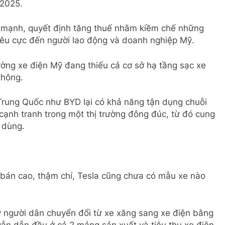
/2025.
 mạnh, quyết định tăng thuế nhằm kiềm chế những
iêu cực đến người lao động và doanh nghiệp Mỹ.
ường xe điện Mỹ đang thiếu cả cơ sở hạ tầng sạc xe
thông.
 Trung Quốc như BYD lại có khả năng tận dụng chuỗi
 cạnh tranh trong một thị trường đông đúc, từ đó cung
 dùng.
 bán cao, thậm chí, Tesla cũng chưa có mẫu xe nào
 người dân chuyển đổi từ xe xăng sang xe điện bằng
vẫn dẫn đầu ở cả 2 mảng sản xuất và tiêu thụ xe điện