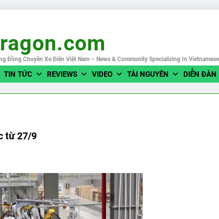
eragon.com
ng Đồng Chuyên Xe Điện Việt Nam – News & Community Specializing In Vietnames
TIN TỨC
REVIEWS
VIDEO
TÀI NGUYÊN
DIỄN ĐÀN
c từ 27/9