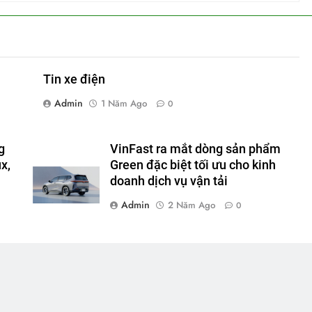
Tin xe điện
Admin
1 Năm Ago
0
g
VinFast ra mắt dòng sản phẩm
x,
Green đặc biệt tối ưu cho kinh
doanh dịch vụ vận tải
Admin
2 Năm Ago
0