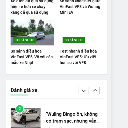
Xe điện đã qua sử dụng
So sánh khác biệt giữa
hiện rẻ hơn xe chạy
VinFast VF3 và Wuling
19
xăng đã qua sử dụng
Mini EV
VinFast VF9 có gì để cạnh
tranh với các xe xăng
cùng tầm giá?
ĐÁNH GIÁ XE
SO SÁNH XE
SO SÁNH XE
20
Đánh giá: Người đam mê
So sánh điều hòa
Test nhanh điều hòa
xe điện Hyundai Ioniq 5 N
VinFast VF5, V8 với các
VinFast VF5: Ưu việt
2025 cho thấy đáng để
ĐÁNH GIÁ XE
mẫu xe Nhật
hơn so với VF8
chờ đợi
1
Xe tốt nhất để mua năm
2025: Green Car Reports
Đánh giá xe
nêu tên 5 người vào
ĐÁNH GIÁ XE
chung kết – Mỹ
2
‘Wuling Bingo ồn, không
có trạm sạc, nhưng vẫn
bán được nếu biết cách’
ĐÁNH GIÁ XE