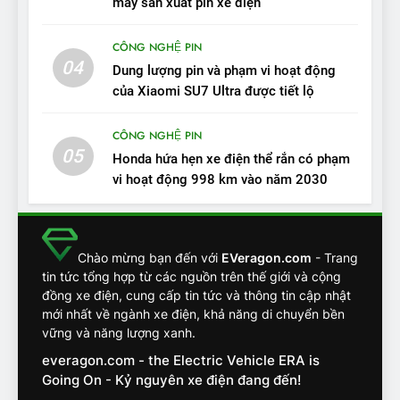
Người dùng nhận xét về
máy sản xuất pin xe điện
VinFast VF7: Độ hoàn thiện
tốt, lái hay nhất tầm giá 1 tỷ
CÔNG NGHỆ PIN
ĐÁNH GIÁ XE
đồng
04
Dung lượng pin và phạm vi hoạt động
của Xiaomi SU7 Ultra được tiết lộ
12
VinFast VF7 – Mẫu xe cá
CÔNG NGHỆ PIN
tính, ‘tốt gỗ tốt cả nước sơn’
05
Honda hứa hẹn xe điện thể rắn có phạm
ĐÁNH GIÁ XE
vi hoạt động 998 km vào năm 2030
13
Chuyên gia tiết lộ bài test
khắc nghiệt và điểm tuyệt
Chào mừng bạn đến với
EVeragon.com
- Trang
tin tức tổng hợp từ các nguồn trên thế giới và cộng
đối về an toàn trên VinFast
ĐÁNH GIÁ XE
đồng xe điện, cung cấp tin tức và thông tin cập nhật
VF8
mới nhất về ngành xe điện, khả năng di chuyển bền
14
vững và năng lượng xanh.
VinFast VF7 đang bỏ xa
everagon.com - the Electric Vehicle ERA is
nhóm SUV hạng C chạy xăng
Going On - Kỷ nguyên xe điện đang đến!
như thế nào?