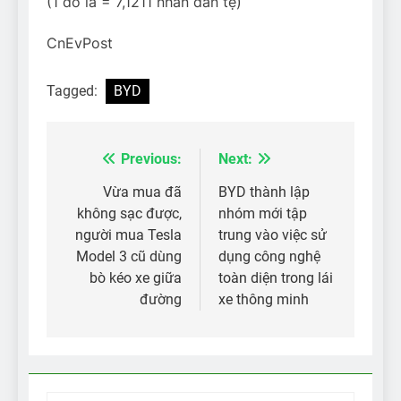
(1 đô la = 7,1211 nhân dân tệ)
CnEvPost
Tagged:
BYD
Previous:
Next:
Điều
hướng
Vừa mua đã
BYD thành lập
không sạc được,
nhóm mới tập
bài
người mua Tesla
trung vào việc sử
viết
Model 3 cũ dùng
dụng công nghệ
bò kéo xe giữa
toàn diện trong lái
đường
xe thông minh