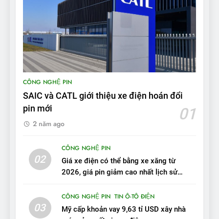
8
Bài kiểm tra của Mỹ về đối
thủ Tesla Model 3 của BYD:
‘Nó sang trọng hơn nhiều’
ĐÁNH GIÁ XE
9
CÔNG NGHỆ PIN
BYD Seal 06 DM-i PHEV có
SAIC và CATL giới thiệu xe điện hoán đổi
tầm hoạt động 2.100 km với
pin mới
01
chất lượng tương xứng
ĐÁNH GIÁ XE
2 năm ago
10
CÔNG NGHỆ PIN
Sau 3 tháng nhận xe, chủ xe
02
Giá xe điện có thể bằng xe xăng từ
VinFast VF 7 tấm tắc: “Hơn
2026, giá pin giảm cao nhất lịch sử
hẳn xe xăng”
ĐÁNH GIÁ XE
trong năm qua
CÔNG NGHỆ PIN
TIN Ô-TÔ ĐIỆN
03
11
Mỹ cấp khoản vay 9,63 tỉ USD xây nhà