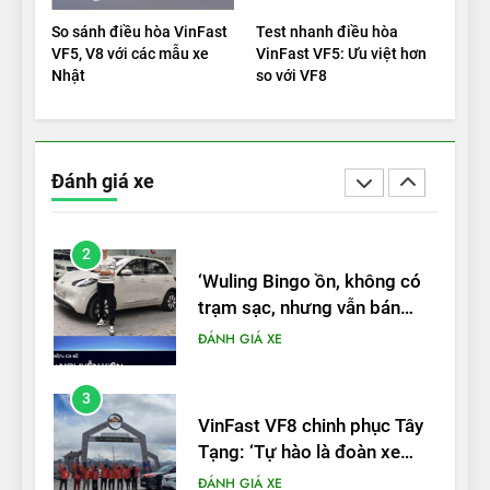
Xe tốt nhất để mua năm
So sánh điều hòa VinFast
Test nhanh điều hòa
2025: Green Car Reports
VF5, V8 với các mẫu xe
VinFast VF5: Ưu việt hơn
Nhật
so với VF8
nêu tên 5 người vào chung
ĐÁNH GIÁ XE
kết – Mỹ
2
‘Wuling Bingo ồn, không có
Đánh giá xe
trạm sạc, nhưng vẫn bán
được nếu biết cách’
ĐÁNH GIÁ XE
3
VinFast VF8 chinh phục Tây
Tạng: ‘Tự hào là đoàn xe
điện Việt Nam đầu tiên lăn
ĐÁNH GIÁ XE
bánh tại Trung Quốc’
4
Nội thất, thiết kế và tính năng
của Audi S6 Sportback e-