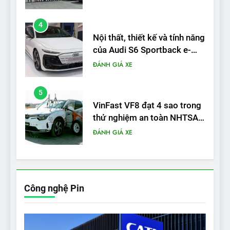
tron
ĐÁNH GIÁ XE
5
VinFast VF8 đạt 4 sao trong
thử nghiệm an toàn NHTSA
tại Mỹ
ĐÁNH GIÁ XE
6
Hệ thống treo đa điểm –
trang bị “đáng từng xu” trên
VinFast VF 6
ĐÁNH GIÁ XE
7
Công nghệ Pin
Lái thử VF6: Khách hàng
phấn khích, muốn đổi ngay
từ xe xăng sang xe điện
ĐÁNH GIÁ XE