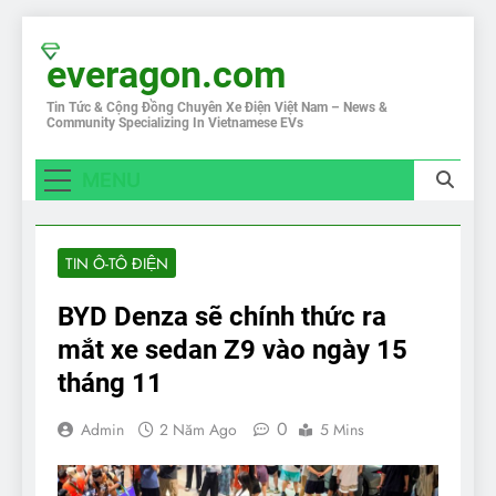
Skip
to
everagon.com
content
Tin Tức & Cộng Đồng Chuyên Xe Điện Việt Nam – News &
Community Specializing In Vietnamese EVs
MENU
TIN Ô-TÔ ĐIỆN
BYD Denza sẽ chính thức ra
mắt xe sedan Z9 vào ngày 15
tháng 11
0
Admin
2 Năm Ago
5 Mins