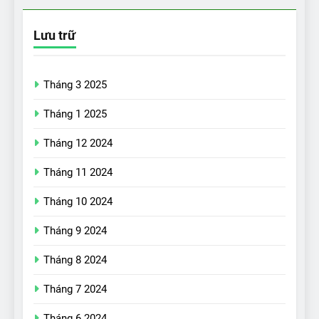
Lưu trữ
Tháng 3 2025
Tháng 1 2025
Tháng 12 2024
Tháng 11 2024
Tháng 10 2024
Tháng 9 2024
Tháng 8 2024
17
Đánh giá nhanh Vinfast VF5
Tháng 7 2024
vừa ra mắt tại Việt Nam – có
gì đấu với đối thủ?
ĐÁNH GIÁ XE
Tháng 6 2024