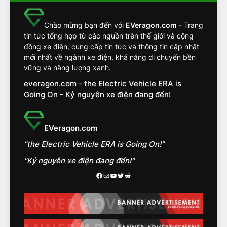
khắc nghiệt và điểm tuyệt
đối về an toàn trên VinFast
ĐÁNH GIÁ XE
Chào mừng bạn đến với
EVeragon.com
- Trang
VF8
tin tức tổng hợp từ các nguồn trên thế giới và cộng
đồng xe điện, cung cấp tin tức và thông tin cập nhật
14
mới nhất về ngành xe điện, khả năng di chuyển bền
VinFast VF7 đang bỏ xa
vững và năng lượng xanh.
nhóm SUV hạng C chạy xăng
everagon.com - the Electric Vehicle ERA is
như thế nào?
ĐÁNH GIÁ XE
Going On - Kỷ nguyên xe điện đang đến!
15
Chủ xe điện kể chuyện về
EVeragon.com
‘cảnh vệ’ ADAS, ‘trợ lý’ ViVi
"the Electric Vehicle ERA is Going On!"
trên ngàn dặm đường
CÔNG NGHỆ AI, TỰ LÁI, ADAS,
ROBOTAXI
"Kỷ nguyên xe điện đang đến!"
ĐÁNH GIÁ XE
Facebook
Mail
Youtube
Twitter
Reddit
16
Chọn VinFast VF8 hay Santa
Fe, Fortuner ?
ĐÁNH GIÁ XE