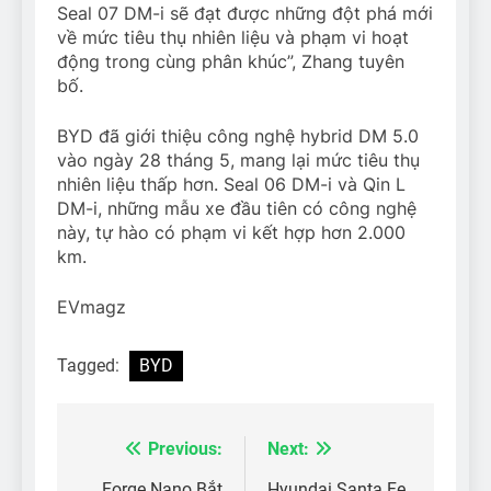
Seal 07 DM-i sẽ đạt được những đột phá mới
về mức tiêu thụ nhiên liệu và phạm vi hoạt
động trong cùng phân khúc”, Zhang tuyên
bố.
BYD đã giới thiệu công nghệ hybrid DM 5.0
vào ngày 28 tháng 5, mang lại mức tiêu thụ
nhiên liệu thấp hơn. Seal 06 DM-i và Qin L
DM-i, những mẫu xe đầu tiên có công nghệ
này, tự hào có phạm vi kết hợp hơn 2.000
km.
EVmagz
Tagged:
BYD
Previous:
Next:
Điều
Forge Nano Bắt
Hyundai Santa Fe