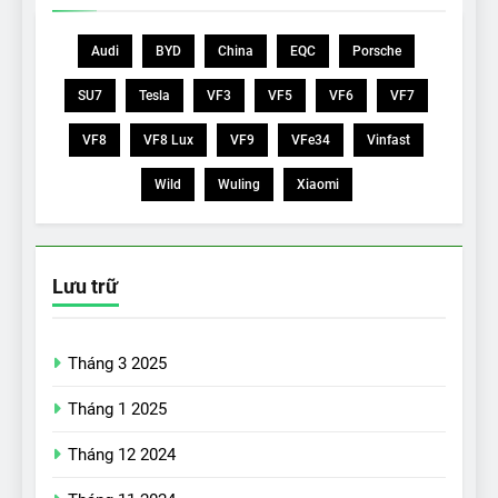
Audi
BYD
China
EQC
Porsche
SU7
Tesla
VF3
VF5
VF6
VF7
VF8
VF8 Lux
VF9
VFe34
Vinfast
Wild
Wuling
Xiaomi
Lưu trữ
Tháng 3 2025
Tháng 1 2025
Tháng 12 2024