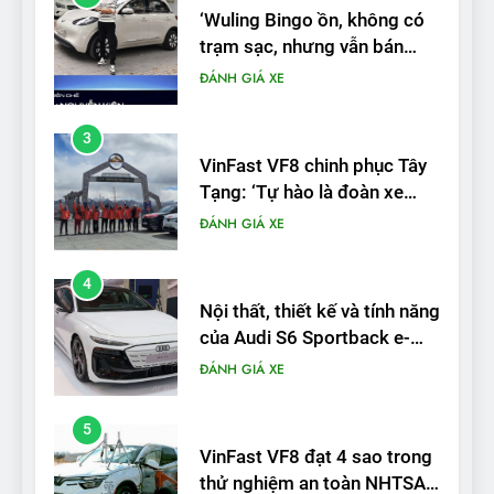
VinFast VF8 chinh phục Tây
Tạng: ‘Tự hào là đoàn xe
điện Việt Nam đầu tiên lăn
ĐÁNH GIÁ XE
bánh tại Trung Quốc’
4
Nội thất, thiết kế và tính năng
của Audi S6 Sportback e-
tron
ĐÁNH GIÁ XE
5
VinFast VF8 đạt 4 sao trong
thử nghiệm an toàn NHTSA
tại Mỹ
ĐÁNH GIÁ XE
6
Hệ thống treo đa điểm –
trang bị “đáng từng xu” trên