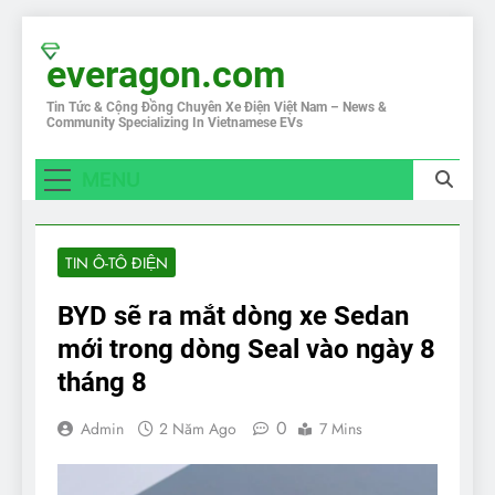
Skip
to
everagon.com
content
Tin Tức & Cộng Đồng Chuyên Xe Điện Việt Nam – News &
Community Specializing In Vietnamese EVs
MENU
TIN Ô-TÔ ĐIỆN
BYD sẽ ra mắt dòng xe Sedan
mới trong dòng Seal vào ngày 8
tháng 8
0
Admin
2 Năm Ago
7 Mins