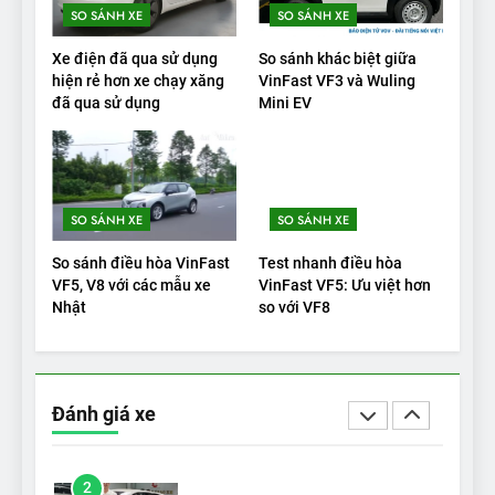
SO SÁNH XE
SO SÁNH XE
20
Xe điện đã qua sử dụng
So sánh khác biệt giữa
Đánh giá: Người đam mê xe
hiện rẻ hơn xe chạy xăng
VinFast VF3 và Wuling
đã qua sử dụng
Mini EV
điện Hyundai Ioniq 5 N 2025
cho thấy đáng để chờ đợi
ĐÁNH GIÁ XE
1
SO SÁNH XE
SO SÁNH XE
Xe tốt nhất để mua năm
2025: Green Car Reports
So sánh điều hòa VinFast
Test nhanh điều hòa
nêu tên 5 người vào chung
ĐÁNH GIÁ XE
VF5, V8 với các mẫu xe
VinFast VF5: Ưu việt hơn
kết – Mỹ
Nhật
so với VF8
2
‘Wuling Bingo ồn, không có
trạm sạc, nhưng vẫn bán
Đánh giá xe
được nếu biết cách’
ĐÁNH GIÁ XE
3