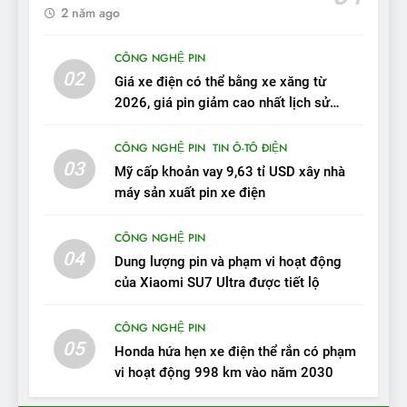
2 năm ago
10
Sau 3 tháng nhận xe, chủ xe
CÔNG NGHỆ PIN
VinFast VF 7 tấm tắc: “Hơn
02
Giá xe điện có thể bằng xe xăng từ
hẳn xe xăng”
ĐÁNH GIÁ XE
2026, giá pin giảm cao nhất lịch sử
trong năm qua
11
CÔNG NGHỆ PIN
TIN Ô-TÔ ĐIỆN
Người dùng nhận xét về
03
Mỹ cấp khoản vay 9,63 tỉ USD xây nhà
VinFast VF7: Độ hoàn thiện
máy sản xuất pin xe điện
tốt, lái hay nhất tầm giá 1 tỷ
ĐÁNH GIÁ XE
đồng
CÔNG NGHỆ PIN
04
12
Dung lượng pin và phạm vi hoạt động
VinFast VF7 – Mẫu xe cá
của Xiaomi SU7 Ultra được tiết lộ
tính, ‘tốt gỗ tốt cả nước sơn’
CÔNG NGHỆ PIN
ĐÁNH GIÁ XE
05
Honda hứa hẹn xe điện thể rắn có phạm
vi hoạt động 998 km vào năm 2030
13
Chuyên gia tiết lộ bài test