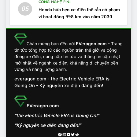
CÔNG NGHỆ PIN
tính, ‘tốt gỗ tốt cả nước sơn’
05
Honda hứa hẹn xe điện thể rắn có phạm
ĐÁNH GIÁ XE
vi hoạt động 998 km vào năm 2030
13
Chuyên gia tiết lộ bài test
Chào mừng bạn đến với
EVeragon.com
- Trang
khắc nghiệt và điểm tuyệt
tin tức tổng hợp từ các nguồn trên thế giới và cộng
đối về an toàn trên VinFast
ĐÁNH GIÁ XE
đồng xe điện, cung cấp tin tức và thông tin cập nhật
VF8
mới nhất về ngành xe điện, khả năng di chuyển bền
vững và năng lượng xanh.
14
VinFast VF7 đang bỏ xa
everagon.com - the Electric Vehicle ERA is
Going On - Kỷ nguyên xe điện đang đến!
nhóm SUV hạng C chạy xăng
như thế nào?
ĐÁNH GIÁ XE
EVeragon.com
15
Chủ xe điện kể chuyện về
"the Electric Vehicle ERA is Going On!"
‘cảnh vệ’ ADAS, ‘trợ lý’ ViVi
"Kỷ nguyên xe điện đang đến!"
trên ngàn dặm đường
CÔNG NGHỆ AI, TỰ LÁI, ADAS,
ROBOTAXI
Facebook
Mail
Youtube
Twitter
Reddit