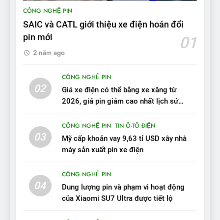
9
CÔNG NGHỆ PIN
BYD Seal 06 DM-i PHEV có
SAIC và CATL giới thiệu xe điện hoán đổi
tầm hoạt động 2.100 km với
pin mới
01
chất lượng tương xứng
ĐÁNH GIÁ XE
2 năm ago
10
CÔNG NGHỆ PIN
Sau 3 tháng nhận xe, chủ xe
02
Giá xe điện có thể bằng xe xăng từ
VinFast VF 7 tấm tắc: “Hơn
2026, giá pin giảm cao nhất lịch sử
hẳn xe xăng”
ĐÁNH GIÁ XE
trong năm qua
CÔNG NGHỆ PIN
TIN Ô-TÔ ĐIỆN
03
Mỹ cấp khoản vay 9,63 tỉ USD xây nhà
11
máy sản xuất pin xe điện
Người dùng nhận xét về
VinFast VF7: Độ hoàn thiện
CÔNG NGHỆ PIN
tốt, lái hay nhất tầm giá 1 tỷ
ĐÁNH GIÁ XE
04
đồng
Dung lượng pin và phạm vi hoạt động
của Xiaomi SU7 Ultra được tiết lộ
12
VinFast VF7 – Mẫu xe cá