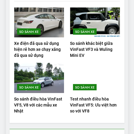
19
VinFast VF9 có gì để cạnh
tranh với các xe xăng cùng
SO SÁNH XE
SO SÁNH XE
tầm giá?
ĐÁNH GIÁ XE
Xe điện đã qua sử dụng
So sánh khác biệt giữa
hiện rẻ hơn xe chạy xăng
VinFast VF3 và Wuling
20
đã qua sử dụng
Mini EV
Đánh giá: Người đam mê xe
điện Hyundai Ioniq 5 N 2025
cho thấy đáng để chờ đợi
ĐÁNH GIÁ XE
SO SÁNH XE
SO SÁNH XE
1
Xe tốt nhất để mua năm
So sánh điều hòa VinFast
Test nhanh điều hòa
VF5, V8 với các mẫu xe
VinFast VF5: Ưu việt hơn
2025: Green Car Reports
Nhật
so với VF8
nêu tên 5 người vào chung
ĐÁNH GIÁ XE
kết – Mỹ
2