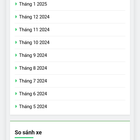
Tháng 1 2025
Tháng 12 2024
Tháng 11 2024
Tháng 10 2024
Tháng 9 2024
Tháng 8 2024
17
Đánh giá nhanh Vinfast VF5
Tháng 7 2024
vừa ra mắt tại Việt Nam – có
gì đấu với đối thủ?
Tháng 6 2024
ĐÁNH GIÁ XE
Tháng 5 2024
18
Những trải nghiệm đỉnh cao
chỉ có trên VinFast VF8
So sánh xe
ĐÁNH GIÁ XE