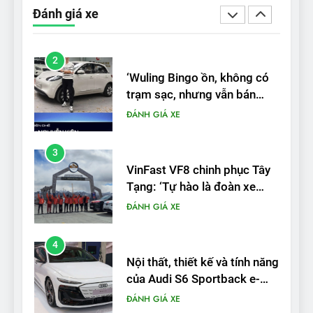
‘Wuling Bingo ồn, không có
Đánh giá xe
trạm sạc, nhưng vẫn bán
được nếu biết cách’
ĐÁNH GIÁ XE
3
VinFast VF8 chinh phục Tây
Tạng: ‘Tự hào là đoàn xe
điện Việt Nam đầu tiên lăn
ĐÁNH GIÁ XE
bánh tại Trung Quốc’
4
Nội thất, thiết kế và tính năng
của Audi S6 Sportback e-
tron
ĐÁNH GIÁ XE
5
VinFast VF8 đạt 4 sao trong
thử nghiệm an toàn NHTSA