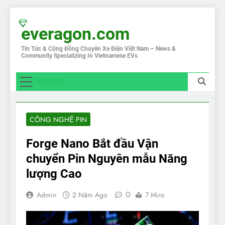
Skip
to
everagon.com
content
Tin Tức & Cộng Đồng Chuyên Xe Điện Việt Nam – News &
Community Specializing In Vietnamese EVs
MENU
CÔNG NGHỆ PIN
Forge Nano Bắt đầu Vận
chuyển Pin Nguyên mẫu Năng
lượng Cao
0
Admin
2 Năm Ago
7 Mins