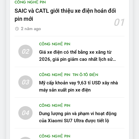
CÔNG NGHỆ PIN
tầm hoạt động 2.100 km với
SAIC và CATL giới thiệu xe điện hoán đổi
chất lượng tương xứng
ĐÁNH GIÁ XE
pin mới
01
2 năm ago
10
Sau 3 tháng nhận xe, chủ xe
CÔNG NGHỆ PIN
VinFast VF 7 tấm tắc: “Hơn
02
Giá xe điện có thể bằng xe xăng từ
hẳn xe xăng”
ĐÁNH GIÁ XE
2026, giá pin giảm cao nhất lịch sử
trong năm qua
11
CÔNG NGHỆ PIN
TIN Ô-TÔ ĐIỆN
Người dùng nhận xét về
03
Mỹ cấp khoản vay 9,63 tỉ USD xây nhà
VinFast VF7: Độ hoàn thiện
máy sản xuất pin xe điện
tốt, lái hay nhất tầm giá 1 tỷ
ĐÁNH GIÁ XE
đồng
CÔNG NGHỆ PIN
04
12
Dung lượng pin và phạm vi hoạt động
của Xiaomi SU7 Ultra được tiết lộ
VinFast VF7 – Mẫu xe cá
tính, ‘tốt gỗ tốt cả nước sơn’
CÔNG NGHỆ PIN
ĐÁNH GIÁ XE