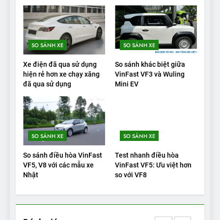
VinFast VF9 có gì để cạnh
tranh với các xe xăng cùng
tầm giá?
ĐÁNH GIÁ XE
SO SÁNH XE
SO SÁNH XE
20
Xe điện đã qua sử dụng
So sánh khác biệt giữa
Đánh giá: Người đam mê xe
hiện rẻ hơn xe chạy xăng
VinFast VF3 và Wuling
đã qua sử dụng
Mini EV
điện Hyundai Ioniq 5 N 2025
cho thấy đáng để chờ đợi
ĐÁNH GIÁ XE
1
SO SÁNH XE
SO SÁNH XE
Xe tốt nhất để mua năm
2025: Green Car Reports
So sánh điều hòa VinFast
Test nhanh điều hòa
nêu tên 5 người vào chung
ĐÁNH GIÁ XE
VF5, V8 với các mẫu xe
VinFast VF5: Ưu việt hơn
kết – Mỹ
Nhật
so với VF8
2
‘Wuling Bingo ồn, không có
trạm sạc, nhưng vẫn bán