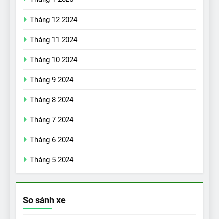
Tháng 12 2024
Tháng 11 2024
Tháng 10 2024
Tháng 9 2024
17
Đánh giá nhanh Vinfast VF5
Tháng 8 2024
vừa ra mắt tại Việt Nam – có
Tháng 7 2024
gì đấu với đối thủ?
ĐÁNH GIÁ XE
Tháng 6 2024
18
Tháng 5 2024
Những trải nghiệm đỉnh cao
chỉ có trên VinFast VF8
ĐÁNH GIÁ XE
So sánh xe
19