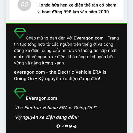
05
Honda hứa hẹn xe điện thể rắn có phạm
vi hoạt động 998 km vào năm 2030
13
Chuyên gia tiết lộ bài test
khắc nghiệt và điểm tuyệt
đối về an toàn trên VinFast
ĐÁNH GIÁ XE
Chào mừng bạn đến với
EVeragon.com
- Trang
VF8
tin tức tổng hợp từ các nguồn trên thế giới và cộng
đồng xe điện, cung cấp tin tức và thông tin cập nhật
14
mới nhất về ngành xe điện, khả năng di chuyển bền
VinFast VF7 đang bỏ xa
vững và năng lượng xanh.
nhóm SUV hạng C chạy xăng
everagon.com - the Electric Vehicle ERA is
như thế nào?
ĐÁNH GIÁ XE
Going On - Kỷ nguyên xe điện đang đến!
15
Chủ xe điện kể chuyện về
EVeragon.com
‘cảnh vệ’ ADAS, ‘trợ lý’ ViVi
"the Electric Vehicle ERA is Going On!"
trên ngàn dặm đường
CÔNG NGHỆ AI, TỰ LÁI, ADAS,
ROBOTAXI
"Kỷ nguyên xe điện đang đến!"
ĐÁNH GIÁ XE
Facebook
Mail
Youtube
Twitter
Reddit
16