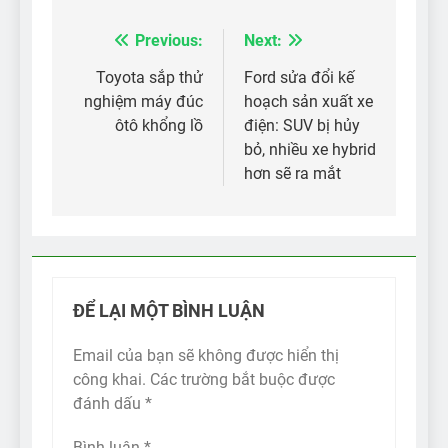
Previous:
Next:
Điều
hướng
Toyota sắp thử
Ford sửa đổi kế
nghiệm máy đúc
hoạch sản xuất xe
bài
ôtô khổng lồ
điện: SUV bị hủy
viết
bỏ, nhiều xe hybrid
hơn sẽ ra mắt
ĐỂ LẠI MỘT BÌNH LUẬN
Email của bạn sẽ không được hiển thị
công khai.
Các trường bắt buộc được
đánh dấu
*
Bình luận
*