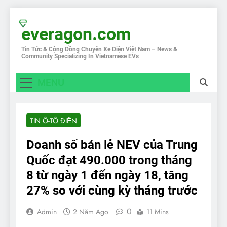
Skip
to
everagon.com
content
Tin Tức & Cộng Đồng Chuyên Xe Điện Việt Nam – News &
Community Specializing In Vietnamese EVs
MENU
TIN Ô-TÔ ĐIỆN
Doanh số bán lẻ NEV của Trung
Quốc đạt 490.000 trong tháng
8 từ ngày 1 đến ngày 18, tăng
27% so với cùng kỳ tháng trước
0
Admin
2 Năm Ago
11 Mins