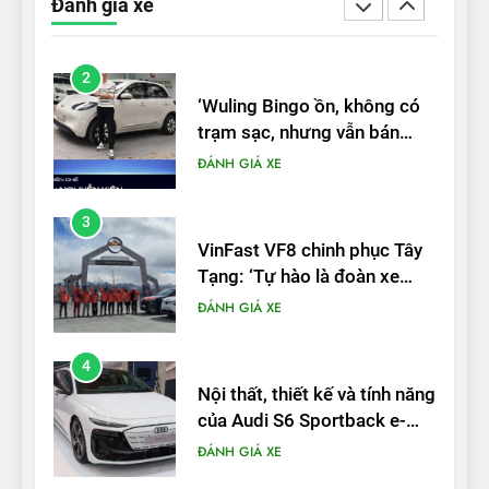
Đánh giá xe
được nếu biết cách’
ĐÁNH GIÁ XE
3
VinFast VF8 chinh phục Tây
Tạng: ‘Tự hào là đoàn xe
điện Việt Nam đầu tiên lăn
ĐÁNH GIÁ XE
bánh tại Trung Quốc’
4
Nội thất, thiết kế và tính năng
của Audi S6 Sportback e-
tron
ĐÁNH GIÁ XE
5
VinFast VF8 đạt 4 sao trong
thử nghiệm an toàn NHTSA
tại Mỹ
ĐÁNH GIÁ XE