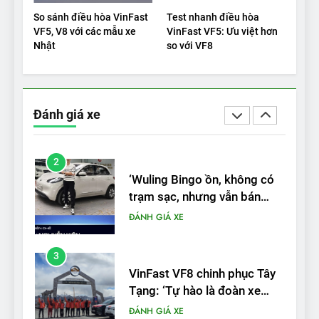
2025: Green Car Reports
So sánh điều hòa VinFast
Test nhanh điều hòa
nêu tên 5 người vào chung
ĐÁNH GIÁ XE
VF5, V8 với các mẫu xe
VinFast VF5: Ưu việt hơn
kết – Mỹ
Nhật
so với VF8
2
‘Wuling Bingo ồn, không có
trạm sạc, nhưng vẫn bán
Đánh giá xe
được nếu biết cách’
ĐÁNH GIÁ XE
3
VinFast VF8 chinh phục Tây
Tạng: ‘Tự hào là đoàn xe
điện Việt Nam đầu tiên lăn
ĐÁNH GIÁ XE
bánh tại Trung Quốc’
4
Nội thất, thiết kế và tính năng
của Audi S6 Sportback e-
tron
ĐÁNH GIÁ XE