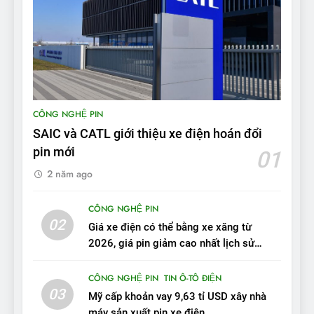
Bài kiểm tra của Mỹ về đối
thủ Tesla Model 3 của BYD:
‘Nó sang trọng hơn nhiều’
ĐÁNH GIÁ XE
9
BYD Seal 06 DM-i PHEV có
CÔNG NGHỆ PIN
tầm hoạt động 2.100 km với
SAIC và CATL giới thiệu xe điện hoán đổi
chất lượng tương xứng
ĐÁNH GIÁ XE
pin mới
01
2 năm ago
10
Sau 3 tháng nhận xe, chủ xe
CÔNG NGHỆ PIN
VinFast VF 7 tấm tắc: “Hơn
02
Giá xe điện có thể bằng xe xăng từ
hẳn xe xăng”
ĐÁNH GIÁ XE
2026, giá pin giảm cao nhất lịch sử
trong năm qua
11
CÔNG NGHỆ PIN
TIN Ô-TÔ ĐIỆN
Người dùng nhận xét về
03
Mỹ cấp khoản vay 9,63 tỉ USD xây nhà
VinFast VF7: Độ hoàn thiện
máy sản xuất pin xe điện