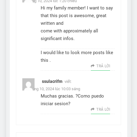
5 Tháng 10, 2024 lúc 1:20 chiều
Hi my family member! I want to say
that this post is awesome, great
written and
come with approximately all
significant infos.
I would like to look more posts like
this .
TRẢ LỜI
ssulacrifm
viết:
22 Tháng 10, 2024 lúc 10:03 sáng
Muchas gracias. ?Como puedo
iniciar sesion?
TRẢ LỜI