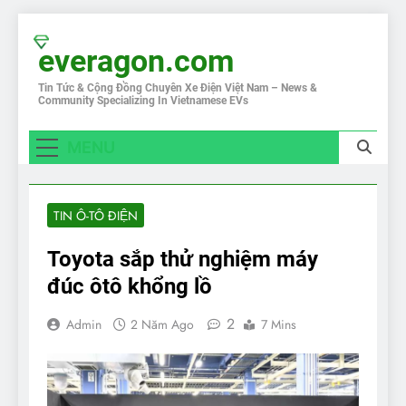
Skip
to
everagon.com
content
Tin Tức & Cộng Đồng Chuyên Xe Điện Việt Nam – News &
Community Specializing In Vietnamese EVs
MENU
TIN Ô-TÔ ĐIỆN
Toyota sắp thử nghiệm máy
đúc ôtô khổng lồ
2
Admin
2 Năm Ago
7 Mins