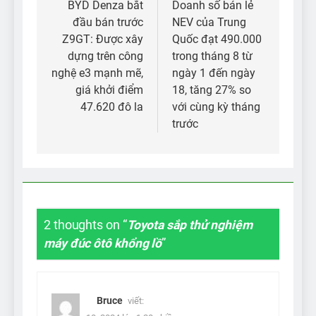
hướng
BYD Denza bắt
Doanh số bán lẻ
đầu bán trước
NEV của Trung
bài
Z9GT: Được xây
Quốc đạt 490.000
viết
dựng trên công
trong tháng 8 từ
nghệ e3 mạnh mẽ,
ngày 1 đến ngày
giá khởi điểm
18, tăng 27% so
47.620 đô la
với cùng kỳ tháng
trước
2 thoughts on “
Toyota sắp thử nghiệm
máy đúc ôtô khổng lồ
”
Bruce
viết: