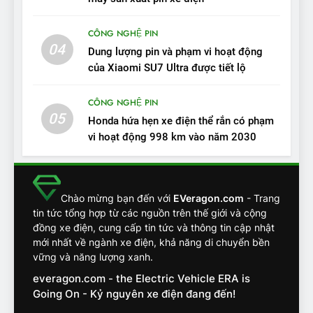
tốt, lái hay nhất tầm giá 1 tỷ
ĐÁNH GIÁ XE
đồng
CÔNG NGHỆ PIN
04
12
Dung lượng pin và phạm vi hoạt động
VinFast VF7 – Mẫu xe cá
của Xiaomi SU7 Ultra được tiết lộ
tính, ‘tốt gỗ tốt cả nước sơn’
CÔNG NGHỆ PIN
ĐÁNH GIÁ XE
05
Honda hứa hẹn xe điện thể rắn có phạm
vi hoạt động 998 km vào năm 2030
13
Chuyên gia tiết lộ bài test
khắc nghiệt và điểm tuyệt
đối về an toàn trên VinFast
ĐÁNH GIÁ XE
Chào mừng bạn đến với
EVeragon.com
- Trang
VF8
tin tức tổng hợp từ các nguồn trên thế giới và cộng
đồng xe điện, cung cấp tin tức và thông tin cập nhật
14
mới nhất về ngành xe điện, khả năng di chuyển bền
VinFast VF7 đang bỏ xa
vững và năng lượng xanh.
nhóm SUV hạng C chạy xăng
everagon.com - the Electric Vehicle ERA is
như thế nào?
ĐÁNH GIÁ XE
Going On - Kỷ nguyên xe điện đang đến!