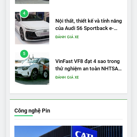
5
VinFast VF8 đạt 4 sao trong
thử nghiệm an toàn NHTSA
tại Mỹ
ĐÁNH GIÁ XE
6
Hệ thống treo đa điểm –
trang bị “đáng từng xu” trên
VinFast VF 6
ĐÁNH GIÁ XE
7
Lái thử VF6: Khách hàng
phấn khích, muốn đổi ngay
Công nghệ Pin
từ xe xăng sang xe điện
ĐÁNH GIÁ XE
8