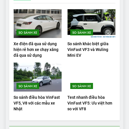
19
VinFast VF9 có gì để cạnh
tranh với các xe xăng cùng
tầm giá?
ĐÁNH GIÁ XE
SO SÁNH XE
SO SÁNH XE
20
Xe điện đã qua sử dụng
So sánh khác biệt giữa
Đánh giá: Người đam mê xe
hiện rẻ hơn xe chạy xăng
VinFast VF3 và Wuling
đã qua sử dụng
Mini EV
điện Hyundai Ioniq 5 N 2025
cho thấy đáng để chờ đợi
ĐÁNH GIÁ XE
1
SO SÁNH XE
SO SÁNH XE
Xe tốt nhất để mua năm
2025: Green Car Reports
So sánh điều hòa VinFast
Test nhanh điều hòa
nêu tên 5 người vào chung
ĐÁNH GIÁ XE
VF5, V8 với các mẫu xe
VinFast VF5: Ưu việt hơn
kết – Mỹ
Nhật
so với VF8
2
‘Wuling Bingo ồn, không có