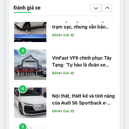
trạm sạc, nhưng vẫn bán
Đánh giá xe
được nếu biết cách’
ĐÁNH GIÁ XE
3
VinFast VF8 chinh phục Tây
Tạng: ‘Tự hào là đoàn xe
điện Việt Nam đầu tiên lăn
ĐÁNH GIÁ XE
bánh tại Trung Quốc’
4
Nội thất, thiết kế và tính năng
của Audi S6 Sportback e-
tron
ĐÁNH GIÁ XE
5
VinFast VF8 đạt 4 sao trong
thử nghiệm an toàn NHTSA
tại Mỹ
ĐÁNH GIÁ XE