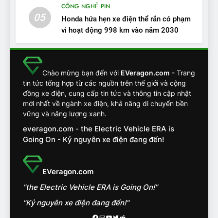
CÔNG NGHỆ PIN
ĐÁNH GIÁ XE
05
Honda hứa hẹn xe điện thể rắn có phạm
vi hoạt động 998 km vào năm 2030
13
Chuyên gia tiết lộ bài test
khắc nghiệt và điểm tuyệt
đối về an toàn trên VinFast
ĐÁNH GIÁ XE
Chào mừng bạn đến với
EVeragon.com
- Trang
VF8
tin tức tổng hợp từ các nguồn trên thế giới và cộng
đồng xe điện, cung cấp tin tức và thông tin cập nhật
14
mới nhất về ngành xe điện, khả năng di chuyển bền
VinFast VF7 đang bỏ xa
vững và năng lượng xanh.
nhóm SUV hạng C chạy xăng
everagon.com - the Electric Vehicle ERA is
như thế nào?
ĐÁNH GIÁ XE
Going On - Kỷ nguyên xe điện đang đến!
15
Chủ xe điện kể chuyện về
EVeragon.com
‘cảnh vệ’ ADAS, ‘trợ lý’ ViVi
"the Electric Vehicle ERA is Going On!"
trên ngàn dặm đường
CÔNG NGHỆ AI, TỰ LÁI, ADAS,
ROBOTAXI
"Kỷ nguyên xe điện đang đến!"
ĐÁNH GIÁ XE
Facebook
Mail
Youtube
Twitter
Reddit