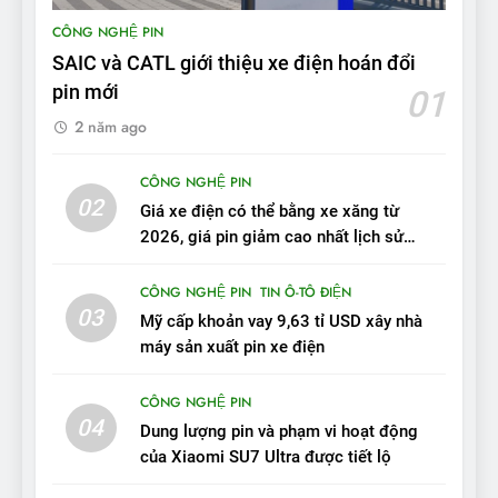
BYD Seal 06 DM-i PHEV có
CÔNG NGHỆ PIN
tầm hoạt động 2.100 km với
SAIC và CATL giới thiệu xe điện hoán đổi
chất lượng tương xứng
ĐÁNH GIÁ XE
pin mới
01
2 năm ago
10
Sau 3 tháng nhận xe, chủ xe
CÔNG NGHỆ PIN
VinFast VF 7 tấm tắc: “Hơn
02
Giá xe điện có thể bằng xe xăng từ
hẳn xe xăng”
ĐÁNH GIÁ XE
2026, giá pin giảm cao nhất lịch sử
trong năm qua
11
CÔNG NGHỆ PIN
TIN Ô-TÔ ĐIỆN
Người dùng nhận xét về
03
Mỹ cấp khoản vay 9,63 tỉ USD xây nhà
VinFast VF7: Độ hoàn thiện
máy sản xuất pin xe điện
tốt, lái hay nhất tầm giá 1 tỷ
ĐÁNH GIÁ XE
đồng
CÔNG NGHỆ PIN
04
12
Dung lượng pin và phạm vi hoạt động
VinFast VF7 – Mẫu xe cá
của Xiaomi SU7 Ultra được tiết lộ
tính, ‘tốt gỗ tốt cả nước sơn’