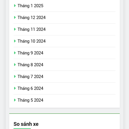
Tháng 1 2025
Tháng 12 2024
Tháng 11 2024
Tháng 10 2024
Tháng 9 2024
17
Đánh giá nhanh Vinfast VF5
Tháng 8 2024
vừa ra mắt tại Việt Nam – có
Tháng 7 2024
gì đấu với đối thủ?
ĐÁNH GIÁ XE
Tháng 6 2024
18
Tháng 5 2024
Những trải nghiệm đỉnh cao
chỉ có trên VinFast VF8
ĐÁNH GIÁ XE
So sánh xe