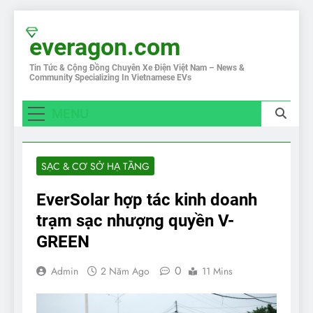
Skip
to
everagon.com
content
Tin Tức & Cộng Đồng Chuyên Xe Điện Việt Nam – News &
Community Specializing In Vietnamese EVs
MENU
SẠC & CƠ SỞ HẠ TẦNG
EverSolar hợp tác kinh doanh
trạm sạc nhượng quyền V-
GREEN
0
Admin
2 Năm Ago
11 Mins