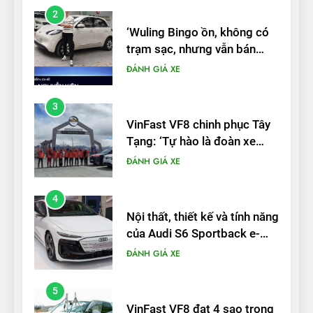
3
VinFast VF8 chinh phục Tây
Tạng: ‘Tự hào là đoàn xe
điện Việt Nam đầu tiên lăn
ĐÁNH GIÁ XE
bánh tại Trung Quốc’
4
Nội thất, thiết kế và tính năng
của Audi S6 Sportback e-
tron
ĐÁNH GIÁ XE
5
VinFast VF8 đạt 4 sao trong
thử nghiệm an toàn NHTSA
tại Mỹ
ĐÁNH GIÁ XE
6
Hệ thống treo đa điểm –