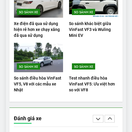
tầm giá?
ĐÁNH GIÁ XE
SO SÁNH XE
SO SÁNH XE
20
Xe điện đã qua sử dụng
So sánh khác biệt giữa
Đánh giá: Người đam mê xe
hiện rẻ hơn xe chạy xăng
VinFast VF3 và Wuling
đã qua sử dụng
Mini EV
điện Hyundai Ioniq 5 N 2025
cho thấy đáng để chờ đợi
ĐÁNH GIÁ XE
1
SO SÁNH XE
SO SÁNH XE
Xe tốt nhất để mua năm
2025: Green Car Reports
So sánh điều hòa VinFast
Test nhanh điều hòa
nêu tên 5 người vào chung
ĐÁNH GIÁ XE
VF5, V8 với các mẫu xe
VinFast VF5: Ưu việt hơn
kết – Mỹ
Nhật
so với VF8
2
‘Wuling Bingo ồn, không có
trạm sạc, nhưng vẫn bán
Đánh giá xe
được nếu biết cách’
ĐÁNH GIÁ XE