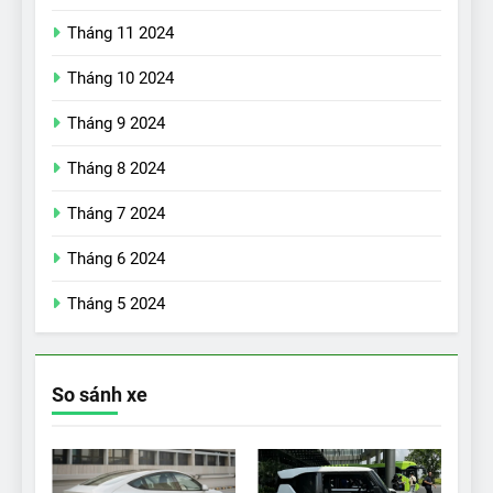
Tháng 11 2024
Tháng 10 2024
Tháng 9 2024
17
Đánh giá nhanh Vinfast VF5
Tháng 8 2024
vừa ra mắt tại Việt Nam – có
Tháng 7 2024
gì đấu với đối thủ?
ĐÁNH GIÁ XE
Tháng 6 2024
18
Tháng 5 2024
Những trải nghiệm đỉnh cao
chỉ có trên VinFast VF8
ĐÁNH GIÁ XE
So sánh xe
19
VinFast VF9 có gì để cạnh
tranh với các xe xăng cùng