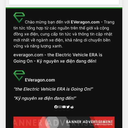
Chuyên gia tiết lộ bài test
khắc nghiệt và điểm tuyệt
đối về an toàn trên VinFast
ĐÁNH GIÁ XE
Chào mừng bạn đến với
EVeragon.com
- Trang
VF8
tin tức tổng hợp từ các nguồn trên thế giới và cộng
đồng xe điện, cung cấp tin tức và thông tin cập nhật
14
mới nhất về ngành xe điện, khả năng di chuyển bền
VinFast VF7 đang bỏ xa
vững và năng lượng xanh.
nhóm SUV hạng C chạy xăng
everagon.com - the Electric Vehicle ERA is
như thế nào?
ĐÁNH GIÁ XE
Going On - Kỷ nguyên xe điện đang đến!
15
Chủ xe điện kể chuyện về
EVeragon.com
‘cảnh vệ’ ADAS, ‘trợ lý’ ViVi
"the Electric Vehicle ERA is Going On!"
trên ngàn dặm đường
CÔNG NGHỆ AI, TỰ LÁI, ADAS,
ROBOTAXI
"Kỷ nguyên xe điện đang đến!"
ĐÁNH GIÁ XE
Facebook
Mail
Youtube
Twitter
Reddit
16
Chọn VinFast VF8 hay Santa
Fe, Fortuner ?