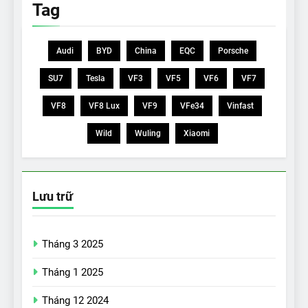
Tag
Audi
BYD
China
EQC
Porsche
SU7
Tesla
VF3
VF5
VF6
VF7
VF8
VF8 Lux
VF9
VFe34
Vinfast
Wild
Wuling
Xiaomi
Lưu trữ
Tháng 3 2025
Tháng 1 2025
Tháng 12 2024