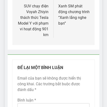
hướng
SUV chạy điện
Xanh SM phát
Voyah Zhiyin
động chương trình
bài
thách thức Tesla
“Xanh lắng nghe
viết
Model Y với phạm
bạn”
vi hoạt động 901
km
ĐỂ LẠI MỘT BÌNH LUẬN
Email của bạn sẽ không được hiển thị
công khai.
Các trường bắt buộc được
đánh dấu
*
Bình luận
*