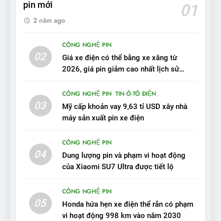
pin mới
01
2 năm ago
10
Sau 3 tháng nhận xe, chủ xe
CÔNG NGHỆ PIN
VinFast VF 7 tấm tắc: “Hơn
02
Giá xe điện có thể bằng xe xăng từ
hẳn xe xăng”
ĐÁNH GIÁ XE
2026, giá pin giảm cao nhất lịch sử
trong năm qua
11
CÔNG NGHỆ PIN
TIN Ô-TÔ ĐIỆN
Người dùng nhận xét về
03
Mỹ cấp khoản vay 9,63 tỉ USD xây nhà
VinFast VF7: Độ hoàn thiện
máy sản xuất pin xe điện
tốt, lái hay nhất tầm giá 1 tỷ
ĐÁNH GIÁ XE
đồng
CÔNG NGHỆ PIN
04
12
Dung lượng pin và phạm vi hoạt động
VinFast VF7 – Mẫu xe cá
của Xiaomi SU7 Ultra được tiết lộ
tính, ‘tốt gỗ tốt cả nước sơn’
CÔNG NGHỆ PIN
ĐÁNH GIÁ XE
05
Honda hứa hẹn xe điện thể rắn có phạm
vi hoạt động 998 km vào năm 2030
13