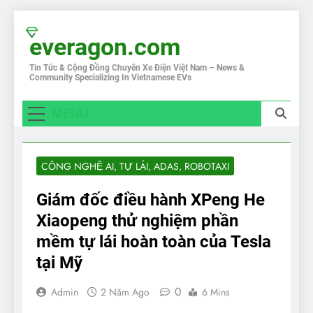
Skip
to
everagon.com
content
Tin Tức & Cộng Đồng Chuyên Xe Điện Việt Nam – News &
Community Specializing In Vietnamese EVs
MENU
CÔNG NGHỆ AI, TỰ LÁI, ADAS, ROBOTAXI
Giám đốc điều hành XPeng He
Xiaopeng thử nghiệm phần
mềm tự lái hoàn toàn của Tesla
tại Mỹ
0
Admin
2 Năm Ago
6 Mins