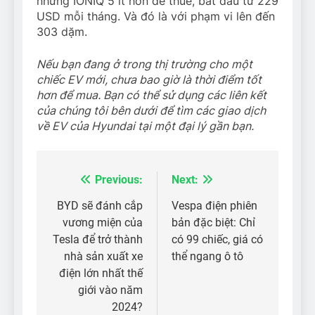
nhưng IONIQ 5 ít hơn để thuê, bắt đầu từ 229
USD mỗi tháng. Và đó là với phạm vi lên đến
303 dặm.
Nếu bạn đang ở trong thị trường cho một
chiếc EV mới, chưa bao giờ là thời điểm tốt
hơn để mua. Bạn có thể sử dụng các liên kết
của chúng tôi bên dưới để tìm các giao dịch
về EV của Hyundai tại một đại lý gần bạn.
Previous:
Next:
Điều
hướng
BYD sẽ đánh cắp
Vespa điện phiên
vương miện của
bản đặc biệt: Chỉ
bài
Tesla để trở thành
có 99 chiếc, giá có
viết
nhà sản xuất xe
thể ngang ô tô
điện lớn nhất thế
giới vào năm
2024?