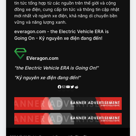
VF8
tin tức tổng hợp từ các nguồn trên thế giới và cộng
đồng xe điện, cung cấp tin tức và thông tin cập nhật
14
mới nhất về ngành xe điện, khả năng di chuyển bền
VinFast VF7 đang bỏ xa
vững và năng lượng xanh.
nhóm SUV hạng C chạy xăng
everagon.com - the Electric Vehicle ERA is
như thế nào?
ĐÁNH GIÁ XE
Going On - Kỷ nguyên xe điện đang đến!
15
Chủ xe điện kể chuyện về
EVeragon.com
‘cảnh vệ’ ADAS, ‘trợ lý’ ViVi
"the Electric Vehicle ERA is Going On!"
trên ngàn dặm đường
CÔNG NGHỆ AI, TỰ LÁI, ADAS,
ROBOTAXI
"Kỷ nguyên xe điện đang đến!"
ĐÁNH GIÁ XE
Facebook
Mail
Youtube
Twitter
Reddit
16
Chọn VinFast VF8 hay Santa
Fe, Fortuner ?
ĐÁNH GIÁ XE
17