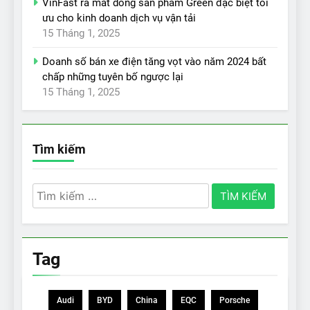
VinFast ra mắt dòng sản phẩm Green đặc biệt tối
ưu cho kinh doanh dịch vụ vận tải
15 Tháng 1, 2025
Doanh số bán xe điện tăng vọt vào năm 2024 bất
chấp những tuyên bố ngược lại
15 Tháng 1, 2025
Tìm kiếm
Tìm
kiếm
cho:
Tag
Audi
BYD
China
EQC
Porsche