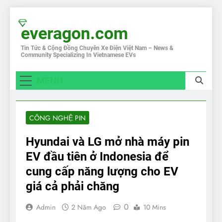
Skip
to
everagon.com
content
Tin Tức & Cộng Đồng Chuyên Xe Điện Việt Nam – News &
Community Specializing In Vietnamese EVs
MENU
CÔNG NGHỆ PIN
Hyundai và LG mở nhà máy pin
EV đầu tiên ở Indonesia để
cung cấp năng lượng cho EV
giá cả phải chăng
0
Admin
2 Năm Ago
10 Mins