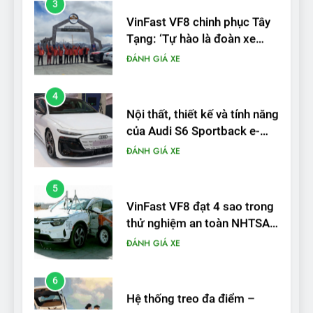
điện Việt Nam đầu tiên lăn
ĐÁNH GIÁ XE
bánh tại Trung Quốc’
4
Nội thất, thiết kế và tính năng
của Audi S6 Sportback e-
tron
ĐÁNH GIÁ XE
5
VinFast VF8 đạt 4 sao trong
thử nghiệm an toàn NHTSA
tại Mỹ
ĐÁNH GIÁ XE
6
Hệ thống treo đa điểm –
trang bị “đáng từng xu” trên
VinFast VF 6
ĐÁNH GIÁ XE