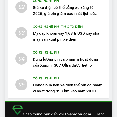
CÔNG NGHỆ PIN
VinFast VF 7 tấm tắc: “Hơn
02
Giá xe điện có thể bằng xe xăng từ
hẳn xe xăng”
ĐÁNH GIÁ XE
2026, giá pin giảm cao nhất lịch sử
trong năm qua
11
CÔNG NGHỆ PIN
TIN Ô-TÔ ĐIỆN
Người dùng nhận xét về
03
Mỹ cấp khoản vay 9,63 tỉ USD xây nhà
VinFast VF7: Độ hoàn thiện
máy sản xuất pin xe điện
tốt, lái hay nhất tầm giá 1 tỷ
ĐÁNH GIÁ XE
đồng
CÔNG NGHỆ PIN
04
12
Dung lượng pin và phạm vi hoạt động
VinFast VF7 – Mẫu xe cá
của Xiaomi SU7 Ultra được tiết lộ
tính, ‘tốt gỗ tốt cả nước sơn’
CÔNG NGHỆ PIN
ĐÁNH GIÁ XE
05
Honda hứa hẹn xe điện thể rắn có phạm
vi hoạt động 998 km vào năm 2030
13
Chuyên gia tiết lộ bài test
khắc nghiệt và điểm tuyệt
đối về an toàn trên VinFast
ĐÁNH GIÁ XE
Chào mừng bạn đến với
EVeragon.com
- Trang