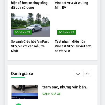
Đánh giá: Người đam mê xe
hiện rẻ hơn xe chạy xăng
VinFast VF3 và Wuling
đã qua sử dụng
Mini EV
điện Hyundai Ioniq 5 N 2025
cho thấy đáng để chờ đợi
ĐÁNH GIÁ XE
1
SO SÁNH XE
SO SÁNH XE
Xe tốt nhất để mua năm
2025: Green Car Reports
So sánh điều hòa VinFast
Test nhanh điều hòa
nêu tên 5 người vào chung
ĐÁNH GIÁ XE
VF5, V8 với các mẫu xe
VinFast VF5: Ưu việt hơn
kết – Mỹ
Nhật
so với VF8
2
‘Wuling Bingo ồn, không có
trạm sạc, nhưng vẫn bán
Đánh giá xe
được nếu biết cách’
ĐÁNH GIÁ XE
3
VinFast VF8 chinh phục Tây
Tạng: ‘Tự hào là đoàn xe