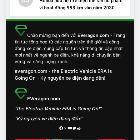
Honda hứa hẹn xe điện thể rắn có phạm
vi hoạt động 998 km vào năm 2030
13
Chuyên gia tiết lộ bài test
khắc nghiệt và điểm tuyệt
đối về an toàn trên VinFast
ĐÁNH GIÁ XE
Chào mừng bạn đến với
EVeragon.com
- Trang
VF8
tin tức tổng hợp từ các nguồn trên thế giới và cộng
đồng xe điện, cung cấp tin tức và thông tin cập nhật
14
mới nhất về ngành xe điện, khả năng di chuyển bền
VinFast VF7 đang bỏ xa
vững và năng lượng xanh.
nhóm SUV hạng C chạy xăng
everagon.com - the Electric Vehicle ERA is
như thế nào?
ĐÁNH GIÁ XE
Going On - Kỷ nguyên xe điện đang đến!
15
Chủ xe điện kể chuyện về
EVeragon.com
‘cảnh vệ’ ADAS, ‘trợ lý’ ViVi
"the Electric Vehicle ERA is Going On!"
trên ngàn dặm đường
CÔNG NGHỆ AI, TỰ LÁI, ADAS,
ROBOTAXI
"Kỷ nguyên xe điện đang đến!"
ĐÁNH GIÁ XE
Facebook
Mail
Youtube
Twitter
Reddit
16