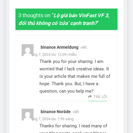
3 thoughts on “
Lộ giá bán VinFast VF 3,
đối thủ không có ‘cửa’ cạnh tranh?
”
binance Anmeldung
viết:
25 Tháng 7, 2024 lúc 12:09 chiều
Thank you for your sharing. I am
worried that I lack creative ideas. It
is your article that makes me full of
hope. Thank you. But, I have a
question, can you help me?
TRẢ LỜI
binance Norāde
viết:
29 Tháng 7, 2024 lúc 1:59 sáng
Thanks for sharing. I read many of