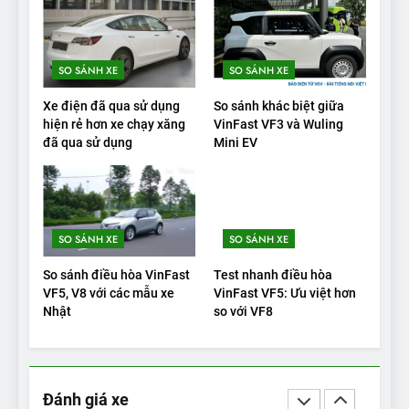
VinFast VF9 có gì để cạnh
tranh với các xe xăng cùng
tầm giá?
ĐÁNH GIÁ XE
SO SÁNH XE
SO SÁNH XE
20
Xe điện đã qua sử dụng
So sánh khác biệt giữa
Đánh giá: Người đam mê xe
hiện rẻ hơn xe chạy xăng
VinFast VF3 và Wuling
đã qua sử dụng
Mini EV
điện Hyundai Ioniq 5 N 2025
cho thấy đáng để chờ đợi
ĐÁNH GIÁ XE
1
SO SÁNH XE
SO SÁNH XE
Xe tốt nhất để mua năm
2025: Green Car Reports
So sánh điều hòa VinFast
Test nhanh điều hòa
nêu tên 5 người vào chung
ĐÁNH GIÁ XE
VF5, V8 với các mẫu xe
VinFast VF5: Ưu việt hơn
kết – Mỹ
Nhật
so với VF8
2
‘Wuling Bingo ồn, không có
trạm sạc, nhưng vẫn bán
Đánh giá xe
được nếu biết cách’