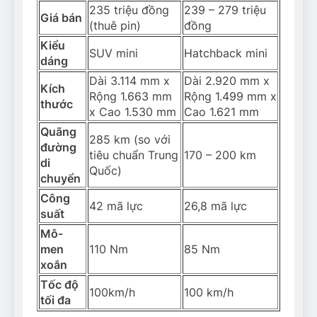
235 triệu đồng
239 – 279 triệu
Giá bán
(thuê pin)
đồng
Kiểu
SUV mini
Hatchback mini
dáng
Dài 3.114 mm x
Dài 2.920 mm x
Kích
Rộng 1.663 mm
Rộng 1.499 mm x
thước
x Cao 1.530 mm
Cao 1.621 mm
Quãng
285 km (so với
đường
tiêu chuẩn Trung
170 – 200 km
di
Quốc)
chuyển
Công
42 mã lực
26,8 mã lực
suất
Mô-
men
110 Nm
85 Nm
xoắn
Tốc độ
100km/h
100 km/h
tối đa