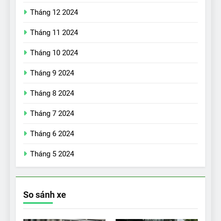
Tháng 12 2024
Tháng 11 2024
Tháng 10 2024
Tháng 9 2024
17
Đánh giá nhanh Vinfast VF5
Tháng 8 2024
vừa ra mắt tại Việt Nam – có
Tháng 7 2024
gì đấu với đối thủ?
ĐÁNH GIÁ XE
Tháng 6 2024
18
Tháng 5 2024
Những trải nghiệm đỉnh cao
chỉ có trên VinFast VF8
ĐÁNH GIÁ XE
So sánh xe
19