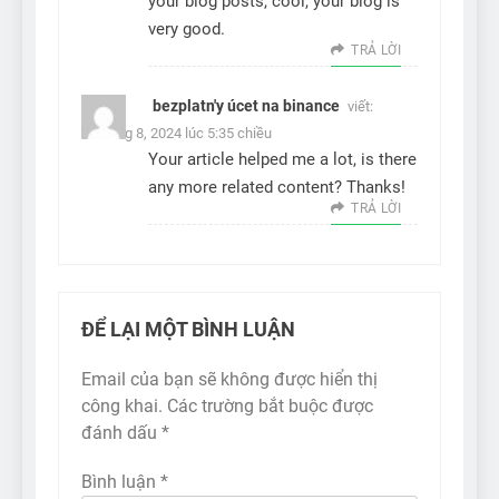
your blog posts, cool, your blog is
very good.
TRẢ LỜI
bezplatn'y úcet na binance
viết:
5 Tháng 8, 2024 lúc 5:35 chiều
Your article helped me a lot, is there
any more related content? Thanks!
TRẢ LỜI
ĐỂ LẠI MỘT BÌNH LUẬN
Email của bạn sẽ không được hiển thị
công khai.
Các trường bắt buộc được
đánh dấu
*
Bình luận
*