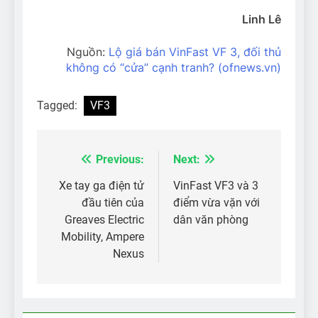
Linh Lê
Nguồn:
Lộ giá bán VinFast VF 3, đối thủ
không có “cửa” cạnh tranh? (ofnews.vn)
Tagged:
VF3
Previous:
Next:
Điều
hướng
Xe tay ga điện tử
VinFast VF3 và 3
đầu tiên của
điểm vừa vặn với
bài
Greaves Electric
dân văn phòng
viết
Mobility, Ampere
Nexus