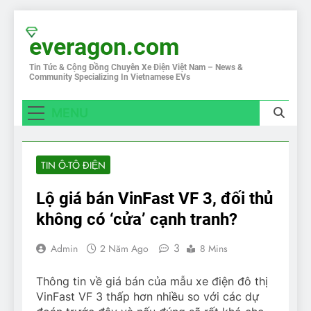
Skip
to
everagon.com
content
Tin Tức & Cộng Đồng Chuyên Xe Điện Việt Nam – News &
Community Specializing In Vietnamese EVs
MENU
TIN Ô-TÔ ĐIỆN
Lộ giá bán VinFast VF 3, đối thủ
không có ‘cửa’ cạnh tranh?
3
Admin
2 Năm Ago
8 Mins
Thông tin về giá bán của mẫu xe điện đô thị
VinFast VF 3 thấp hơn nhiều so với các dự