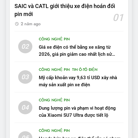
tầm hoạt động 2.100 km với
SAIC và CATL giới thiệu xe điện hoán đổi
chất lượng tương xứng
ĐÁNH GIÁ XE
pin mới
01
2 năm ago
10
Sau 3 tháng nhận xe, chủ xe
CÔNG NGHỆ PIN
VinFast VF 7 tấm tắc: “Hơn
02
Giá xe điện có thể bằng xe xăng từ
hẳn xe xăng”
ĐÁNH GIÁ XE
2026, giá pin giảm cao nhất lịch sử
trong năm qua
11
CÔNG NGHỆ PIN
TIN Ô-TÔ ĐIỆN
Người dùng nhận xét về
03
Mỹ cấp khoản vay 9,63 tỉ USD xây nhà
VinFast VF7: Độ hoàn thiện
máy sản xuất pin xe điện
tốt, lái hay nhất tầm giá 1 tỷ
ĐÁNH GIÁ XE
đồng
CÔNG NGHỆ PIN
04
12
Dung lượng pin và phạm vi hoạt động
VinFast VF7 – Mẫu xe cá
của Xiaomi SU7 Ultra được tiết lộ
tính, ‘tốt gỗ tốt cả nước sơn’
CÔNG NGHỆ PIN
ĐÁNH GIÁ XE
05