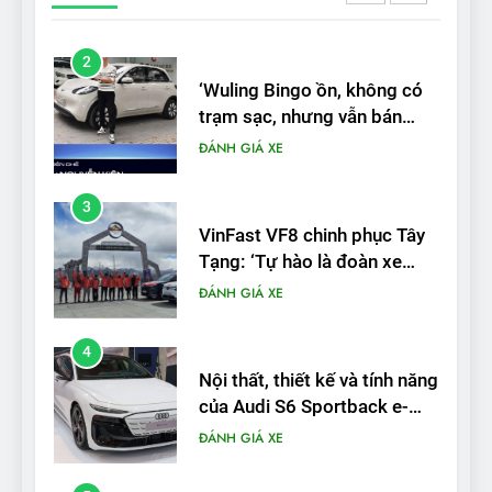
ĐÁNH GIÁ XE
3
VinFast VF8 chinh phục Tây
Tạng: ‘Tự hào là đoàn xe
điện Việt Nam đầu tiên lăn
ĐÁNH GIÁ XE
bánh tại Trung Quốc’
4
Nội thất, thiết kế và tính năng
của Audi S6 Sportback e-
tron
ĐÁNH GIÁ XE
5
VinFast VF8 đạt 4 sao trong
thử nghiệm an toàn NHTSA
tại Mỹ
ĐÁNH GIÁ XE