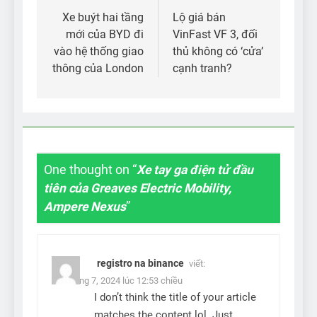
hướng
Xe buýt hai tầng
Lộ giá bán
mới của BYD đi
VinFast VF 3, đối
bài
vào hệ thống giao
thủ không có ‘cửa’
viết
thông của London
cạnh tranh?
One thought on “
Xe tay ga điện tử đầu
tiên của Greaves Electric Mobility,
Ampere Nexus
”
registro na binance
viết:
28 Tháng 7, 2024 lúc 12:53 chiều
I don’t think the title of your article
matches the content lol. Just