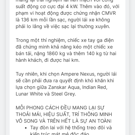
suất động cơ cực đại 4 kW. Thêm vào đó, với
phạm vi hoạt động được chứng nhận CMVR
là 136 km mỗi lần sạc, người lái xe không
phải lo lắng về việc sạc lại thường xuyên.
Trong một thí nghiệm, chiếc xe tay ga điện
đã chứng minh khả năng kéo một chiếc xe
bán tải, nặng 1860 kg và thêm 140 kg từ hai
hành khách, đi được hai km.
Tuy nhiên, khi chọn Ampere Nexus, người lái
sẽ cần phải đưa ra quyết định khó khăn khi
lựa chọn giữa Zanskar Aqua, Indian Red,
Lunar White và Steel Grey.
MỖI PHONG CÁCH ĐỀU MANG LẠI SỰ
THOẢI MÁI, HIỆU SUẤT, TRÍ THÔNG MINH
VÔ SONG VÀ TRÊN HẾT LÀ SỰ AN TOÀN:
Tay đòn lai với hệ thống treo đôi và
kiến trúc mát mẻ độc đáo