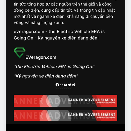
VF8
tin tức tổng hợp từ các nguồn trên thế giới và cộng
đồng xe điện, cung cấp tin tức và thông tin cập nhật
14
mới nhất về ngành xe điện, khả năng di chuyển bền
VinFast VF7 đang bỏ xa
vững và năng lượng xanh.
nhóm SUV hạng C chạy xăng
everagon.com - the Electric Vehicle ERA is
như thế nào?
ĐÁNH GIÁ XE
Going On - Kỷ nguyên xe điện đang đến!
15
Chủ xe điện kể chuyện về
EVeragon.com
‘cảnh vệ’ ADAS, ‘trợ lý’ ViVi
"the Electric Vehicle ERA is Going On!"
trên ngàn dặm đường
CÔNG NGHỆ AI, TỰ LÁI, ADAS,
ROBOTAXI
"Kỷ nguyên xe điện đang đến!"
ĐÁNH GIÁ XE
Facebook
Mail
Youtube
Twitter
Reddit
16
Chọn VinFast VF8 hay Santa
Fe, Fortuner ?
ĐÁNH GIÁ XE
17