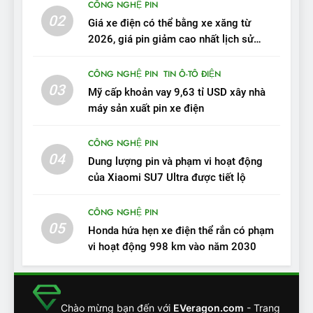
CÔNG NGHỆ PIN
VinFast VF 7 tấm tắc: “Hơn
02
Giá xe điện có thể bằng xe xăng từ
hẳn xe xăng”
ĐÁNH GIÁ XE
2026, giá pin giảm cao nhất lịch sử
trong năm qua
11
CÔNG NGHỆ PIN
TIN Ô-TÔ ĐIỆN
Người dùng nhận xét về
03
Mỹ cấp khoản vay 9,63 tỉ USD xây nhà
VinFast VF7: Độ hoàn thiện
máy sản xuất pin xe điện
tốt, lái hay nhất tầm giá 1 tỷ
ĐÁNH GIÁ XE
đồng
CÔNG NGHỆ PIN
04
12
Dung lượng pin và phạm vi hoạt động
của Xiaomi SU7 Ultra được tiết lộ
VinFast VF7 – Mẫu xe cá
tính, ‘tốt gỗ tốt cả nước sơn’
CÔNG NGHỆ PIN
ĐÁNH GIÁ XE
05
Honda hứa hẹn xe điện thể rắn có phạm
vi hoạt động 998 km vào năm 2030
13
Chuyên gia tiết lộ bài test
khắc nghiệt và điểm tuyệt
đối về an toàn trên VinFast
ĐÁNH GIÁ XE
Chào mừng bạn đến với
EVeragon.com
- Trang