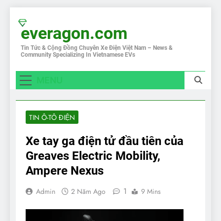
Skip
to
everagon.com
content
Tin Tức & Cộng Đồng Chuyên Xe Điện Việt Nam – News &
Community Specializing In Vietnamese EVs
MENU
TIN Ô-TÔ ĐIỆN
Xe tay ga điện tử đầu tiên của
Greaves Electric Mobility,
Ampere Nexus
1
Admin
2 Năm Ago
9 Mins