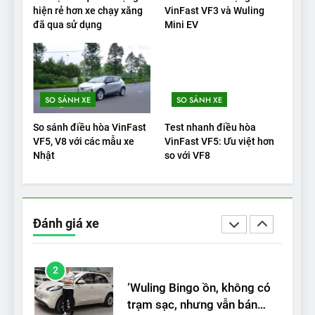
Đánh giá: Người đam mê xe
hiện rẻ hơn xe chạy xăng
VinFast VF3 và Wuling
đã qua sử dụng
Mini EV
điện Hyundai Ioniq 5 N 2025
cho thấy đáng để chờ đợi
ĐÁNH GIÁ XE
1
SO SÁNH XE
SO SÁNH XE
Xe tốt nhất để mua năm
2025: Green Car Reports
So sánh điều hòa VinFast
Test nhanh điều hòa
nêu tên 5 người vào chung
ĐÁNH GIÁ XE
VF5, V8 với các mẫu xe
VinFast VF5: Ưu việt hơn
kết – Mỹ
Nhật
so với VF8
2
‘Wuling Bingo ồn, không có
trạm sạc, nhưng vẫn bán
Đánh giá xe
được nếu biết cách’
ĐÁNH GIÁ XE
3
VinFast VF8 chinh phục Tây
Tạng: ‘Tự hào là đoàn xe