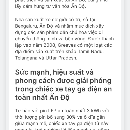
lấy cảm hứng từ văn hóa Ấn Độ.
Nhà sản xuất xe cơ giới có trụ sở tại
Bengaluru, Ấn Độ và nhằm mục đích xây
dựng các sản phẩm dân chủ hóa việc di
chuyển thông minh và bền vững. Được thành
lập vào năm 2008, Greaves có một loạt các
địa điểm sản xuất trên khắp Tamil Nadu,
Telangana và Uttar Pradesh.
Sức mạnh, hiệu suất và
phong cách được giải phóng
trong chiếc xe tay ga điện an
toàn nhất Ấn Độ
Tự hào với pin LFP an toàn nhất 3 kWh với
thời lượng pin bổ sung 30% và ổ đĩa gắn
giữa mạnh mẽ, chiếc xe tay ga điện tử này
mang lại trải nghiệm lái liền mạch với công