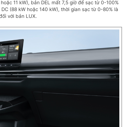
 hoặc 11 kW), bản DEL mất 7,5 giờ để sạc từ 0-100%
h DC (88 kW hoặc 140 kW), thời gian sạc từ 0-80% là
đối với bản LUX.