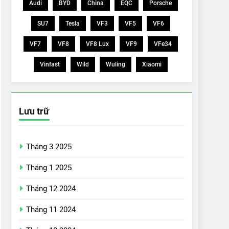
Audi
BYD
China
EQC
Porsche
SU7
Tesla
VF3
VF5
VF6
VF7
VF8
VF8 Lux
VF9
VFe34
Vinfast
Wild
Wuling
Xiaomi
Lưu trữ
Tháng 3 2025
Tháng 1 2025
Tháng 12 2024
Tháng 11 2024