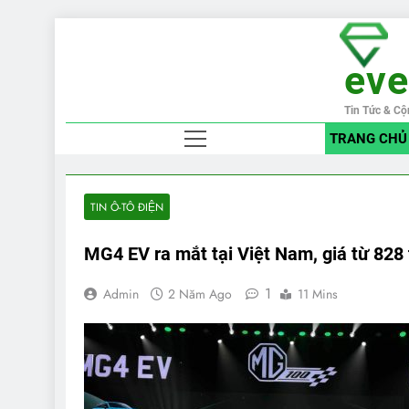
Skip
to
ev
content
Tin Tức & Cộ
TRANG CHỦ
TIN Ô-TÔ ĐIỆN
MG4 EV ra mắt tại Việt Nam, giá từ 828 
1
Admin
2 Năm Ago
11 Mins