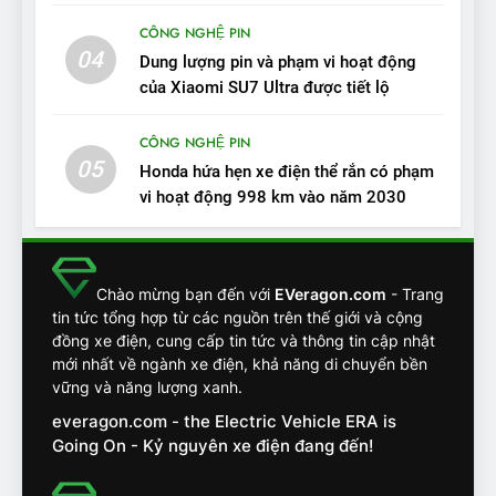
đồng
CÔNG NGHỆ PIN
04
12
Dung lượng pin và phạm vi hoạt động
VinFast VF7 – Mẫu xe cá
của Xiaomi SU7 Ultra được tiết lộ
tính, ‘tốt gỗ tốt cả nước sơn’
CÔNG NGHỆ PIN
ĐÁNH GIÁ XE
05
Honda hứa hẹn xe điện thể rắn có phạm
vi hoạt động 998 km vào năm 2030
13
Chuyên gia tiết lộ bài test
khắc nghiệt và điểm tuyệt
đối về an toàn trên VinFast
ĐÁNH GIÁ XE
Chào mừng bạn đến với
EVeragon.com
- Trang
VF8
tin tức tổng hợp từ các nguồn trên thế giới và cộng
đồng xe điện, cung cấp tin tức và thông tin cập nhật
14
mới nhất về ngành xe điện, khả năng di chuyển bền
VinFast VF7 đang bỏ xa
vững và năng lượng xanh.
nhóm SUV hạng C chạy xăng
everagon.com - the Electric Vehicle ERA is
như thế nào?
ĐÁNH GIÁ XE
Going On - Kỷ nguyên xe điện đang đến!