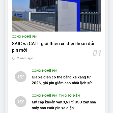
thủ Tesla Model 3 của BYD:
‘Nó sang trọng hơn nhiều’
ĐÁNH GIÁ XE
9
BYD Seal 06 DM-i PHEV có
CÔNG NGHỆ PIN
tầm hoạt động 2.100 km với
SAIC và CATL giới thiệu xe điện hoán đổi
chất lượng tương xứng
ĐÁNH GIÁ XE
pin mới
01
2 năm ago
10
Sau 3 tháng nhận xe, chủ xe
CÔNG NGHỆ PIN
VinFast VF 7 tấm tắc: “Hơn
02
Giá xe điện có thể bằng xe xăng từ
hẳn xe xăng”
ĐÁNH GIÁ XE
2026, giá pin giảm cao nhất lịch sử
trong năm qua
11
CÔNG NGHỆ PIN
TIN Ô-TÔ ĐIỆN
Người dùng nhận xét về
03
Mỹ cấp khoản vay 9,63 tỉ USD xây nhà
VinFast VF7: Độ hoàn thiện
máy sản xuất pin xe điện
tốt, lái hay nhất tầm giá 1 tỷ
ĐÁNH GIÁ XE