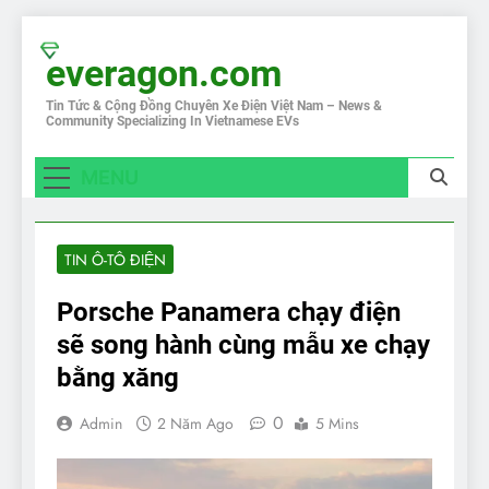
Skip
to
everagon.com
content
Tin Tức & Cộng Đồng Chuyên Xe Điện Việt Nam – News &
Community Specializing In Vietnamese EVs
MENU
TIN Ô-TÔ ĐIỆN
Porsche Panamera chạy điện
sẽ song hành cùng mẫu xe chạy
bằng xăng
0
Admin
2 Năm Ago
5 Mins