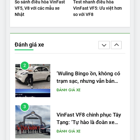
So sánh điều hòa VinFast
Test nhanh điều hòa
nêu tên 5 người vào chung
ĐÁNH GIÁ XE
VF5, V8 với các mẫu xe
VinFast VF5: Ưu việt hơn
kết – Mỹ
Nhật
so với VF8
2
‘Wuling Bingo ồn, không có
trạm sạc, nhưng vẫn bán
Đánh giá xe
được nếu biết cách’
ĐÁNH GIÁ XE
3
VinFast VF8 chinh phục Tây
Tạng: ‘Tự hào là đoàn xe
điện Việt Nam đầu tiên lăn
ĐÁNH GIÁ XE
bánh tại Trung Quốc’
4
Nội thất, thiết kế và tính năng
của Audi S6 Sportback e-
tron
ĐÁNH GIÁ XE