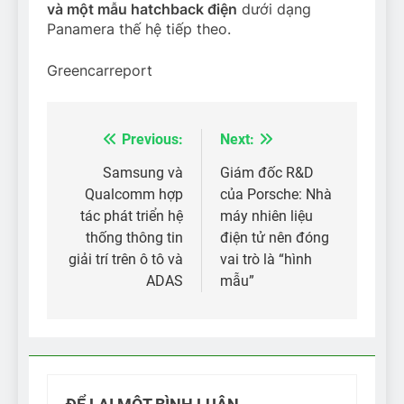
và một mẫu hatchback điện
dưới dạng
Panamera thế hệ tiếp theo.
Greencarreport
Previous:
Next:
Điều
hướng
Samsung và
Giám đốc R&D
Qualcomm hợp
của Porsche: Nhà
bài
tác phát triển hệ
máy nhiên liệu
viết
thống thông tin
điện tử nên đóng
giải trí trên ô tô và
vai trò là “hình
ADAS
mẫu”