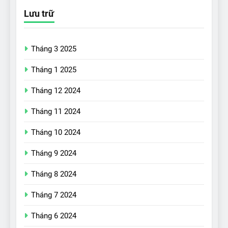
Lưu trữ
Tháng 3 2025
Tháng 1 2025
Tháng 12 2024
Tháng 11 2024
Tháng 10 2024
Tháng 9 2024
17
Đánh giá nhanh Vinfast VF5
Tháng 8 2024
vừa ra mắt tại Việt Nam – có
Tháng 7 2024
gì đấu với đối thủ?
ĐÁNH GIÁ XE
Tháng 6 2024
18