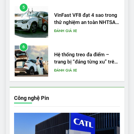
5
VinFast VF8 đạt 4 sao trong
thử nghiệm an toàn NHTSA
tại Mỹ
ĐÁNH GIÁ XE
6
Hệ thống treo đa điểm –
trang bị “đáng từng xu” trên
VinFast VF 6
ĐÁNH GIÁ XE
7
Lái thử VF6: Khách hàng
phấn khích, muốn đổi ngay
Công nghệ Pin
từ xe xăng sang xe điện
ĐÁNH GIÁ XE
8
Bài kiểm tra của Mỹ về đối