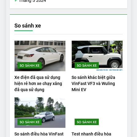
Tháng 5 2024
Những trải nghiệm đỉnh cao
chỉ có trên VinFast VF8
ĐÁNH GIÁ XE
So sánh xe
19
VinFast VF9 có gì để cạnh
tranh với các xe xăng cùng
tầm giá?
ĐÁNH GIÁ XE
SO SÁNH XE
SO SÁNH XE
20
Xe điện đã qua sử dụng
So sánh khác biệt giữa
Đánh giá: Người đam mê xe
hiện rẻ hơn xe chạy xăng
VinFast VF3 và Wuling
đã qua sử dụng
Mini EV
điện Hyundai Ioniq 5 N 2025
cho thấy đáng để chờ đợi
ĐÁNH GIÁ XE
1
SO SÁNH XE
SO SÁNH XE
Xe tốt nhất để mua năm
2025: Green Car Reports
So sánh điều hòa VinFast
Test nhanh điều hòa