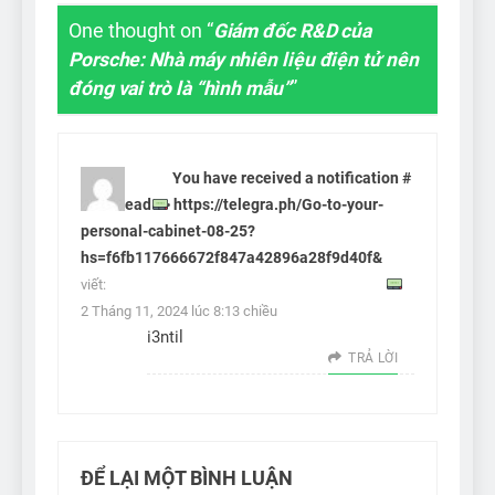
One thought on “
Giám đốc R&D của
Porsche: Nhà máy nhiên liệu điện tử nên
đóng vai trò là “hình mẫu”
”
You have received a notification #
141. Read >> https://telegra.ph/Go-to-your-
personal-cabinet-08-25?
hs=f6fb117666672f847a42896a28f9d40f&
viết:
2 Tháng 11, 2024 lúc 8:13 chiều
i3ntil
TRẢ LỜI
ĐỂ LẠI MỘT BÌNH LUẬN