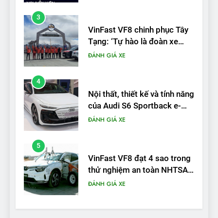
bánh tại Trung Quốc’
4
Nội thất, thiết kế và tính năng
của Audi S6 Sportback e-
tron
ĐÁNH GIÁ XE
5
VinFast VF8 đạt 4 sao trong
thử nghiệm an toàn NHTSA
tại Mỹ
ĐÁNH GIÁ XE
6
Hệ thống treo đa điểm –
trang bị “đáng từng xu” trên
VinFast VF 6
ĐÁNH GIÁ XE