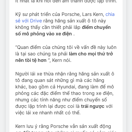
ít nhất là khi nói đến âm thanh được lập trình.
Kỹ sư phát triển của Porsche, Lars Kern,
chia
sẻ với Drive
rằng hãng sản xuất ô tô này
không thấy cần thiết phải lắp
điểm chuyển
số mô phỏng vào xe điện
.
“Quan điểm của chúng tôi về vấn đề này luôn
là tại sao chúng ta phải
làm cho mọi thứ trở
nên tồi tệ hơn
“, Kern nói.
Người lái xe thừa nhận rằng hãng sản xuất ô
tô đang quan sát những gì mà các hãng
khác, bao gồm cả Hyundai, đang làm để mô
phỏng các đặc điểm thể thao trong xe điện,
nhưng các tính năng như điểm chuyển số
được lập trình lại được coi là
trái ngược
với
việc lái xe nhanh nhất có thể.
Kern lưu ý rằng Porsche vẫn sản xuất động