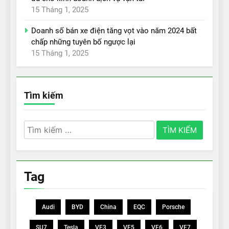
15 Tháng 1, 2025
Doanh số bán xe điện tăng vọt vào năm 2024 bất
chấp những tuyên bố ngược lại
15 Tháng 1, 2025
Tìm kiếm
Tìm
kiếm
cho:
Tag
Audi
BYD
China
EQC
Porsche
SU7
Tesla
VF3
VF5
VF6
VF7