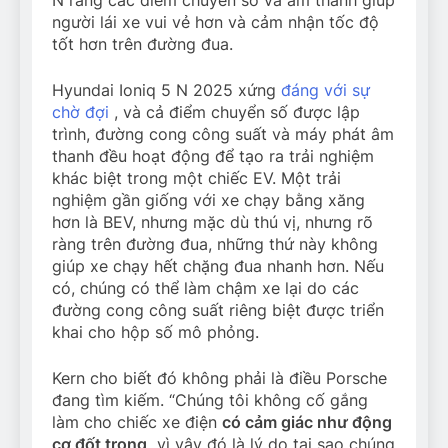
người lái xe vui vẻ hơn và cảm nhận tốc độ
tốt hơn trên đường đua.
Hyundai Ioniq 5 N 2025 xứng
đáng với sự
chờ đợi
, và cả điểm chuyển số được lập
trình, đường cong công suất và máy phát âm
thanh đều hoạt động để tạo ra trải nghiệm
khác biệt trong một chiếc EV. Một trải
nghiệm gần giống với xe chạy bằng xăng
hơn là BEV, nhưng mặc dù thú vị, nhưng rõ
ràng trên đường đua, những thứ này không
giúp xe chạy hết chặng đua nhanh hơn. Nếu
có, chúng có thể làm chậm xe lại do các
đường cong công suất riêng biệt được triển
khai cho hộp số mô phỏng.
Kern cho biết đó không phải là điều Porsche
đang tìm kiếm. “Chúng tôi không cố gắng
làm cho chiếc xe điện
có cảm giác như động
cơ đốt trong,
vì vậy đó là lý do tại sao chúng