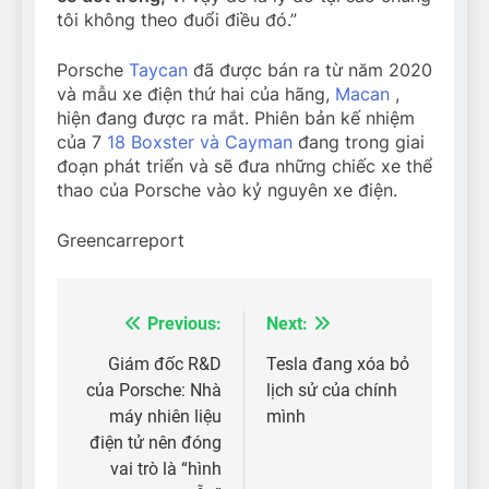
tôi không theo đuổi điều đó.”
Porsche
Taycan
đã được bán ra từ năm 2020
và mẫu xe điện thứ hai của hãng,
Macan
,
hiện đang được ra mắt. Phiên bản kế nhiệm
của 7
18 Boxster và Cayman
đang trong giai
đoạn phát triển và sẽ đưa những chiếc xe thể
thao của Porsche vào kỷ nguyên xe điện.
Greencarreport
Previous:
Next:
Điều
hướng
Giám đốc R&D
Tesla đang xóa bỏ
của Porsche: Nhà
lịch sử của chính
bài
máy nhiên liệu
mình
viết
điện tử nên đóng
vai trò là “hình