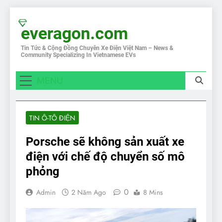
Skip
to
everagon.com
content
Tin Tức & Cộng Đồng Chuyên Xe Điện Việt Nam – News &
Community Specializing In Vietnamese EVs
MENU
TIN Ô-TÔ ĐIỆN
Porsche sẽ không sản xuất xe
điện với chế độ chuyển số mô
phỏng
0
Admin
2 Năm Ago
8 Mins