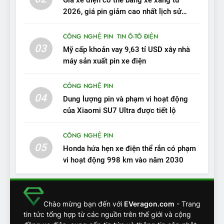
Giá xe điện có thể bằng xe xăng từ
hẳn xe xăng”
2026, giá pin giảm cao nhất lịch sử
ĐÁNH GIÁ XE
trong năm qua
CÔNG NGHỆ PIN
TIN Ô-TÔ ĐIỆN
11
03
Mỹ cấp khoản vay 9,63 tỉ USD xây nhà
Người dùng nhận xét về
máy sản xuất pin xe điện
VinFast VF7: Độ hoàn thiện
tốt, lái hay nhất tầm giá 1 tỷ
ĐÁNH GIÁ XE
CÔNG NGHỆ PIN
đồng
04
Dung lượng pin và phạm vi hoạt động
12
của Xiaomi SU7 Ultra được tiết lộ
VinFast VF7 – Mẫu xe cá
tính, ‘tốt gỗ tốt cả nước sơn’
CÔNG NGHỆ PIN
05
ĐÁNH GIÁ XE
Honda hứa hẹn xe điện thể rắn có phạm
vi hoạt động 998 km vào năm 2030
13
Chuyên gia tiết lộ bài test
khắc nghiệt và điểm tuyệt
Chào mừng bạn đến với
EVeragon.com
- Trang
đối về an toàn trên VinFast
ĐÁNH GIÁ XE
tin tức tổng hợp từ các nguồn trên thế giới và cộng
VF8