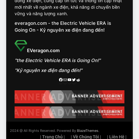
đồng xe điện, cung cấp tin tức và thông tin cập nhật
mới nhất về ngành xe điện, khả năng di chuyển bền
14
vững và năng lượng xanh.
VinFast VF7 đang bỏ xa
everagon.com - the Electric Vehicle ERA is
nhóm SUV hạng C chạy xăng
Going On - Kỷ nguyên xe điện đang đến!
như thế nào?
ĐÁNH GIÁ XE
EVeragon.com
15
Chủ xe điện kể chuyện về
‘cảnh vệ’ ADAS, ‘trợ lý’ ViVi
"the Electric Vehicle ERA is Going On!"
trên ngàn dặm đường
CÔNG NGHỆ AI, TỰ LÁI, ADAS,
"Kỷ nguyên xe điện đang đến!"
ROBOTAXI
Facebook
Mail
Youtube
Twitter
Reddit
ĐÁNH GIÁ XE
16
Chọn VinFast VF8 hay Santa
Fe, Fortuner ?
ĐÁNH GIÁ XE
2024 @ All Rights Reserved. Powered By
BlazeThemes
.
17
| Trang Chủ |
| Về Chúng Tôi |
| Liên Hệ |