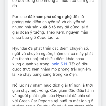
cơ đốt trong cho những ai muốn có cảm giác
đó.
Porsche
đã khám phá công nghệ
để mô
phỏng các điểm chuyển số và chuyển số,
nhưng nhà sản xuất ô tô này đã dừng lại ở
giai đoạn ý tưởng. Theo Kern, nguyên mẫu
chưa bao giờ được tạo ra.
Hyundai đã phát triển các điểm chuyển số,
ngắt và chuyển nguồn, thậm chí cả máy phát
âm thanh (loa) tại nhiều điểm khác nhau
xung quanh xe trong
Ioniq 5 N.
Tất cả đều
được thực hiện nhằm mô phỏng trải nghiệm
lái xe chạy bằng xăng trong xe điện.
Nỗ lực này nhằm mục đích giải trí hơn là thời
gian chạy một vòng. Các giám đốc điều hành
và người phát ngôn của Hyundai đã chia sẻ
với Green Car Reports tại buổi ra mắt Ioniq 5
N rằng các điểm chuyển số và âm thanh giúp