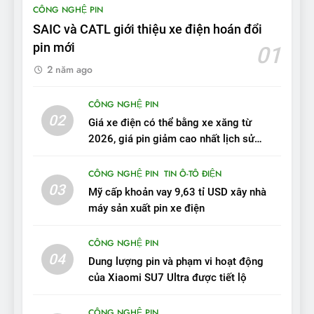
CÔNG NGHỆ PIN
tầm hoạt động 2.100 km với
SAIC và CATL giới thiệu xe điện hoán đổi
chất lượng tương xứng
ĐÁNH GIÁ XE
pin mới
01
2 năm ago
10
Sau 3 tháng nhận xe, chủ xe
CÔNG NGHỆ PIN
VinFast VF 7 tấm tắc: “Hơn
02
Giá xe điện có thể bằng xe xăng từ
hẳn xe xăng”
ĐÁNH GIÁ XE
2026, giá pin giảm cao nhất lịch sử
trong năm qua
11
CÔNG NGHỆ PIN
TIN Ô-TÔ ĐIỆN
Người dùng nhận xét về
03
Mỹ cấp khoản vay 9,63 tỉ USD xây nhà
VinFast VF7: Độ hoàn thiện
máy sản xuất pin xe điện
tốt, lái hay nhất tầm giá 1 tỷ
ĐÁNH GIÁ XE
đồng
CÔNG NGHỆ PIN
04
12
Dung lượng pin và phạm vi hoạt động
VinFast VF7 – Mẫu xe cá
của Xiaomi SU7 Ultra được tiết lộ
tính, ‘tốt gỗ tốt cả nước sơn’
CÔNG NGHỆ PIN