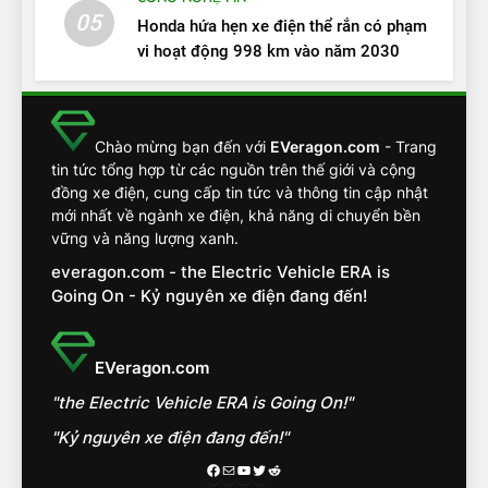
ĐÁNH GIÁ XE
05
Honda hứa hẹn xe điện thể rắn có phạm
vi hoạt động 998 km vào năm 2030
13
Chuyên gia tiết lộ bài test
khắc nghiệt và điểm tuyệt
đối về an toàn trên VinFast
ĐÁNH GIÁ XE
Chào mừng bạn đến với
EVeragon.com
- Trang
VF8
tin tức tổng hợp từ các nguồn trên thế giới và cộng
đồng xe điện, cung cấp tin tức và thông tin cập nhật
14
mới nhất về ngành xe điện, khả năng di chuyển bền
VinFast VF7 đang bỏ xa
vững và năng lượng xanh.
nhóm SUV hạng C chạy xăng
everagon.com - the Electric Vehicle ERA is
như thế nào?
ĐÁNH GIÁ XE
Going On - Kỷ nguyên xe điện đang đến!
15
Chủ xe điện kể chuyện về
EVeragon.com
‘cảnh vệ’ ADAS, ‘trợ lý’ ViVi
"the Electric Vehicle ERA is Going On!"
trên ngàn dặm đường
CÔNG NGHỆ AI, TỰ LÁI, ADAS,
ROBOTAXI
"Kỷ nguyên xe điện đang đến!"
ĐÁNH GIÁ XE
Facebook
Mail
Youtube
Twitter
Reddit