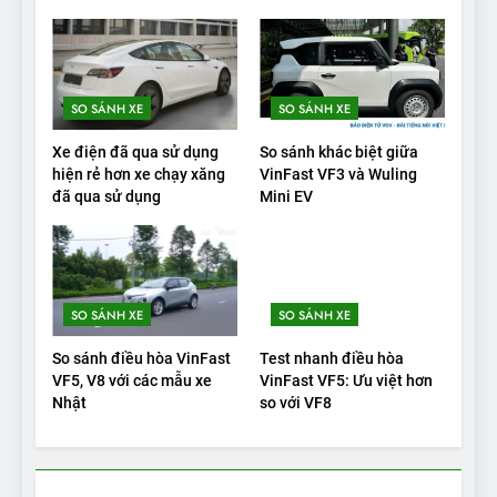
VinFast VF9 có gì để cạnh
tranh với các xe xăng cùng
tầm giá?
ĐÁNH GIÁ XE
SO SÁNH XE
SO SÁNH XE
20
Xe điện đã qua sử dụng
So sánh khác biệt giữa
Đánh giá: Người đam mê xe
hiện rẻ hơn xe chạy xăng
VinFast VF3 và Wuling
đã qua sử dụng
Mini EV
điện Hyundai Ioniq 5 N 2025
cho thấy đáng để chờ đợi
ĐÁNH GIÁ XE
1
SO SÁNH XE
SO SÁNH XE
Xe tốt nhất để mua năm
2025: Green Car Reports
So sánh điều hòa VinFast
Test nhanh điều hòa
nêu tên 5 người vào chung
ĐÁNH GIÁ XE
VF5, V8 với các mẫu xe
VinFast VF5: Ưu việt hơn
kết – Mỹ
Nhật
so với VF8
2
‘Wuling Bingo ồn, không có
trạm sạc, nhưng vẫn bán