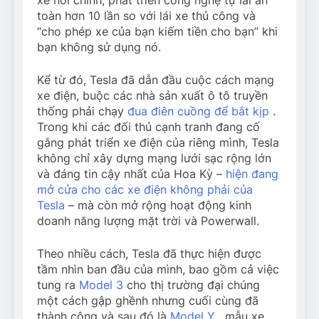
xe hơi chính, phát triển công nghệ tự lái an
toàn hơn 10 lần so với lái xe thủ công và
“cho phép xe của bạn kiếm tiền cho bạn” khi
bạn không sử dụng nó.
Kể từ đó, Tesla đã dẫn đầu cuộc cách mạng
xe điện, buộc các nhà sản xuất ô tô truyền
thống phải chạy
đua điên cuồng để bắt kịp
.
Trong khi các đối thủ cạnh tranh đang cố
gắng phát triển xe điện của riêng mình, Tesla
không chỉ xây dựng mạng lưới sạc rộng lớn
và đáng tin cậy nhất của Hoa Kỳ –
hiện đang
mở cửa cho các xe điện không phải của
Tesla
– mà còn mở rộng hoạt động kinh
doanh năng lượng mặt trời và Powerwall.
Theo nhiều cách, Tesla đã thực hiện được
tầm nhìn ban đầu của mình, bao gồm cả việc
tung ra
Model 3
cho thị trường đại chúng
một cách gập ghềnh nhưng cuối cùng đã
thành công và sau đó là
Model Y
, mẫu xe