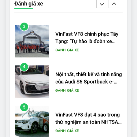
Đánh giá xe
được nếu biết cách’
ĐÁNH GIÁ XE
3
VinFast VF8 chinh phục Tây
Tạng: ‘Tự hào là đoàn xe
điện Việt Nam đầu tiên lăn
ĐÁNH GIÁ XE
bánh tại Trung Quốc’
4
Nội thất, thiết kế và tính năng
của Audi S6 Sportback e-
tron
ĐÁNH GIÁ XE
5
VinFast VF8 đạt 4 sao trong
thử nghiệm an toàn NHTSA
tại Mỹ
ĐÁNH GIÁ XE