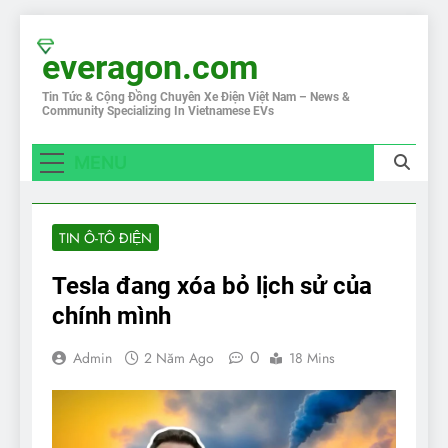
Skip
to
everagon.com
content
Tin Tức & Cộng Đồng Chuyên Xe Điện Việt Nam – News &
Community Specializing In Vietnamese EVs
MENU
TIN Ô-TÔ ĐIỆN
Tesla đang xóa bỏ lịch sử của
chính mình
0
Admin
2 Năm Ago
18 Mins