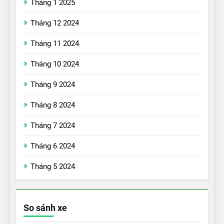
Tháng 1 2025
Tháng 12 2024
Tháng 11 2024
Tháng 10 2024
Tháng 9 2024
17
Đánh giá nhanh Vinfast VF5
Tháng 8 2024
vừa ra mắt tại Việt Nam – có
Tháng 7 2024
gì đấu với đối thủ?
ĐÁNH GIÁ XE
Tháng 6 2024
18
Tháng 5 2024
Những trải nghiệm đỉnh cao
chỉ có trên VinFast VF8
ĐÁNH GIÁ XE
So sánh xe
19