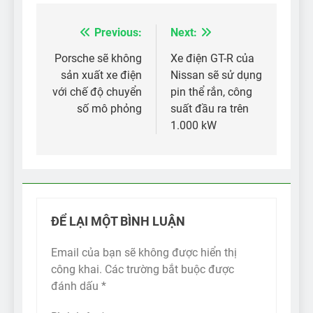
Previous:
Next:
Điều
hướng
Porsche sẽ không
Xe điện GT-R của
sản xuất xe điện
Nissan sẽ sử dụng
bài
với chế độ chuyển
pin thể rắn, công
viết
số mô phỏng
suất đầu ra trên
1.000 kW
ĐỂ LẠI MỘT BÌNH LUẬN
Email của bạn sẽ không được hiển thị
công khai.
Các trường bắt buộc được
đánh dấu
*