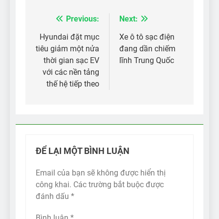
Previous:
Next:
Điều
hướng
Hyundai đặt mục
Xe ô tô sạc điện
tiêu giảm một nửa
đang dần chiếm
bài
thời gian sạc EV
lĩnh Trung Quốc
viết
với các nền tảng
thế hệ tiếp theo
ĐỂ LẠI MỘT BÌNH LUẬN
Email của bạn sẽ không được hiển thị
công khai.
Các trường bắt buộc được
đánh dấu
*
Bình luận
*