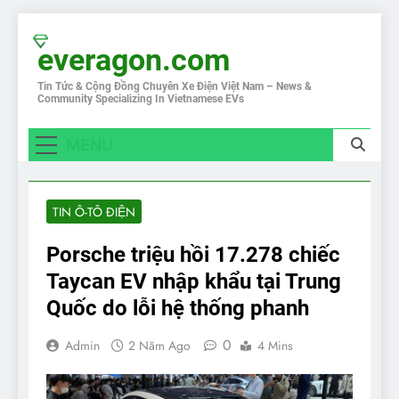
Skip
to
everagon.com
content
Tin Tức & Cộng Đồng Chuyên Xe Điện Việt Nam – News &
Community Specializing In Vietnamese EVs
MENU
TIN Ô-TÔ ĐIỆN
Porsche triệu hồi 17.278 chiếc
Taycan EV nhập khẩu tại Trung
Quốc do lỗi hệ thống phanh
0
Admin
2 Năm Ago
4 Mins