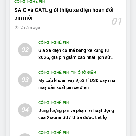
CÔNG NGHỆ PIN
tầm hoạt động 2.100 km với
SAIC và CATL giới thiệu xe điện hoán đổi
chất lượng tương xứng
ĐÁNH GIÁ XE
pin mới
01
2 năm ago
10
Sau 3 tháng nhận xe, chủ xe
CÔNG NGHỆ PIN
VinFast VF 7 tấm tắc: “Hơn
02
Giá xe điện có thể bằng xe xăng từ
hẳn xe xăng”
ĐÁNH GIÁ XE
2026, giá pin giảm cao nhất lịch sử
trong năm qua
11
CÔNG NGHỆ PIN
TIN Ô-TÔ ĐIỆN
Người dùng nhận xét về
03
Mỹ cấp khoản vay 9,63 tỉ USD xây nhà
VinFast VF7: Độ hoàn thiện
máy sản xuất pin xe điện
tốt, lái hay nhất tầm giá 1 tỷ
ĐÁNH GIÁ XE
đồng
CÔNG NGHỆ PIN
04
12
Dung lượng pin và phạm vi hoạt động
VinFast VF7 – Mẫu xe cá
của Xiaomi SU7 Ultra được tiết lộ
tính, ‘tốt gỗ tốt cả nước sơn’
CÔNG NGHỆ PIN
ĐÁNH GIÁ XE