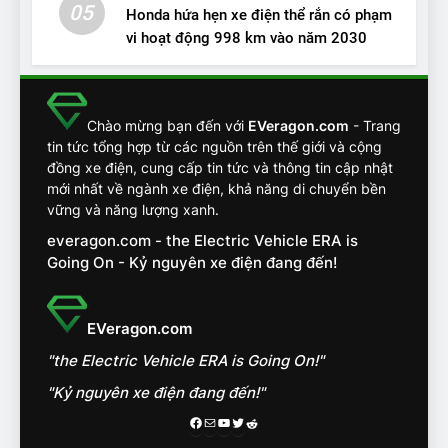
05
Honda hứa hẹn xe điện thể rắn có phạm
vi hoạt động 998 km vào năm 2030
13
Chuyên gia tiết lộ bài test
khắc nghiệt và điểm tuyệt
đối về an toàn trên VinFast
ĐÁNH GIÁ XE
Chào mừng bạn đến với
EVeragon.com
- Trang
VF8
tin tức tổng hợp từ các nguồn trên thế giới và cộng
đồng xe điện, cung cấp tin tức và thông tin cập nhật
14
mới nhất về ngành xe điện, khả năng di chuyển bền
VinFast VF7 đang bỏ xa
vững và năng lượng xanh.
nhóm SUV hạng C chạy xăng
everagon.com - the Electric Vehicle ERA is
như thế nào?
ĐÁNH GIÁ XE
Going On - Kỷ nguyên xe điện đang đến!
15
Chủ xe điện kể chuyện về
EVeragon.com
‘cảnh vệ’ ADAS, ‘trợ lý’ ViVi
"the Electric Vehicle ERA is Going On!"
trên ngàn dặm đường
CÔNG NGHỆ AI, TỰ LÁI, ADAS,
ROBOTAXI
"Kỷ nguyên xe điện đang đến!"
ĐÁNH GIÁ XE
Facebook
Mail
Youtube
Twitter
Reddit
16