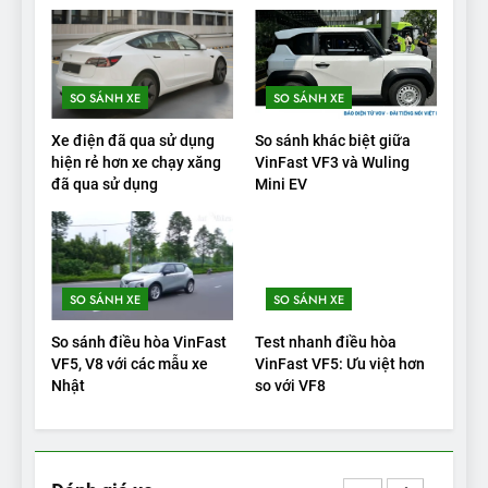
VinFast VF9 có gì để cạnh
tranh với các xe xăng cùng
tầm giá?
ĐÁNH GIÁ XE
SO SÁNH XE
SO SÁNH XE
20
Xe điện đã qua sử dụng
So sánh khác biệt giữa
Đánh giá: Người đam mê xe
hiện rẻ hơn xe chạy xăng
VinFast VF3 và Wuling
đã qua sử dụng
Mini EV
điện Hyundai Ioniq 5 N 2025
cho thấy đáng để chờ đợi
ĐÁNH GIÁ XE
1
SO SÁNH XE
SO SÁNH XE
Xe tốt nhất để mua năm
2025: Green Car Reports
So sánh điều hòa VinFast
Test nhanh điều hòa
nêu tên 5 người vào chung
ĐÁNH GIÁ XE
VF5, V8 với các mẫu xe
VinFast VF5: Ưu việt hơn
kết – Mỹ
Nhật
so với VF8
2
‘Wuling Bingo ồn, không có
trạm sạc, nhưng vẫn bán