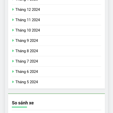
Tháng 12 2024
Tháng 11 2024
Tháng 10 2024
Tháng 9 2024
17
Đánh giá nhanh Vinfast VF5
Tháng 8 2024
vừa ra mắt tại Việt Nam – có
Tháng 7 2024
gì đấu với đối thủ?
ĐÁNH GIÁ XE
Tháng 6 2024
18
Tháng 5 2024
Những trải nghiệm đỉnh cao
chỉ có trên VinFast VF8
ĐÁNH GIÁ XE
So sánh xe
19