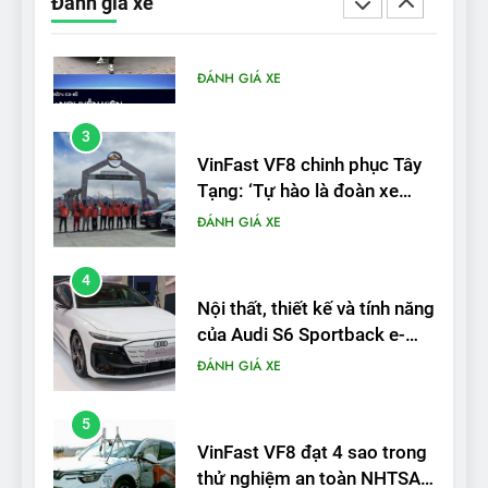
Đánh giá xe
được nếu biết cách’
ĐÁNH GIÁ XE
3
VinFast VF8 chinh phục Tây
Tạng: ‘Tự hào là đoàn xe
điện Việt Nam đầu tiên lăn
ĐÁNH GIÁ XE
bánh tại Trung Quốc’
4
Nội thất, thiết kế và tính năng
của Audi S6 Sportback e-
tron
ĐÁNH GIÁ XE
5
VinFast VF8 đạt 4 sao trong
thử nghiệm an toàn NHTSA
tại Mỹ
ĐÁNH GIÁ XE