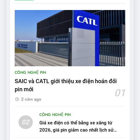
từ xe xăng sang xe điện
ĐÁNH GIÁ XE
8
Bài kiểm tra của Mỹ về đối
thủ Tesla Model 3 của BYD:
‘Nó sang trọng hơn nhiều’
ĐÁNH GIÁ XE
9
BYD Seal 06 DM-i PHEV có
CÔNG NGHỆ PIN
tầm hoạt động 2.100 km với
SAIC và CATL giới thiệu xe điện hoán đổi
chất lượng tương xứng
ĐÁNH GIÁ XE
pin mới
01
2 năm ago
10
Sau 3 tháng nhận xe, chủ xe
CÔNG NGHỆ PIN
VinFast VF 7 tấm tắc: “Hơn
02
Giá xe điện có thể bằng xe xăng từ
hẳn xe xăng”
ĐÁNH GIÁ XE
2026, giá pin giảm cao nhất lịch sử
trong năm qua