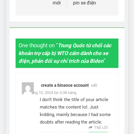
viết
mới
pin xe điện
One thought on “
Trung Quốc từ chối các
khoản trợ cấp bị WTO cấm dành cho xe
điện, phản đối sự chỉ trích của Biden
”
create a binance account
viết:
26 Tháng 10, 2024 lúc 6:38 sáng
I don’t think the title of your article
matches the content lol. Just
kidding, mainly because I had some
doubts after reading the article.
TRẢ LỜI