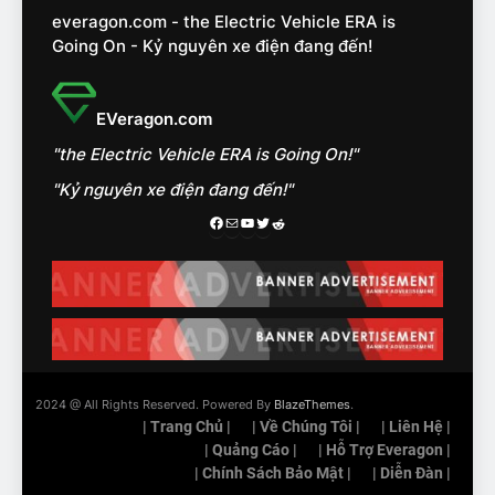
nhóm SUV hạng C chạy xăng
everagon.com - the Electric Vehicle ERA is
như thế nào?
ĐÁNH GIÁ XE
Going On - Kỷ nguyên xe điện đang đến!
15
Chủ xe điện kể chuyện về
EVeragon.com
‘cảnh vệ’ ADAS, ‘trợ lý’ ViVi
"the Electric Vehicle ERA is Going On!"
trên ngàn dặm đường
CÔNG NGHỆ AI, TỰ LÁI, ADAS,
ROBOTAXI
"Kỷ nguyên xe điện đang đến!"
ĐÁNH GIÁ XE
Facebook
Mail
Youtube
Twitter
Reddit
16
Chọn VinFast VF8 hay Santa
Fe, Fortuner ?
ĐÁNH GIÁ XE
17
2024 @ All Rights Reserved. Powered By
BlazeThemes
.
Đánh giá nhanh Vinfast VF5
| Trang Chủ |
| Về Chúng Tôi |
| Liên Hệ |
vừa ra mắt tại Việt Nam – có
| Quảng Cáo |
| Hỗ Trợ Everagon |
gì đấu với đối thủ?
| Chính Sách Bảo Mật |
| Diễn Đàn |
ĐÁNH GIÁ XE