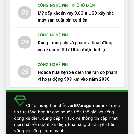
11
CÔNG NGHỆ PIN
TIN Ô-TÔ ĐIỆN
Người dùng nhận xét về
03
Mỹ cấp khoản vay 9,63 tỉ USD xây nhà
VinFast VF7: Độ hoàn thiện
máy sản xuất pin xe điện
tốt, lái hay nhất tầm giá 1 tỷ
ĐÁNH GIÁ XE
đồng
CÔNG NGHỆ PIN
04
12
Dung lượng pin và phạm vi hoạt động
VinFast VF7 – Mẫu xe cá
của Xiaomi SU7 Ultra được tiết lộ
tính, ‘tốt gỗ tốt cả nước sơn’
CÔNG NGHỆ PIN
ĐÁNH GIÁ XE
05
Honda hứa hẹn xe điện thể rắn có phạm
vi hoạt động 998 km vào năm 2030
13
Chuyên gia tiết lộ bài test
khắc nghiệt và điểm tuyệt
đối về an toàn trên VinFast
ĐÁNH GIÁ XE
Chào mừng bạn đến với
EVeragon.com
- Trang
VF8
tin tức tổng hợp từ các nguồn trên thế giới và cộng
đồng xe điện, cung cấp tin tức và thông tin cập nhật
14
mới nhất về ngành xe điện, khả năng di chuyển bền
VinFast VF7 đang bỏ xa
vững và năng lượng xanh.