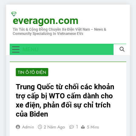
Skip
to
everagon.com
content
Tin Tức & Cộng Đồng Chuyên Xe Điện Việt Nam – News &
Community Specializing In Vietnamese EVs
MENU
TIN Ô-TÔ ĐIỆN
Trung Quốc từ chối các khoản
trợ cấp bị WTO cấm dành cho
xe điện, phản đối sự chỉ trích
của Biden
1
Admin
2 Năm Ago
5 Mins