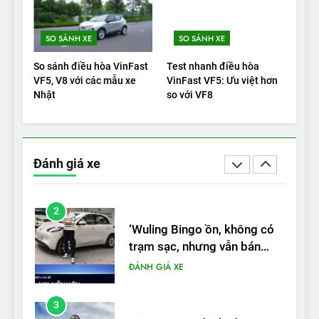
1
SO SÁNH XE
SO SÁNH XE
Xe tốt nhất để mua năm
2025: Green Car Reports
So sánh điều hòa VinFast
Test nhanh điều hòa
nêu tên 5 người vào chung
ĐÁNH GIÁ XE
VF5, V8 với các mẫu xe
VinFast VF5: Ưu việt hơn
kết – Mỹ
Nhật
so với VF8
2
‘Wuling Bingo ồn, không có
trạm sạc, nhưng vẫn bán
Đánh giá xe
được nếu biết cách’
ĐÁNH GIÁ XE
3
VinFast VF8 chinh phục Tây
Tạng: ‘Tự hào là đoàn xe
điện Việt Nam đầu tiên lăn
ĐÁNH GIÁ XE
bánh tại Trung Quốc’
4