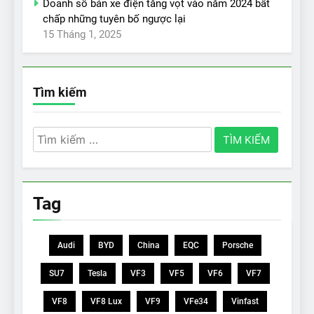
Doanh số bán xe điện tăng vọt vào năm 2024 bất
chấp những tuyên bố ngược lại
15 Tháng 1, 2025
Tìm kiếm
Tìm
kiếm
cho:
Tag
Audi
BYD
China
EQC
Porsche
SU7
Tesla
VF3
VF5
VF6
VF7
VF8
VF8 Lux
VF9
VFe34
Vinfast