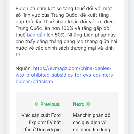
Biden đã cam kết sẽ tăng thuế đối với một
số lĩnh vực của Trung Quốc, đề xuất tăng
gấp bốn lần thuế nhập khẩu đối với xe điện
Trung Quốc lên hơn 100% và tăng gấp đôi
thuế
bán dẫn
lên 50%. Những biện pháp này
cho thấy căng thẳng đang leo thang giữa hai
nước về các chính sách thương mại và kinh
tế.
Nguồn:
https://evmagz.com/china-denies-
wto-prohibited-subsidies-for-evs-counters-
bidens-criticism/
Previous:
Next:
Điều
hướng
Việc sản xuất Ford
Manchin phản đối
Explorer EV bắt
các quy định về
bài
đầu ở Đức với pin
nội dung tín dụng