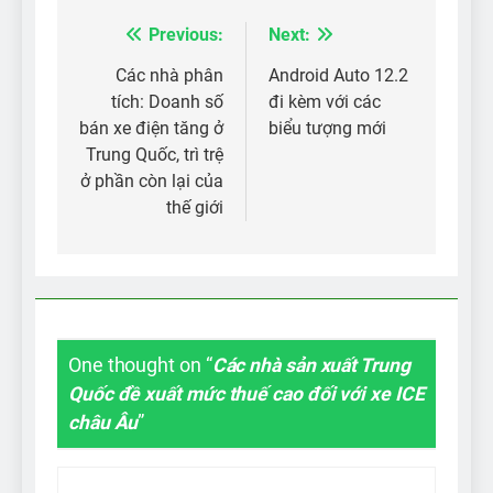
Previous:
Next:
Điều
hướng
Các nhà phân
Android Auto 12.2
tích: Doanh số
đi kèm với các
bài
bán xe điện tăng ở
biểu tượng mới
viết
Trung Quốc, trì trệ
ở phần còn lại của
thế giới
One thought on “
Các nhà sản xuất Trung
Quốc đề xuất mức thuế cao đối với xe ICE
châu Âu
”