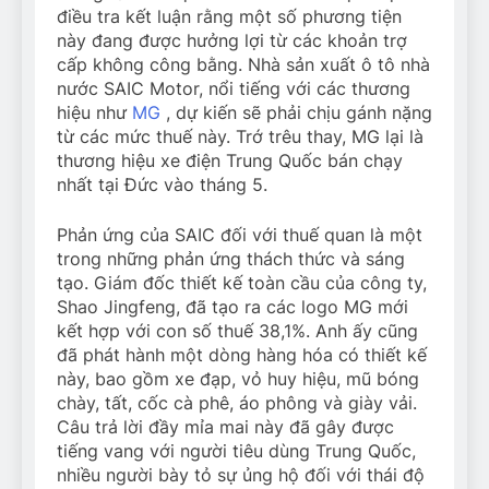
điều tra kết luận rằng một số phương tiện
này đang được hưởng lợi từ các khoản trợ
cấp không công bằng. Nhà sản xuất ô tô nhà
nước SAIC Motor, nổi tiếng với các thương
hiệu như
MG
, dự kiến ​​sẽ phải chịu gánh nặng
từ các mức thuế này. Trớ trêu thay, MG lại là
thương hiệu xe điện Trung Quốc bán chạy
nhất tại Đức vào tháng 5.
Phản ứng của SAIC đối với thuế quan là một
trong những phản ứng thách thức và sáng
tạo. Giám đốc thiết kế toàn cầu của công ty,
Shao Jingfeng, đã tạo ra các logo MG mới
kết hợp với con số thuế 38,1%. Anh ấy cũng
đã phát hành một dòng hàng hóa có thiết kế
này, bao gồm xe đạp, vỏ huy hiệu, mũ bóng
chày, tất, cốc cà phê, áo phông và giày vải.
Câu trả lời đầy mỉa mai này đã gây được
tiếng vang với người tiêu dùng Trung Quốc,
nhiều người bày tỏ sự ủng hộ đối với thái độ