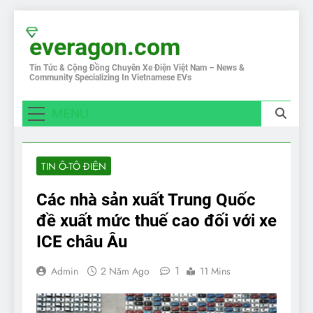
Skip
to
everagon.com
content
Tin Tức & Cộng Đồng Chuyên Xe Điện Việt Nam – News &
Community Specializing In Vietnamese EVs
MENU
TIN Ô-TÔ ĐIỆN
Các nhà sản xuất Trung Quốc
đề xuất mức thuế cao đối với xe
ICE châu Âu
1
Admin
2 Năm Ago
11 Mins