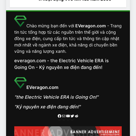
13
Chuyên gia tiết lộ bài test
khắc nghiệt và điểm tuyệt
đối về an toàn trên VinFast
ĐÁNH GIÁ XE
Chào mừng bạn đến với
EVeragon.com
- Trang
VF8
tin tức tổng hợp từ các nguồn trên thế giới và cộng
đồng xe điện, cung cấp tin tức và thông tin cập nhật
14
mới nhất về ngành xe điện, khả năng di chuyển bền
VinFast VF7 đang bỏ xa
vững và năng lượng xanh.
nhóm SUV hạng C chạy xăng
everagon.com - the Electric Vehicle ERA is
như thế nào?
ĐÁNH GIÁ XE
Going On - Kỷ nguyên xe điện đang đến!
15
Chủ xe điện kể chuyện về
EVeragon.com
‘cảnh vệ’ ADAS, ‘trợ lý’ ViVi
"the Electric Vehicle ERA is Going On!"
trên ngàn dặm đường
CÔNG NGHỆ AI, TỰ LÁI, ADAS,
ROBOTAXI
"Kỷ nguyên xe điện đang đến!"
ĐÁNH GIÁ XE
Facebook
Mail
Youtube
Twitter
Reddit
16
Chọn VinFast VF8 hay Santa