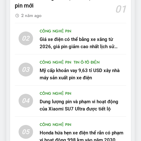
ĐÁNH GIÁ XE
pin mới
01
2 năm ago
10
Sau 3 tháng nhận xe, chủ xe
CÔNG NGHỆ PIN
VinFast VF 7 tấm tắc: “Hơn
02
Giá xe điện có thể bằng xe xăng từ
hẳn xe xăng”
ĐÁNH GIÁ XE
2026, giá pin giảm cao nhất lịch sử
trong năm qua
11
CÔNG NGHỆ PIN
TIN Ô-TÔ ĐIỆN
Người dùng nhận xét về
03
Mỹ cấp khoản vay 9,63 tỉ USD xây nhà
VinFast VF7: Độ hoàn thiện
máy sản xuất pin xe điện
tốt, lái hay nhất tầm giá 1 tỷ
ĐÁNH GIÁ XE
đồng
CÔNG NGHỆ PIN
04
12
Dung lượng pin và phạm vi hoạt động
VinFast VF7 – Mẫu xe cá
của Xiaomi SU7 Ultra được tiết lộ
tính, ‘tốt gỗ tốt cả nước sơn’
CÔNG NGHỆ PIN
ĐÁNH GIÁ XE
05
Honda hứa hẹn xe điện thể rắn có phạm
vi hoạt động 998 km vào năm 2030