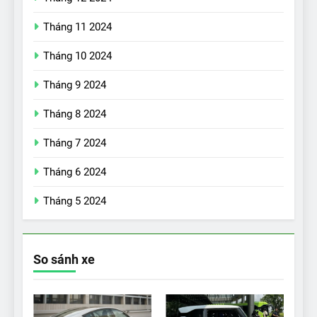
Tháng 11 2024
Tháng 10 2024
Tháng 9 2024
17
Đánh giá nhanh Vinfast VF5
Tháng 8 2024
vừa ra mắt tại Việt Nam – có
Tháng 7 2024
gì đấu với đối thủ?
ĐÁNH GIÁ XE
Tháng 6 2024
18
Tháng 5 2024
Những trải nghiệm đỉnh cao
chỉ có trên VinFast VF8
ĐÁNH GIÁ XE
So sánh xe
19
VinFast VF9 có gì để cạnh
tranh với các xe xăng cùng