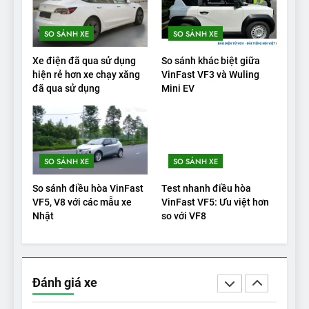
tầm giá?
ĐÁNH GIÁ XE
SO SÁNH XE
SO SÁNH XE
20
Xe điện đã qua sử dụng
So sánh khác biệt giữa
Đánh giá: Người đam mê xe
hiện rẻ hơn xe chạy xăng
VinFast VF3 và Wuling
đã qua sử dụng
Mini EV
điện Hyundai Ioniq 5 N 2025
cho thấy đáng để chờ đợi
ĐÁNH GIÁ XE
1
SO SÁNH XE
SO SÁNH XE
Xe tốt nhất để mua năm
2025: Green Car Reports
So sánh điều hòa VinFast
Test nhanh điều hòa
nêu tên 5 người vào chung
ĐÁNH GIÁ XE
VF5, V8 với các mẫu xe
VinFast VF5: Ưu việt hơn
kết – Mỹ
Nhật
so với VF8
2
‘Wuling Bingo ồn, không có
trạm sạc, nhưng vẫn bán
Đánh giá xe
được nếu biết cách’
ĐÁNH GIÁ XE