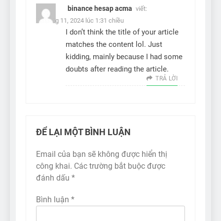
binance hesap acma
viết:
2 Tháng 11, 2024 lúc 1:31 chiều
I don’t think the title of your article
matches the content lol. Just
kidding, mainly because I had some
doubts after reading the article.
TRẢ LỜI
ĐỂ LẠI MỘT BÌNH LUẬN
Email của bạn sẽ không được hiển thị
công khai.
Các trường bắt buộc được
đánh dấu
*
Bình luận
*