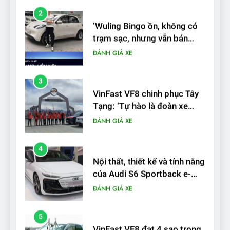
3
VinFast VF8 chinh phục Tây
Tạng: ‘Tự hào là đoàn xe
điện Việt Nam đầu tiên lăn
ĐÁNH GIÁ XE
bánh tại Trung Quốc’
4
Nội thất, thiết kế và tính năng
của Audi S6 Sportback e-
tron
ĐÁNH GIÁ XE
5
VinFast VF8 đạt 4 sao trong
thử nghiệm an toàn NHTSA
tại Mỹ
ĐÁNH GIÁ XE
6