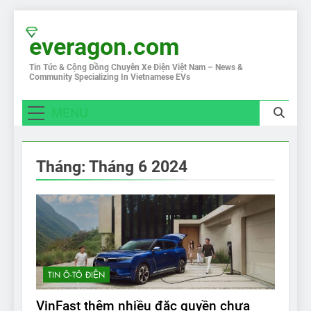
Skip
to
everagon.com
content
Tin Tức & Cộng Đồng Chuyên Xe Điện Việt Nam – News &
Community Specializing In Vietnamese EVs
MENU
Tháng:
Tháng 6 2024
TIN Ô-TÔ ĐIỆN
VinFast thêm nhiều đặc quyền chưa