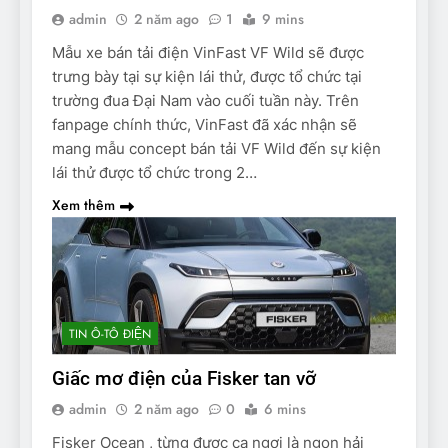
admin
2 năm ago
1
9 mins
Mẫu xe bán tải điện VinFast VF Wild sẽ được
trưng bày tại sự kiện lái thử, được tổ chức tại
trường đua Đại Nam vào cuối tuần này. Trên
fanpage chính thức, VinFast đã xác nhận sẽ
mang mẫu concept bán tải VF Wild đến sự kiện
lái thử được tổ chức trong 2…
Xem thêm
TIN Ô-TÔ ĐIỆN
Giấc mơ điện của Fisker tan vỡ
admin
2 năm ago
0
6 mins
Fisker Ocean , từng được ca ngợi là ngọn hải