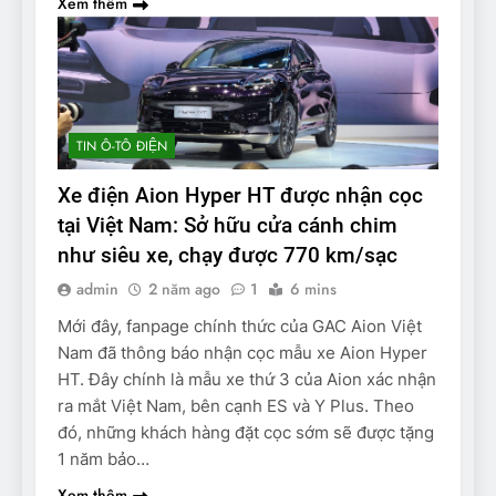
Xem thêm
TIN Ô-TÔ ĐIỆN
Xe điện Aion Hyper HT được nhận cọc
tại Việt Nam: Sở hữu cửa cánh chim
như siêu xe, chạy được 770 km/sạc
admin
2 năm ago
1
6 mins
Mới đây, fanpage chính thức của GAC Aion Việt
Nam đã thông báo nhận cọc mẫu xe Aion Hyper
HT. Đây chính là mẫu xe thứ 3 của Aion xác nhận
ra mắt Việt Nam, bên cạnh ES và Y Plus. Theo
đó, những khách hàng đặt cọc sớm sẽ được tặng
1 năm bảo…
Xem thêm