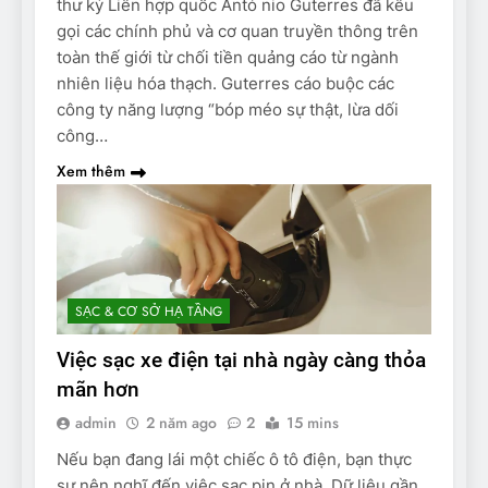
thư ký Liên hợp quốc Antó nio Guterres đã kêu
gọi các chính phủ và cơ quan truyền thông trên
toàn thế giới từ chối tiền quảng cáo từ ngành
nhiên liệu hóa thạch. Guterres cáo buộc các
công ty năng lượng “bóp méo sự thật, lừa dối
công…
Xem thêm
SẠC & CƠ SỞ HẠ TẦNG
Việc sạc xe điện tại nhà ngày càng thỏa
mãn hơn
admin
2 năm ago
2
15 mins
Nếu bạn đang lái một chiếc ô tô điện, bạn thực
sự nên nghĩ đến việc sạc pin ở nhà. Dữ liệu gần