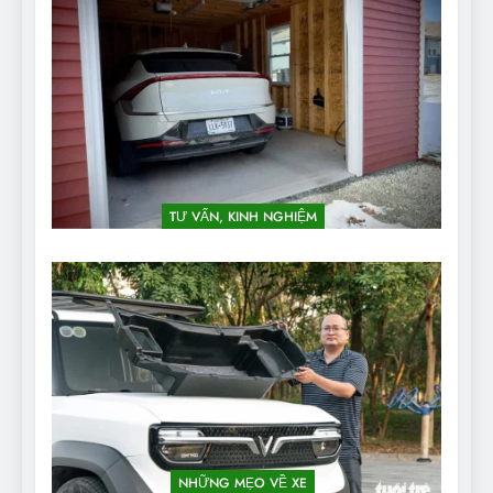
TƯ VẤN, KINH NGHIỆM
NHỮNG MẸO VỀ XE