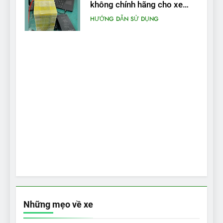
không chính hãng cho xe
máy điện
HƯỚNG DẪN SỬ DỤNG
Những mẹo về xe