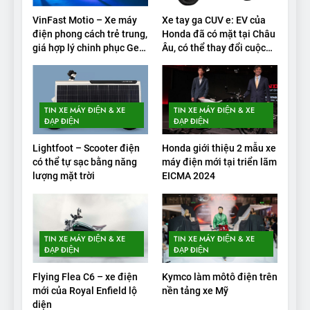
trong bài kiểm tra phạm vi
THỬ NGHIỆM PHẠM VI PIN
VinFast Motio – Xe máy
Xe tay ga CUV e: EV của
điện phong cách trẻ trung,
Honda đã có mặt tại Châu
2
giá hợp lý chinh phục Gen
Âu, có thể thay đổi cuộc
Alpha
chơi xe điện
Test quãng đường thực tế
của VinFast VF3: Vượt công
bố từ nhà sản xuất
THỬ NGHIỆM PHẠM VI PIN
TIN XE MÁY ĐIỆN & XE
TIN XE MÁY ĐIỆN & XE
ĐẠP ĐIỆN
ĐẠP ĐIỆN
3
Lightfoot – Scooter điện
Honda giới thiệu 2 mẫu xe
Thử nghiệm phạm vi thực tế
có thể tự sạc bằng năng
máy điện mới tại triển lãm
của Tesla Model 3 LR 2024
lượng mặt trời
EICMA 2024
THỬ NGHIỆM PHẠM VI PIN
4
TIN XE MÁY ĐIỆN & XE
TIN XE MÁY ĐIỆN & XE
VinFast VF 8 chạy cao tốc
ĐẠP ĐIỆN
ĐẠP ĐIỆN
được bao xa, mỗi kW điện đi
Flying Flea C6 – xe điện
Kymco làm môtô điện trên
được bao nhiêu km?
THỬ NGHIỆM PHẠM VI PIN
mới của Royal Enfield lộ
nền tảng xe Mỹ
diện