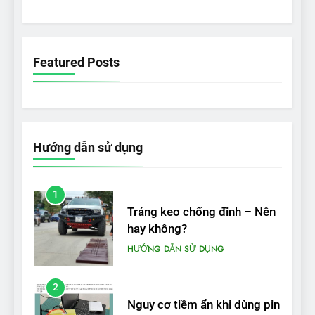
5
VinFast VF 5 di chuyển được
bao nhiêu km sau mỗi lần
Featured Posts
sạc đầy?
THỬ NGHIỆM PHẠM VI PIN
Hướng dẫn sử dụng
1
Tráng keo chống đinh – Nên
hay không?
HƯỚNG DẪN SỬ DỤNG
2
Nguy cơ tiềm ẩn khi dùng pin