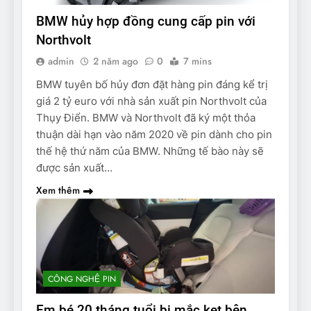
BMW hủy hợp đồng cung cấp pin với
Northvolt
admin
2 năm ago
0
7 mins
BMW tuyên bố hủy đơn đặt hàng pin đáng kể trị
giá 2 tỷ euro với nhà sản xuất pin Northvolt của
Thụy Điển. BMW và Northvolt đã ký một thỏa
thuận dài hạn vào năm 2020 về pin dành cho pin
thế hệ thứ năm của BMW. Những tế bào này sẽ
được sản xuất…
Xem thêm
CÔNG NGHỆ PIN
Em bé 20 tháng tuổi bị mắc kẹt bên