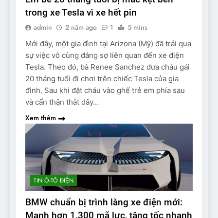
trong xe Tesla vì xe hết pin
admin
2 năm ago
1
5 mins
Mới đây, một gia đình tại Arizona (Mỹ) đã trải qua
sự việc vô cùng đáng sợ liên quan đến xe điện
Tesla. Theo đó, bà Renee Sanchez đưa cháu gái
20 tháng tuổi đi chơi trên chiếc Tesla của gia
đình. Sau khi đặt cháu vào ghế trẻ em phía sau
và cẩn thận thắt dây…
Xem thêm
TIN Ô-TÔ ĐIỆN
BMW chuẩn bị trình làng xe điện mới:
Mạnh hơn 1.300 mã lực, tăng tốc nhanh