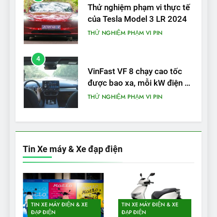
Thử nghiệm phạm vi thực tế
của Tesla Model 3 LR 2024
THỬ NGHIỆM PHẠM VI PIN
4
VinFast VF 8 chạy cao tốc
được bao xa, mỗi kW điện đi
được bao nhiêu km?
THỬ NGHIỆM PHẠM VI PIN
5
VinFast VF 5 di chuyển được
bao nhiêu km sau mỗi lần
Tin Xe máy & Xe đạp điện
sạc đầy?
THỬ NGHIỆM PHẠM VI PIN
1
Xe điện Trung Quốc với pin
TIN XE MÁY ĐIỆN & XE
TIN XE MÁY ĐIỆN & XE
‘bán rắn’ đi được 554 dặm
ĐẠP ĐIỆN
ĐẠP ĐIỆN