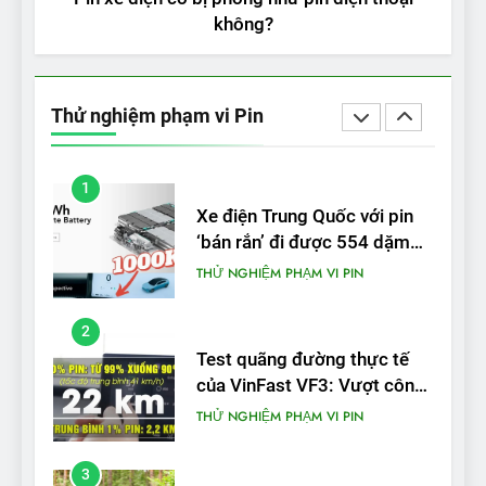
không?
5
VinFast VF 5 di chuyển được
bao nhiêu km sau mỗi lần
Thử nghiệm phạm vi Pin
sạc đầy?
THỬ NGHIỆM PHẠM VI PIN
1
Xe điện Trung Quốc với pin
‘bán rắn’ đi được 554 dặm
trong bài kiểm tra phạm vi
THỬ NGHIỆM PHẠM VI PIN
2
Test quãng đường thực tế
của VinFast VF3: Vượt công
bố từ nhà sản xuất
THỬ NGHIỆM PHẠM VI PIN
3